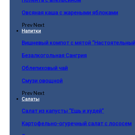
Овсяная каша с жареными яблоками
Prev
Next
Напитки
Вишневый компот с мятой “Настоятельный
Безалкогольная Сангрия
Облепиховый чай
Смузи овощной
Prev
Next
Салаты
Салат из капусты “Ешь и худей”
Картофельно-огуречный салат с лососем