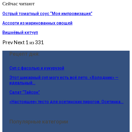
Сейчас читают
Острый томатный соус “Моя импровизация”
Ассорти из маринованных овощей
Вишнёвый кетчуп
Prev
Next
1 из 331
Рецепт дня:
Суп с фасолью и кукурузой
Этот шикарный суп могу есть всё лето. «Холодник» —
идеальный…
Салат “Тайсон”
«Настоящее» тесто для осетинских пирогов. Осетинка…
Популярные категории