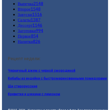
Выпечка
2148
Второе
1548
Закуски
1516
Салаты
1387
Дессерт
1146
Заготовки
994
Первое
854
Напитки
826
Рецепт недели:
Черничный джем с черной смородиной
Кебабы из индейки с быстромаринованными помидорами
Щи старорусские
Креветки и цуккини с лимоном