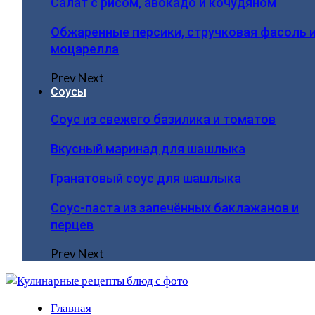
Салат с рисом, авокадо и кочудяном
Обжаренные персики, стручковая фасоль 
моцарелла
Prev
Next
Соусы
Соус из свежего базилика и томатов
Вкусный маринад для шашлыка
Гранатовый соус для шашлыка
Соус-паста из запечённых баклажанов и
перцев
Prev
Next
Главная