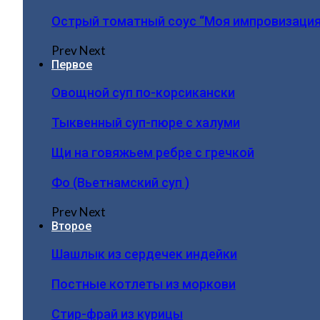
Острый томатный соус “Моя импровизация
Prev
Next
Первое
Овощной суп по-корсикански
Тыквенный суп-пюре с халуми
Щи на говяжьем ребре с гречкой
Фо (Вьетнамский суп )
Prev
Next
Второе
Шашлык из сердечек индейки
Постные котлеты из моркови
Стир-фрай из курицы