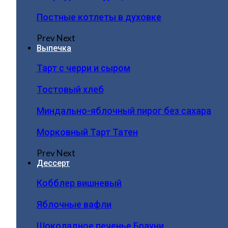
Постные котлеты в духовке
Prev
Next
Выпечка
Тарт с черри и сыром
Тостовый хлеб
Миндально-яблочный пирог без сахара
Морковный Тарт Татен
Prev
Next
Дессерт
Кобблер вишневый
Яблочные вафли
Шоколадное печенье Брауни