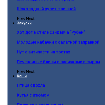
Шоколадный рулет с вишней
Prev
Next
Закуски
Хот дог в стиле сэндвича “Рубен”
Молодые кабачки с салатной заправкой
Нут с антипасти на тостах
Печёночные блины с лисичками и сыром
Prev
Next
Каши
Птица сдохла
Кутья с изюмом
Полента с апельсином