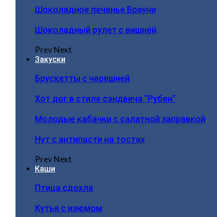
Шоколадное печенье Брауни
Шоколадный рулет с вишней
Prev
Next
Закуски
Брускетты с черешней
Хот дог в стиле сэндвича “Рубен”
Молодые кабачки с салатной заправкой
Нут с антипасти на тостах
Prev
Next
Каши
Птица сдохла
Кутья с изюмом