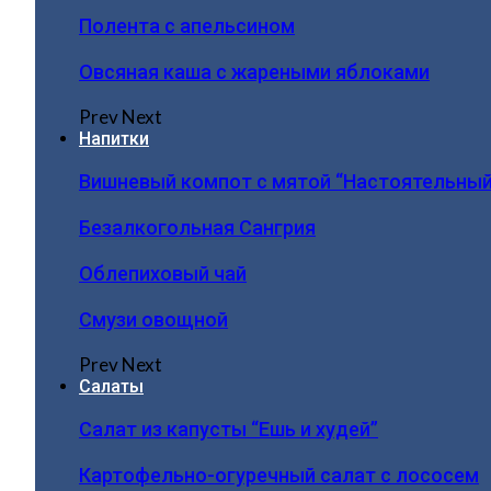
Полента с апельсином
Овсяная каша с жареными яблоками
Prev
Next
Напитки
Вишневый компот с мятой “Настоятельный
Безалкогольная Сангрия
Облепиховый чай
Смузи овощной
Prev
Next
Салаты
Салат из капусты “Ешь и худей”
Картофельно-огуречный салат с лососем