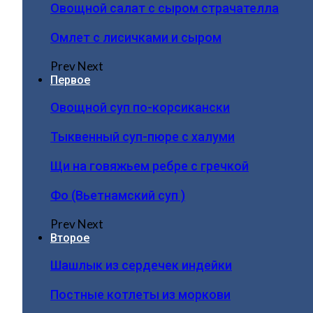
Овощной салат с сыром страчателла
Омлет с лисичками и сыром
Prev
Next
Первое
Овощной суп по-корсикански
Тыквенный суп-пюре с халуми
Щи на говяжьем ребре с гречкой
Фо (Вьетнамский суп )
Prev
Next
Второе
Шашлык из сердечек индейки
Постные котлеты из моркови