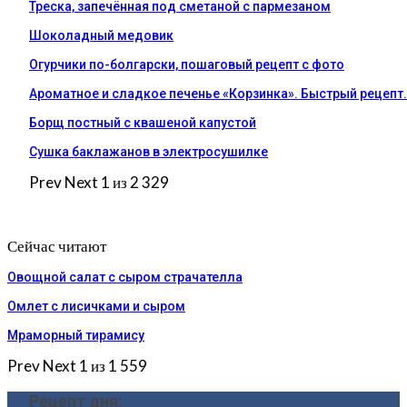
Треска, запечённая под сметаной с пармезаном
Шоколадный медовик
Огурчики по-болгарски, пошаговый рецепт с фото
Ароматное и сладкое печенье «Корзинка». Быстрый рецепт
Борщ постный с квашеной капустой
Сушка баклажанов в электросушилке
Prev
Next
1 из 2 329
Сейчас читают
Овощной салат с сыром страчателла
Омлет с лисичками и сыром
Мраморный тирамису
Prev
Next
1 из 1 559
Рецепт дня: