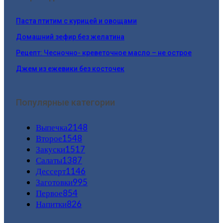
Паста птитим с курицей и овощами
Домашний зефир без желатина
Рецепт: Чесночно- креветочное масло – не острое
Джем из ежевики без косточек
Популярные категории
Выпечка
2148
Второе
1548
Закуски
1517
Салаты
1387
Дессерт
1146
Заготовки
995
Первое
854
Напитки
826