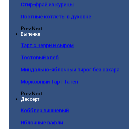
Стир-фрай из курицы
Постные котлеты в духовке
Prev
Next
Выпечка
Тарт с черри и сыром
Тостовый хлеб
Миндально-яблочный пирог без сахара
Морковный Тарт Татен
Prev
Next
Дессерт
Кобблер вишневый
Яблочные вафли