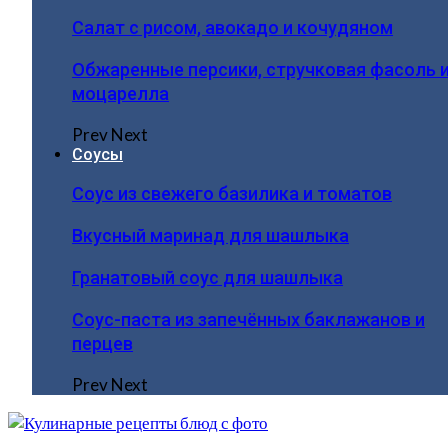
Салат с рисом, авокадо и кочудяном
Обжаренные персики, стручковая фасоль 
моцарелла
Prev
Next
Соусы
Соус из свежего базилика и томатов
Вкусный маринад для шашлыка
Гранатовый соус для шашлыка
Соус-паста из запечённых баклажанов и
перцев
Prev
Next