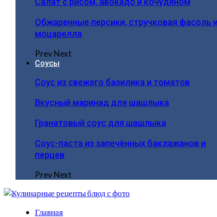
Салат с рисом, авокадо и кочудяном
Обжаренные персики, стручковая фасоль 
моцарелла
Prev
Next
Соусы
Соус из свежего базилика и томатов
Вкусный маринад для шашлыка
Гранатовый соус для шашлыка
Соус-паста из запечённых баклажанов и
перцев
Prev
Next
Главная