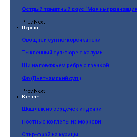
Острый томатный соус “Моя импровизация
Prev
Next
Первое
Овощной суп по-корсикански
Тыквенный суп-пюре с халуми
Щи на говяжьем ребре с гречкой
Фо (Вьетнамский суп )
Prev
Next
Второе
Шашлык из сердечек индейки
Постные котлеты из моркови
Стир-фрай из курицы