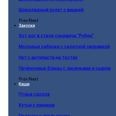
Шоколадный рулет с вишней
Prev
Next
Закуски
Хот дог в стиле сэндвича “Рубен”
Молодые кабачки с салатной заправкой
Нут с антипасти на тостах
Печёночные блины с лисичками и сыром
Prev
Next
Каши
Птица сдохла
Кутья с изюмом
Полента с апельсином