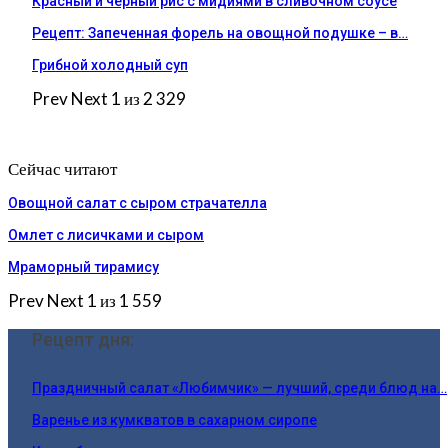
Красный и черный рис с мидиями в сливочном соусе
Рецепт: Запеченная форель на овощной подушке – в…
Грибной холодный суп
Prev
Next
1 из 2 329
Сейчас читают
Овощной салат с сыром страчателла
Омлет с лисичками и сыром
Мраморный тирамису
Prev
Next
1 из 1 559
Рецепт дня:
Праздничный салат «Любимчик» — лучший, среди блюд на…
Варенье из кумкватов в сахарном сиропе