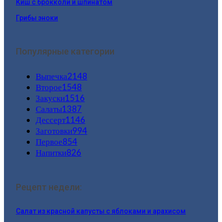
Киш с брокколи и шпинатом
Грибы эноки
Популярные категории
Выпечка
2148
Второе
1548
Закуски
1516
Салаты
1387
Дессерт
1146
Заготовки
994
Первое
854
Напитки
826
Рецепт недели:
Салат из красной капусты с яблоками и арахисом