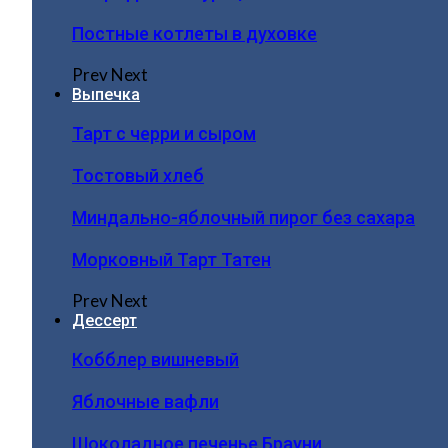
Постные котлеты в духовке
Prev
Next
Выпечка
Тарт с черри и сыром
Тостовый хлеб
Миндально-яблочный пирог без сахара
Морковный Тарт Татен
Prev
Next
Дессерт
Кобблер вишневый
Яблочные вафли
Шоколадное печенье Брауни