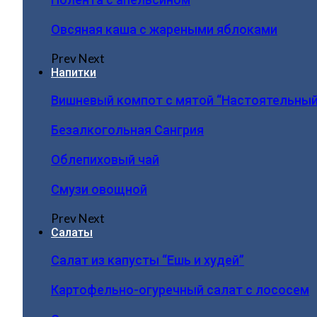
Овсяная каша с жареными яблоками
Prev
Next
Напитки
Вишневый компот с мятой “Настоятельный
Безалкогольная Сангрия
Облепиховый чай
Смузи овощной
Prev
Next
Салаты
Салат из капусты “Ешь и худей”
Картофельно-огуречный салат с лососем