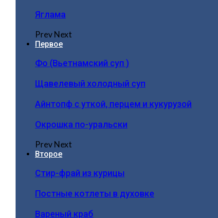
Яглама
Prev
Next
Первое
Фо (Вьетнамский суп )
Щавелевый холодный суп
Айнтопф с уткой, перцем и кукурузой
Окрошка по-уральски
Prev
Next
Второе
Стир-фрай из курицы
Постные котлеты в духовке
Вареный краб