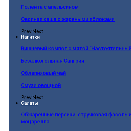
Полента с апельсином
Овсяная каша с жареными яблоками
Prev
Next
Напитки
Вишневый компот с мятой “Настоятельный
Безалкогольная Сангрия
Облепиховый чай
Смузи овощной
Prev
Next
Салаты
Обжаренные персики, стручковая фасоль 
моцарелла