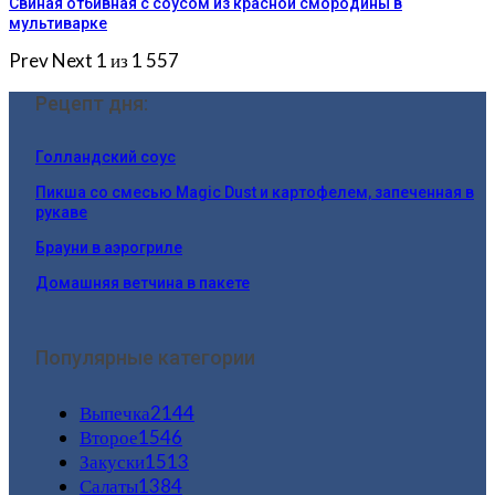
Свиная отбивная с соусом из красной смородины в
мультиварке
Prev
Next
1 из 1 557
Рецепт дня:
Голландский соус
Пикша со смесью Mаgic Dust и картофелем, запеченная в
рукаве
Брауни в аэрогриле
Домашняя ветчина в пакете
Популярные категории
Выпечка
2144
Второе
1546
Закуски
1513
Салаты
1384