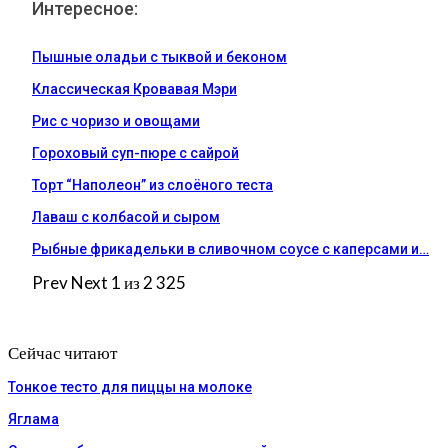
Интересное:
Пышные оладьи с тыквой и беконом
Классическая Кровавая Мэри
Рис с чоризо и овощами
Гороховый суп-пюре с сайрой
Торт “Наполеон” из слоёного теста
Лаваш с колбасой и сыром
Рыбные фрикадельки в сливочном соусе с каперсами и…
Prev
Next
1 из 2 325
Сейчас читают
Тонкое тесто для пиццы на молоке
Яглама