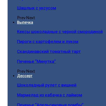
Шашлык с уксусом
Prev
Next
Выпечка
Кексы шоколадные с черной смородиной
Пироги c картофелем и луком
Скандинавский томатный тарт
Печенье “Минутка”
Prev
Next
Дессерт
Шоколадный рулет с вишней
Мармелад из кабачка с лаймом
Печенье “Апельсиновые ромбы”