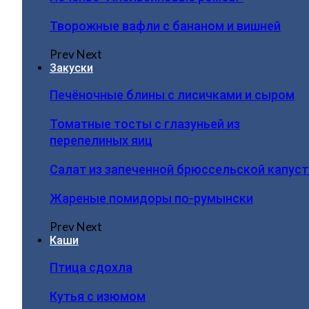
Творожные вафли с бананом и вишней
Prev
Next
Закуски
Печёночные блины с лисичками и сыром
Томатные тосты с глазуньей из
перепелиных яиц
Салат из запеченной брюссельской капус
Жареные помидоры по-румынски
Prev
Next
Каши
Птица сдохла
Кутья с изюмом