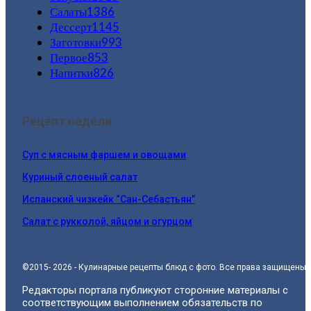
Салаты
1386
Дессерт
1145
Заготовки
993
Первое
853
Напитки
826
Рецепт недели:
Суп с мясным фаршем и овощами
Куриный слоеный салат
Испанский чизкейк “Сан-Себастьян”
Салат с рукколой, яйцом и огурцом
©2015- 2026 - Кулинарные рецепты блюд с фото. Все права защищены.
Редакторы портала публикуют сторонние материалы с
соответствующим выполнением обязательств по