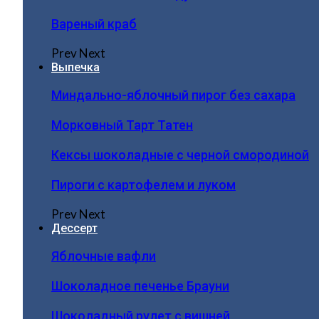
Вареный краб
Prev
Next
Выпечка
Миндально-яблочный пирог без сахара
Морковный Тарт Татен
Кексы шоколадные с черной смородиной
Пироги c картофелем и луком
Prev
Next
Дессерт
Яблочные вафли
Шоколадное печенье Брауни
Шоколадный рулет с вишней