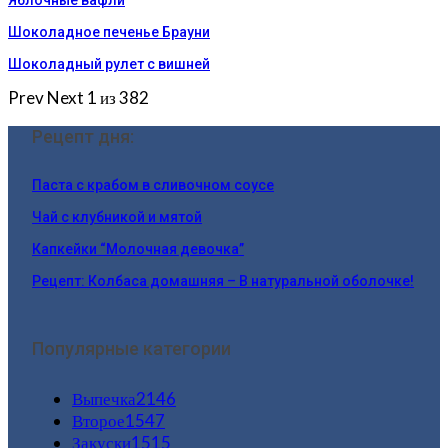
Яблочные вафли
Шоколадное печенье Брауни
Шоколадный рулет с вишней
Prev
Next
1 из 382
Рецепт дня:
Паста с крабом в сливочном соусе
Чай с клубникой и мятой
Капкейки “Молочная девочка”
Рецепт: Колбаса домашняя – В натуральной оболочке!
Популярные категории
Выпечка
2146
Второе
1547
Закуски
1515