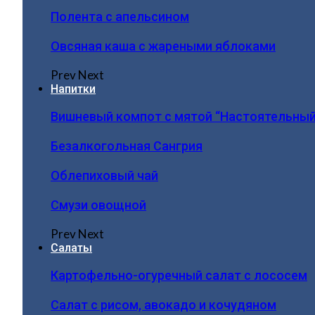
Полента с апельсином
Овсяная каша с жареными яблоками
Prev
Next
Напитки
Вишневый компот с мятой “Настоятельный
Безалкогольная Сангрия
Облепиховый чай
Смузи овощной
Prev
Next
Салаты
Картофельно-огуречный салат с лососем
Салат с рисом, авокадо и кочудяном