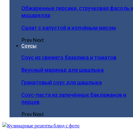
Обжаренные персики, стручковая фасоль 
моцарелла
Салат с капустой и копчёным мясом
Prev
Next
Соусы
Соус из свежего базилика и томатов
Вкусный маринад для шашлыка
Гранатовый соус для шашлыка
Соус-паста из запечённых баклажанов и
перцев
Prev
Next