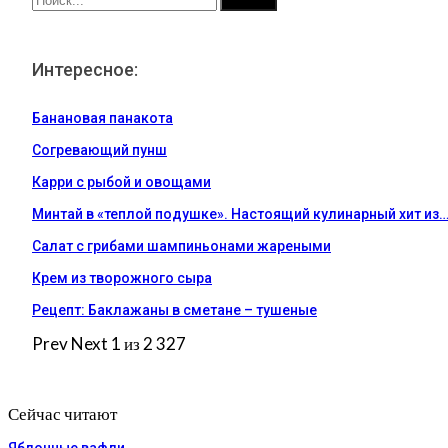
Интересное:
Банановая панакота
Согревающий пунш
Карри с рыбой и овощами
Минтай в «теплой подушке». Настоящий кулинарный хит из
Салат с грибами шампиньонами жареными
Крем из творожного сыра
Рецепт: Баклажаны в сметане – тушеные
Prev
Next
1 из 2 327
Сейчас читают