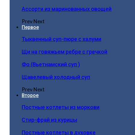
Ассорти из маринованных овощей
Prev
Next
Первое
Тыквенный суп-пюре с халуми
Щи на говяжьем ребре с гречкой
Фо (Вьетнамский суп )
Щавелевый холодный суп
Prev
Next
Второе
Постные котлеты из моркови
Стир-фрай из курицы
Постные котлеты в духовке