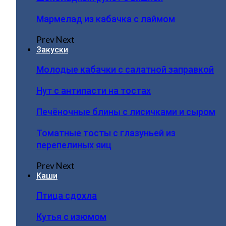
Мармелад из кабачка с лаймом
Prev
Next
Закуски
Молодые кабачки с салатной заправкой
Нут с антипасти на тостах
Печёночные блины с лисичками и сыром
Томатные тосты с глазуньей из
перепелиных яиц
Prev
Next
Каши
Птица сдохла
Кутья с изюмом