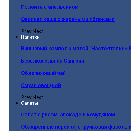
Полента с апельсином
Овсяная каша с жареными яблоками
Prev
Next
Напитки
Вишневый компот с мятой “Настоятельный
Безалкогольная Сангрия
Облепиховый чай
Смузи овощной
Prev
Next
Салаты
Салат с рисом, авокадо и кочудяном
Обжаренные персики, стручковая фасоль 