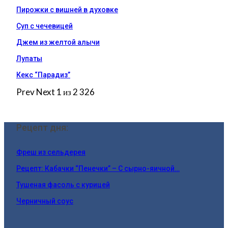
Пирожки с вишней в духовке
Суп с чечевицей
Джем из желтой алычи
Лупаты
Кекс “Парадиз”
Prev
Next
1 из 2 326
Рецепт дня:
Фреш из сельдерея
Рецепт: Кабачки “Пенечки” – С сырно-яичной…
Тушеная фасоль с курицей
Черничный соус