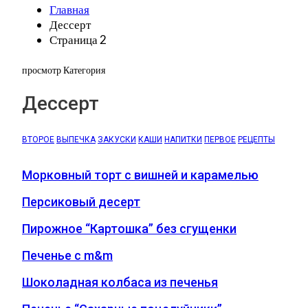
Главная
Дессерт
Страница 2
просмотр Категория
Дессерт
ВТОРОЕ
ВЫПЕЧКА
ЗАКУСКИ
КАШИ
НАПИТКИ
ПЕРВОЕ
РЕЦЕПТЫ
Морковный торт с вишней и карамелью
Персиковый десерт
Пирожное “Картошка” без сгущенки
Печенье с m&m
Шоколадная колбаса из печенья