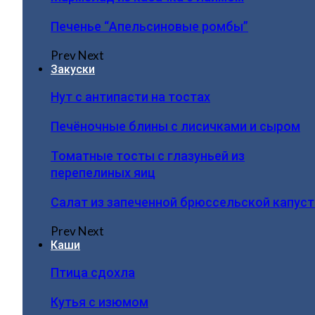
Печенье “Апельсиновые ромбы”
Prev
Next
Закуски
Нут с антипасти на тостах
Печёночные блины с лисичками и сыром
Томатные тосты с глазуньей из
перепелиных яиц
Салат из запеченной брюссельской капус
Prev
Next
Каши
Птица сдохла
Кутья с изюмом