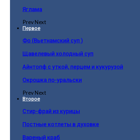
Яглама
Prev
Next
Первое
Фо (Вьетнамский суп )
Щавелевый холодный суп
Айнтопф с уткой, перцем и кукурузой
Окрошка по-уральски
Prev
Next
Второе
Стир-фрай из курицы
Постные котлеты в духовке
Вареный краб