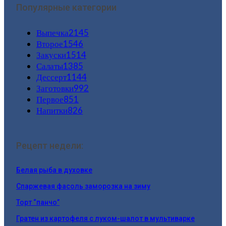
Популярные категории
Выпечка
2145
Второе
1546
Закуски
1514
Салаты
1385
Дессерт
1144
Заготовки
992
Первое
851
Напитки
826
Рецепт недели:
Белая рыба в духовке
Спаржевая фасоль заморозка на зиму
Торт “панчо”
Гратен из картофеля с луком-шалот в мультиварке