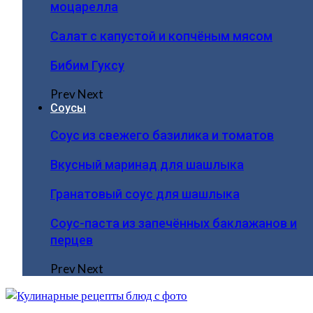
моцарелла
Салат с капустой и копчёным мясом
Бибим Гуксу
Prev
Next
Соусы
Соус из свежего базилика и томатов
Вкусный маринад для шашлыка
Гранатовый соус для шашлыка
Соус-паста из запечённых баклажанов и
перцев
Prev
Next