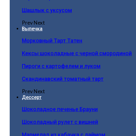
Шашлык с уксусом
Prev
Next
Выпечка
Морковный Тарт Татен
Кексы шоколадные с черной смородиной
Пироги c картофелем и луком
Скандинавский томатный тарт
Prev
Next
Дессерт
Шоколадное печенье Брауни
Шоколадный рулет с вишней
Мармелад из кабачка с лаймом