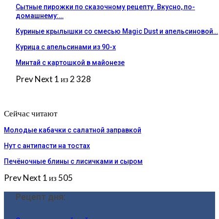
Сытные пирожки по сказочному рецепту. Вкусно, по-
домашнему:…
Куриные крылышки со смесью Magic Dust и апельсиновой…
Курица с апельсинами из 90-х
Минтай с картошкой в майонезе
Prev
Next
1 из 2 328
Сейчас читают
Молодые кабачки с салатной заправкой
Нут с антипасти на тостах
Печёночные блины с лисичками и сыром
Prev
Next
1 из 505
Рецепт дня: