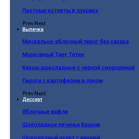
Постные котлеты в духовке
Prev
Next
Выпечка
Миндально-яблочный пирог без сахара
Морковный Тарт Татен
Кексы шоколадные с черной смородиной
Пироги c картофелем и луком
Prev
Next
Дессерт
Яблочные вафли
Шоколадное печенье Брауни
Шоколадный рулет с вишней