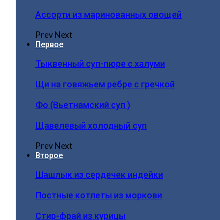
Ассорти из маринованных овощей
Prev
Next
Первое
Тыквенный суп-пюре с халуми
Щи на говяжьем ребре с гречкой
Фо (Вьетнамский суп )
Щавелевый холодный суп
Prev
Next
Второе
Шашлык из сердечек индейки
Постные котлеты из моркови
Стир-фрай из курицы