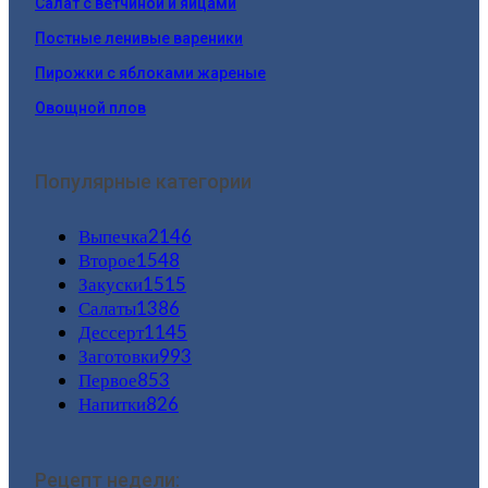
Салат с ветчиной и яйцами
Постные ленивые вареники
Пирожки с яблоками жареные
Овощной плов
Популярные категории
Выпечка
2146
Второе
1548
Закуски
1515
Салаты
1386
Дессерт
1145
Заготовки
993
Первое
853
Напитки
826
Рецепт недели: