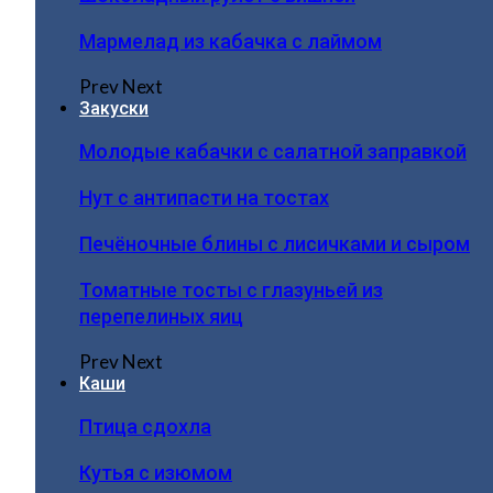
Мармелад из кабачка с лаймом
Prev
Next
Закуски
Молодые кабачки с салатной заправкой
Нут с антипасти на тостах
Печёночные блины с лисичками и сыром
Томатные тосты с глазуньей из
перепелиных яиц
Prev
Next
Каши
Птица сдохла
Кутья с изюмом