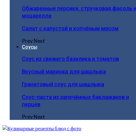
Обжаренные персики, стручковая фасоль 
моцарелла
Салат с капустой и копчёным мясом
Prev
Next
Соусы
Соус из свежего базилика и томатов
Вкусный маринад для шашлыка
Гранатовый соус для шашлыка
Соус-паста из запечённых баклажанов и
перцев
Prev
Next