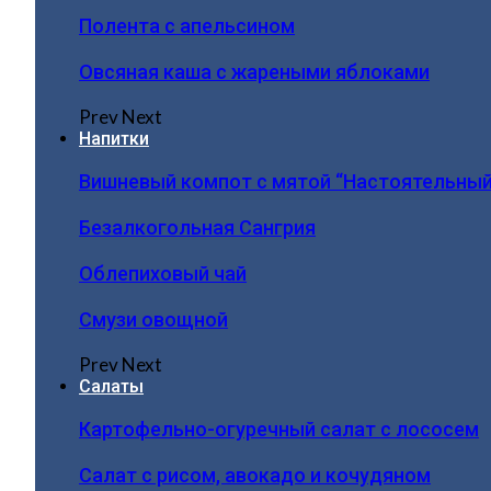
Полента с апельсином
Овсяная каша с жареными яблоками
Prev
Next
Напитки
Вишневый компот с мятой “Настоятельный
Безалкогольная Сангрия
Облепиховый чай
Смузи овощной
Prev
Next
Салаты
Картофельно-огуречный салат с лососем
Салат с рисом, авокадо и кочудяном