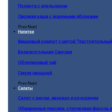
Полента с апельсином
Овсяная каша с жареными яблоками
Prev
Next
Напитки
Вишневый компот с мятой “Настоятельный
Безалкогольная Сангрия
Облепиховый чай
Смузи овощной
Prev
Next
Салаты
Салат с рисом, авокадо и кочудяном
Обжаренные персики, стручковая фасоль 