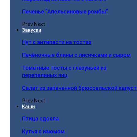
Печенье “Апельсиновые ромбы”
Prev
Next
Закуски
Нут с антипасти на тостах
Печёночные блины с лисичками и сыром
Томатные тосты с глазуньей из
перепелиных яиц
Салат из запеченной брюссельской капус
Prev
Next
Каши
Птица сдохла
Кутья с изюмом