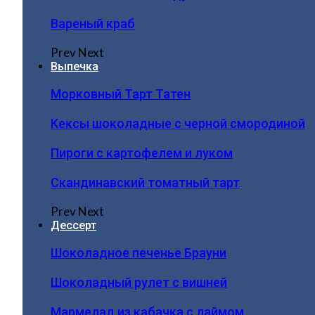
Вареный краб
Prev
Next
Выпечка
Морковный Тарт Татен
Кексы шоколадные с черной смородиной
Пироги c картофелем и луком
Скандинавский томатный тарт
Prev
Next
Дессерт
Шоколадное печенье Брауни
Шоколадный рулет с вишней
Мармелад из кабачка с лаймом