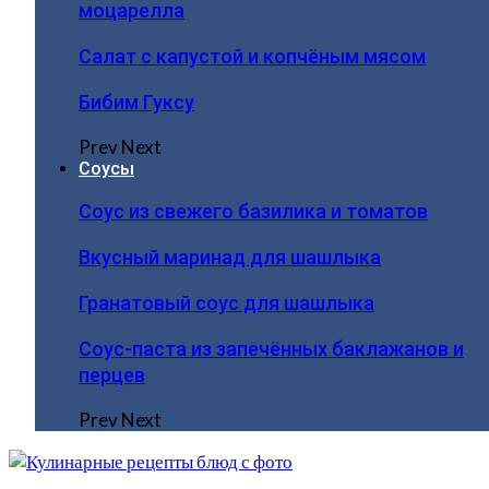
моцарелла
Салат с капустой и копчёным мясом
Бибим Гуксу
Prev
Next
Соусы
Соус из свежего базилика и томатов
Вкусный маринад для шашлыка
Гранатовый соус для шашлыка
Соус-паста из запечённых баклажанов и
перцев
Prev
Next