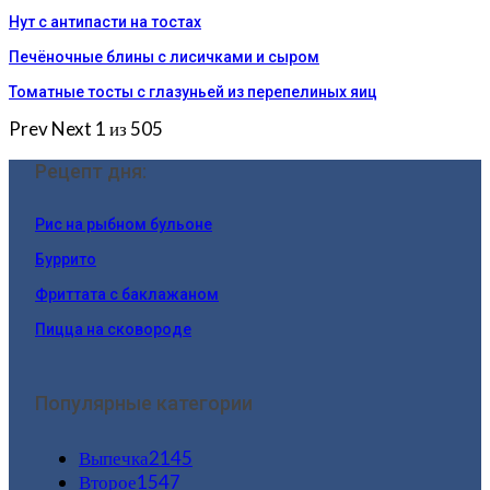
Нут с антипасти на тостах
Печёночные блины с лисичками и сыром
Томатные тосты с глазуньей из перепелиных яиц
Prev
Next
1 из 505
Рецепт дня:
Рис на рыбном бульоне
Буррито
Фриттата с баклажаном
Пицца на сковороде
Популярные категории
Выпечка
2145
Второе
1547