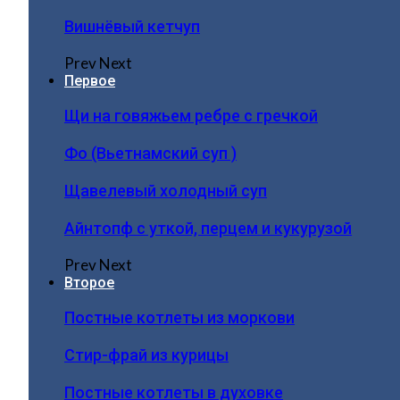
Вишнёвый кетчуп
Prev
Next
Первое
Щи на говяжьем ребре с гречкой
Фо (Вьетнамский суп )
Щавелевый холодный суп
Айнтопф с уткой, перцем и кукурузой
Prev
Next
Второе
Постные котлеты из моркови
Стир-фрай из курицы
Постные котлеты в духовке