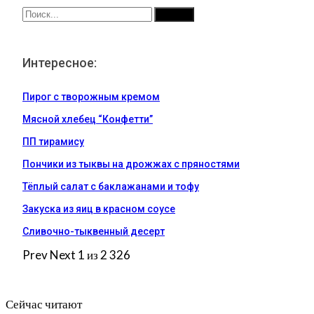
Интересное:
Пирог с творожным кремом
Мясной хлебец “Конфетти”
ПП тирамису
Пончики из тыквы на дрожжах с пряностями
Тёплый салат с баклажанами и тофу
Закуска из яиц в красном соусе
Сливочно-тыквенный десерт
Prev
Next
1 из 2 326
Сейчас читают