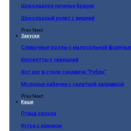
Шоколадное печенье Брауни
Шоколадный рулет с вишней
Prev
Next
Закуски
Сливочные роллы с малосольной форель
Брускетты с черешней
Хот дог в стиле сэндвича “Рубен”
Молодые кабачки с салатной заправкой
Prev
Next
Каши
Птица сдохла
Кутья с изюмом