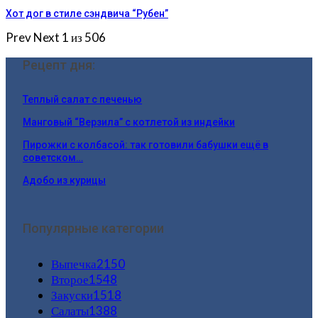
Хот дог в стиле сэндвича “Рубен”
Prev
Next
1 из 506
Рецепт дня:
Теплый салат с печенью
Манговый “Верзила” с котлетой из индейки
Пирожки с колбасой: так готовили бабушки ещё в
советском…
Адобо из курицы
Популярные категории
Выпечка
2150
Второе
1548
Закуски
1518
Салаты
1388