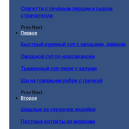
Спагетти с печёным перцем и сыром
страчателла
Prev
Next
Первое
Быстрый куриный суп с овощами, лаймом
Овощной суп по-корсикански
Тыквенный суп-пюре с халуми
Щи на говяжьем ребре с гречкой
Prev
Next
Второе
Шашлык из сердечек индейки
Постные котлеты из моркови