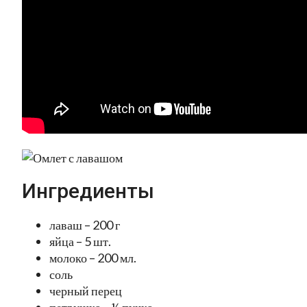
Ингредиенты
лаваш – 200 г
яйца – 5 шт.
молоко – 200 мл.
соль
черный перец
петрушка – ½ пучка