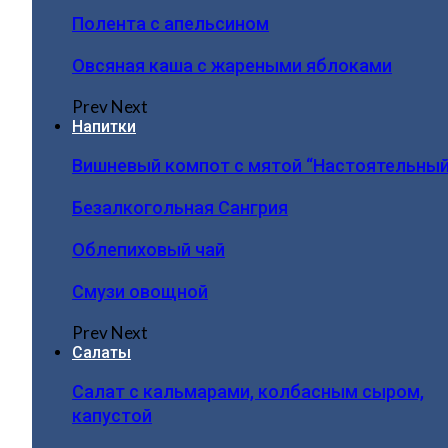
Полента с апельсином
Овсяная каша с жареными яблоками
Prev
Next
Напитки
Вишневый компот с мятой “Настоятельный
Безалкогольная Сангрия
Облепиховый чай
Смузи овощной
Prev
Next
Салаты
Салат с кальмарами, колбасным сыром,
капустой