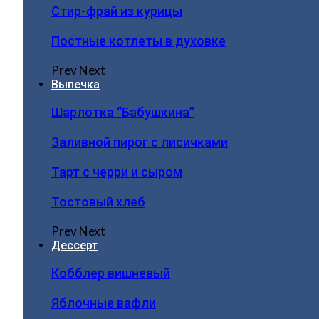
Стир-фрай из курицы
Постные котлеты в духовке
Prev
Next
Выпечка
Шарлотка “Бабушкина”
Заливной пирог с лисичками
Тарт с черри и сыром
Тостовый хлеб
Prev
Next
Дессерт
Кобблер вишневый
Яблочные вафли