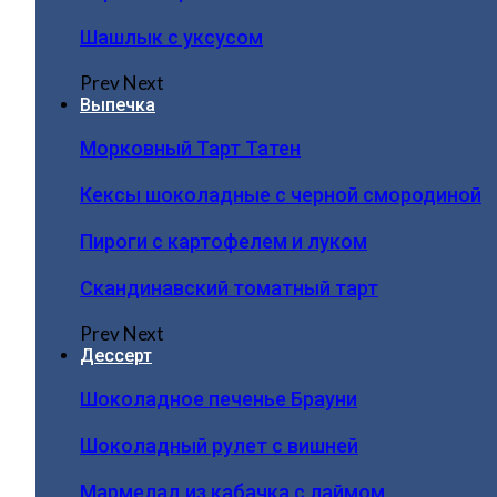
Шашлык с уксусом
Prev
Next
Выпечка
Морковный Тарт Татен
Кексы шоколадные с черной смородиной
Пироги c картофелем и луком
Скандинавский томатный тарт
Prev
Next
Дессерт
Шоколадное печенье Брауни
Шоколадный рулет с вишней
Мармелад из кабачка с лаймом