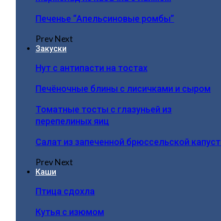
Печенье “Апельсиновые ромбы”
Prev
Next
Закуски
Нут с антипасти на тостах
Печёночные блины с лисичками и сыром
Томатные тосты с глазуньей из
перепелиных яиц
Салат из запеченной брюссельской капус
Prev
Next
Каши
Птица сдохла
Кутья с изюмом