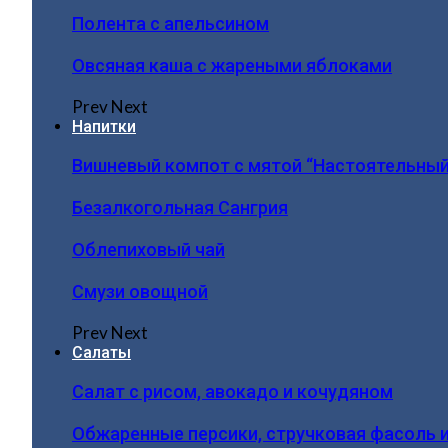
Полента с апельсином
Овсяная каша с жареными яблоками
Prev
Next
Напитки
Вишневый компот с мятой “Настоятельный
Безалкогольная Сангрия
Облепиховый чай
Смузи овощной
Prev
Next
Салаты
Салат с рисом, авокадо и кочудяном
Обжаренные персики, стручковая фасоль 