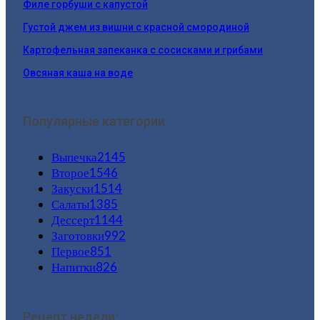
Филе горбуши с капустой
Густой джем из вишни с красной смородиной
Картофельная запеканка с сосисками и грибами
Овсяная каша на воде
Популярные категории
Выпечка
2145
Второе
1546
Закуски
1514
Салаты
1385
Дессерт
1144
Заготовки
992
Первое
851
Напитки
826
Рецепт недели: