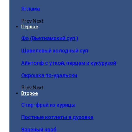
Яглама
Prev
Next
Первое
Фо (Вьетнамский суп )
Щавелевый холодный суп
Айнтопф с уткой, перцем и кукурузой
Окрошка по-уральски
Prev
Next
Второе
Стир-фрай из курицы
Постные котлеты в духовке
Вареный краб