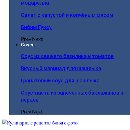
моцарелла
Салат с капустой и копчёным мясом
Бибим Гуксу
Prev
Next
Соусы
Соус из свежего базилика и томатов
Вкусный маринад для шашлыка
Гранатовый соус для шашлыка
Соус-паста из запечённых баклажанов и
перцев
Prev
Next