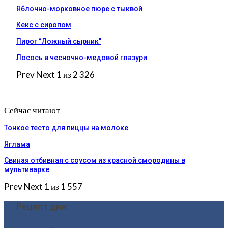
Яблочно-морковное пюре с тыквой
Кекс с сиропом
Пирог “Ложный сырник”
Лосось в чесночно-медовой глазури
Prev
Next
1 из 2 326
Сейчас читают
Тонкое тесто для пиццы на молоке
Яглама
Свиная отбивная с соусом из красной смородины в
мультиварке
Prev
Next
1 из 1 557
Рецепт дня: