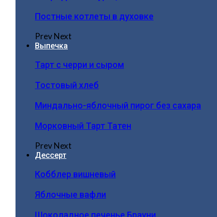
Постные котлеты в духовке
Prev
Next
Выпечка
Тарт с черри и сыром
Тостовый хлеб
Миндально-яблочный пирог без сахара
Морковный Тарт Татен
Prev
Next
Дессерт
Кобблер вишневый
Яблочные вафли
Шоколадное печенье Брауни