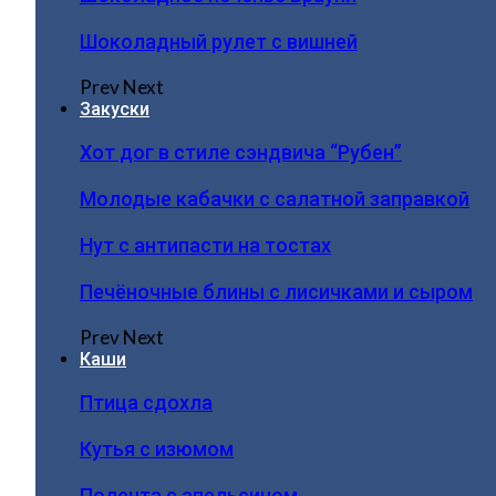
Шоколадный рулет с вишней
Prev
Next
Закуски
Хот дог в стиле сэндвича “Рубен”
Молодые кабачки с салатной заправкой
Нут с антипасти на тостах
Печёночные блины с лисичками и сыром
Prev
Next
Каши
Птица сдохла
Кутья с изюмом
Полента с апельсином