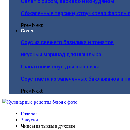
Салат с рисом, авокадо и кочудяном
Обжаренные персики, стручковая фасоль 
Prev
Next
Соусы
Соус из свежего базилика и томатов
Вкусный маринад для шашлыка
Гранатовый соус для шашлыка
Соус-паста из запечённых баклажанов и п
Prev
Next
Главная
Закуски
Чипсы из тыквы в духовке