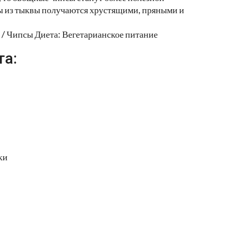
 из тыквы получаются хрустящими, пряными и
 / Чипсы Диета: Вегетарианское питание
та:
ки