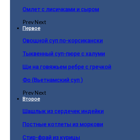
Омлет с лисичками и сыром
Prev
Next
Первое
Овощной суп по-корсикански
Тыквенный суп-пюре с халуми
Щи на говяжьем ребре с гречкой
Фо (Вьетнамский суп )
Prev
Next
Второе
Шашлык из сердечек индейки
Постные котлеты из моркови
Стир-фрай из курицы