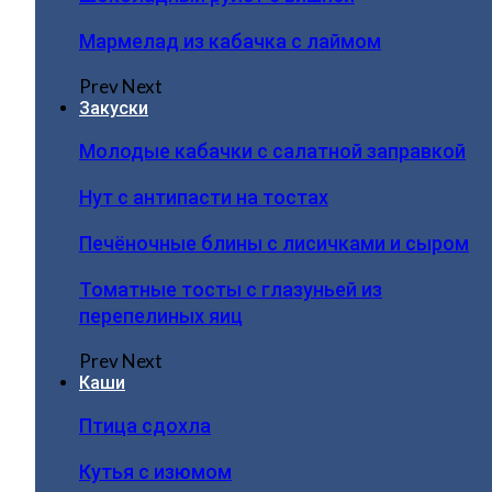
Мармелад из кабачка с лаймом
Prev
Next
Закуски
Молодые кабачки с салатной заправкой
Нут с антипасти на тостах
Печёночные блины с лисичками и сыром
Томатные тосты с глазуньей из
перепелиных яиц
Prev
Next
Каши
Птица сдохла
Кутья с изюмом