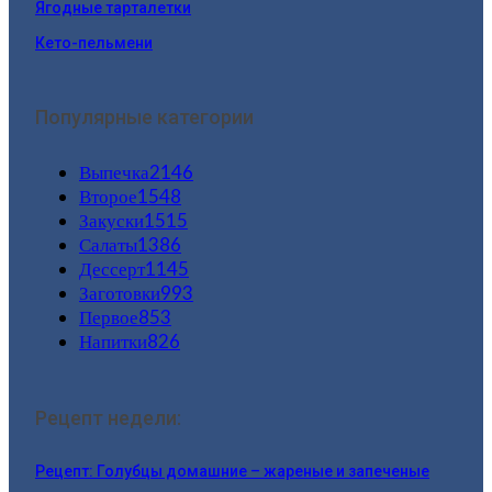
Ягодные тарталетки
Кето-пельмени
Популярные категории
Выпечка
2146
Второе
1548
Закуски
1515
Салаты
1386
Дессерт
1145
Заготовки
993
Первое
853
Напитки
826
Рецепт недели:
Рецепт: Голубцы домашние – жареные и запеченые