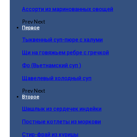
Ассорти из маринованных овощей
Prev
Next
Первое
Тыквенный суп-пюре с халуми
Щи на говяжьем ребре с гречкой
Фо (Вьетнамский суп )
Щавелевый холодный суп
Prev
Next
Второе
Шашлык из сердечек индейки
Постные котлеты из моркови
Стир-фрай из курицы