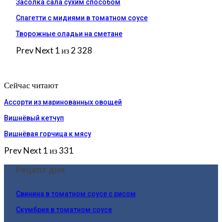
Засолка сала сухим способом
Спагетти с мидиями в томатном соусе
Творожные оладьи на сметане
Prev
Next
1 из 2 328
Сейчас читают
Ассорти из маринованных овощей
Вишнёвый кетчуп
Вишнёвая горчица к мясу
Prev
Next
1 из 331
Рецепт дня:
Свинина в томатном соусе с рисом
Скумбрия в томатном соусе