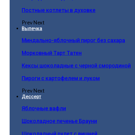
Постные котлеты в духовке
Prev
Next
Выпечка
Миндально-яблочный пирог без сахара
Морковный Тарт Татен
Кексы шоколадные с черной смородиной
Пироги c картофелем и луком
Prev
Next
Дессерт
Яблочные вафли
Шоколадное печенье Брауни
Шоколадный рулет с вишней