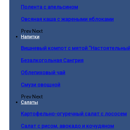
Полента с апельсином
Овсяная каша с жареными яблоками
Prev
Next
Напитки
Вишневый компот с мятой “Настоятельный
Безалкогольная Сангрия
Облепиховый чай
Смузи овощной
Prev
Next
Салаты
Картофельно-огуречный салат с лососем
Салат с рисом, авокадо и кочудяном