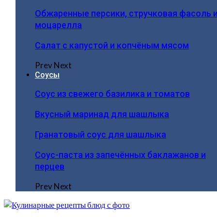
Обжаренные персики, стручковая фасоль 
моцарелла
Салат с капустой и копчёным мясом
Prev
Next
Соусы
Соус из свежего базилика и томатов
Вкусный маринад для шашлыка
Гранатовый соус для шашлыка
Соус-паста из запечённых баклажанов и
перцев
Prev
Next