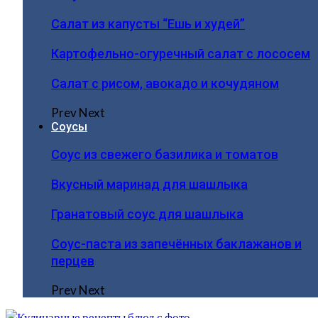
Салат из капусты “Ешь и худей”
Картофельно-огуречный салат с лососем
Салат с рисом, авокадо и кочудяном
Prev
Next
Соусы
Соус из свежего базилика и томатов
Вкусный маринад для шашлыка
Гранатовый соус для шашлыка
Соус-паста из запечённых баклажанов и
перцев
Prev
Next