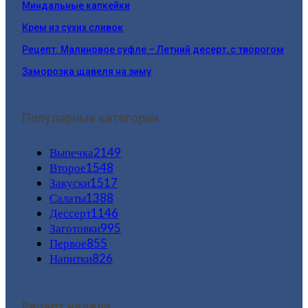
Миндальные капкейки
Крем из сухих сливок
Рецепт: Малиновое суфле – Летний десерт, с творогом
Заморозка щавеля на зиму
Популярные категории
Выпечка
2149
Второе
1548
Закуски
1517
Салаты
1388
Дессерт
1146
Заготовки
995
Первое
855
Напитки
826
Рецепт недели: