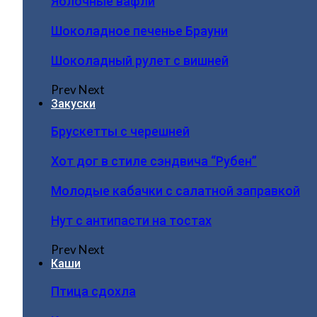
Яблочные вафли
Шоколадное печенье Брауни
Шоколадный рулет с вишней
Prev
Next
Закуски
Брускетты с черешней
Хот дог в стиле сэндвича “Рубен”
Молодые кабачки с салатной заправкой
Нут с антипасти на тостах
Prev
Next
Каши
Птица сдохла