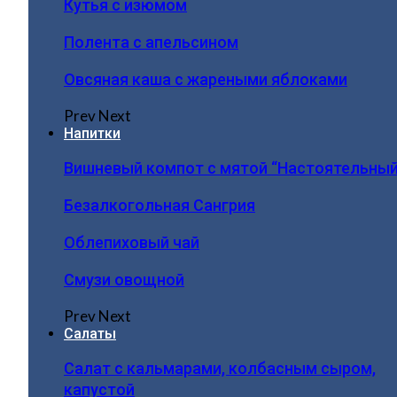
Кутья с изюмом
Полента с апельсином
Овсяная каша с жареными яблоками
Prev
Next
Напитки
Вишневый компот с мятой “Настоятельный
Безалкогольная Сангрия
Облепиховый чай
Смузи овощной
Prev
Next
Салаты
Салат с кальмарами, колбасным сыром,
капустой