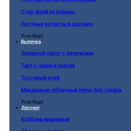
Стир-фрай из курицы
Постные котлеты в духовке
Prev
Next
Выпечка
Заливной пирог с лисичками
Тарт с черри и сыром
Тостовый хлеб
Миндально-яблочный пирог без сахара
Prev
Next
Дессерт
Кобблер вишневый