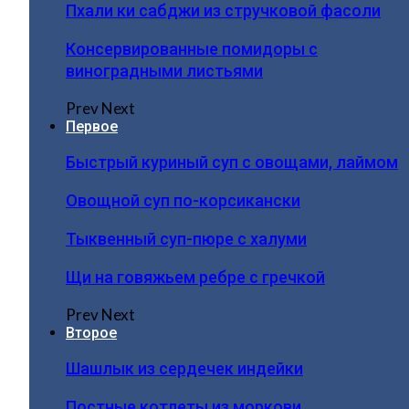
Пхали ки сабджи из стручковой фасоли
Консервированные помидоры с
виноградными листьями
Prev
Next
Первое
Быстрый куриный суп с овощами, лаймом
Овощной суп по-корсикански
Тыквенный суп-пюре с халуми
Щи на говяжьем ребре с гречкой
Prev
Next
Второе
Шашлык из сердечек индейки
Постные котлеты из моркови