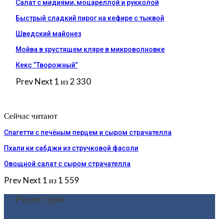
Салат с мидиями, моцареллой и рукколой
Быстрый сладкий пирог на кефире с тыквой
Шведский майонез
Мойва в хрустящем кляре в микроволновке
Кекс “Творожный”
Prev
Next
1 из 2 330
Сейчас читают
Спагетти с печёным перцем и сыром страчателла
Пхали ки сабджи из стручковой фасоли
Овощной салат с сыром страчателла
Prev
Next
1 из 1 559
Рецепт дня: