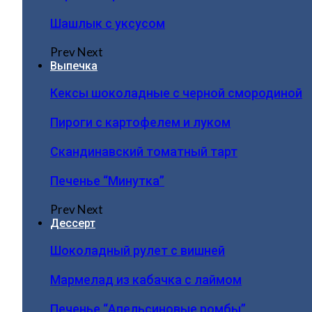
Шашлык с уксусом
Prev
Next
Выпечка
Кексы шоколадные с черной смородиной
Пироги c картофелем и луком
Скандинавский томатный тарт
Печенье “Минутка”
Prev
Next
Дессерт
Шоколадный рулет с вишней
Мармелад из кабачка с лаймом
Печенье “Апельсиновые ромбы”