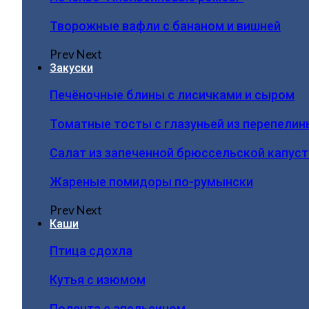
Творожные вафли с бананом и вишней
Prev
Next
Закуски
Печёночные блины с лисичками и сыром
Томатные тосты с глазуньей из перепелин
Салат из запеченной брюссельской капус
Жареные помидоры по-румынски
Prev
Next
Каши
Птица сдохла
Кутья с изюмом
Полента с апельсином