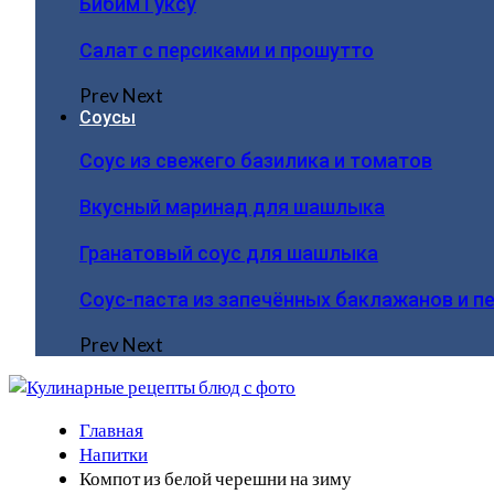
Бибим Гуксу
Салат с персиками и прошутто
Prev
Next
Соусы
Соус из свежего базилика и томатов
Вкусный маринад для шашлыка
Гранатовый соус для шашлыка
Соус-паста из запечённых баклажанов и п
Prev
Next
Главная
Напитки
Компот из белой черешни на зиму