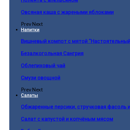
Овсяная каша с жареными яблоками
Prev
Next
Напитки
Вишневый компот с мятой “Настоятельный
Безалкогольная Сангрия
Облепиховый чай
Смузи овощной
Prev
Next
Салаты
Обжаренные персики, стручковая фасоль 
Салат с капустой и копчёным мясом