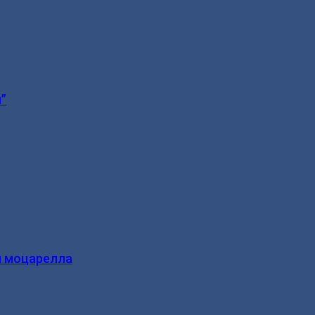
”
и моцарелла