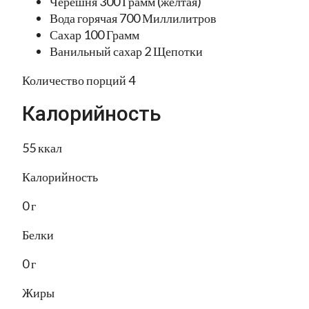
Черешня 300 Грамм (желтая)
Вода горячая 700 Миллилитров
Сахар 100 Грамм
Ванильный сахар 2 Щепотки
Количество порций 4
Калорийность
55 ккал
Калорийность
0 г
Белки
0 г
Жиры