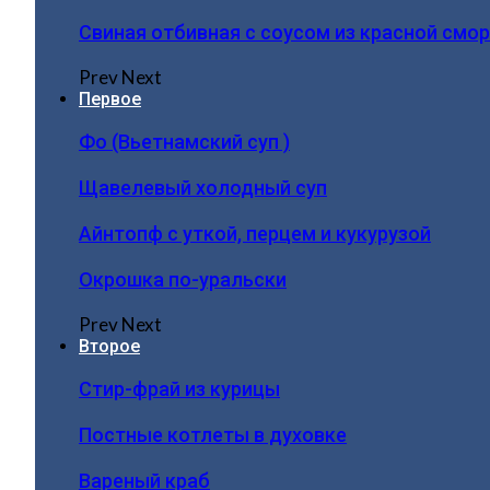
Свиная отбивная с соусом из красной смо
Prev
Next
Первое
Фо (Вьетнамский суп )
Щавелевый холодный суп
Айнтопф с уткой, перцем и кукурузой
Окрошка по-уральски
Prev
Next
Второе
Стир-фрай из курицы
Постные котлеты в духовке
Вареный краб