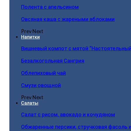
Полента с апельсином
Овсяная каша с жареными яблоками
Prev
Next
Напитки
Вишневый компот с мятой “Настоятельный
Безалкогольная Сангрия
Облепиховый чай
Смузи овощной
Prev
Next
Салаты
Салат с рисом, авокадо и кочудяном
Обжаренные персики, стручковая фасоль 