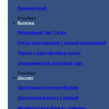
Вареный краб
Prev
Next
Выпечка
Морковный Тарт Татен
Кексы шоколадные с черной смородиной
Пироги c картофелем и луком
Скандинавский томатный тарт
Prev
Next
Дессерт
Шоколадное печенье Брауни
Шоколадный рулет с вишней
Мармелад из кабачка с лаймом