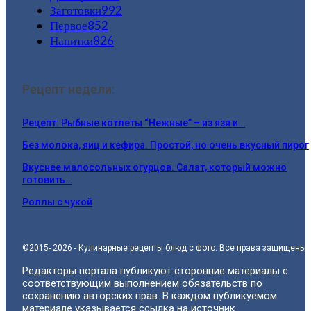
Заготовки
992
Первое
852
Напитки
826
Рецепт недели:
Рецепт: Рыбные котлеты “Нежные” – из язя и…
Без молока, яиц и кефира. Простой, но очень вкусный пирог
Вкуснее малосольных огурцов. Салат, который можно
готовить…
Роллы с чукой
©2015- 2026 - Кулинарные рецепты блюд с фото. Все права защищены.
Редакторы портала публикуют сторонние материалы с
соответствующим выполнением обязательств по
сохранению авторских прав. В каждом публикуемом
материале указывается ссылка на источник