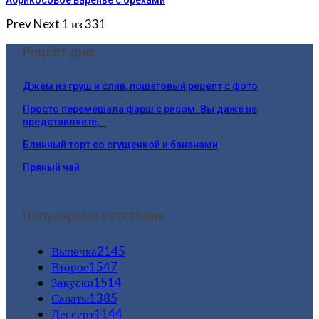
Prev
Next
1 из 331
Рецепт дня:
Джем из груш и слив, пошаговый рецепт с фото
Просто перемешала фарш с рисом. Вы даже не
представляете,…
Блинный торт со сгущенкой и бананами
Пряный чай
Популярные категории
Выпечка
2145
Второе
1547
Закуски
1514
Салаты
1385
Дессерт
1144