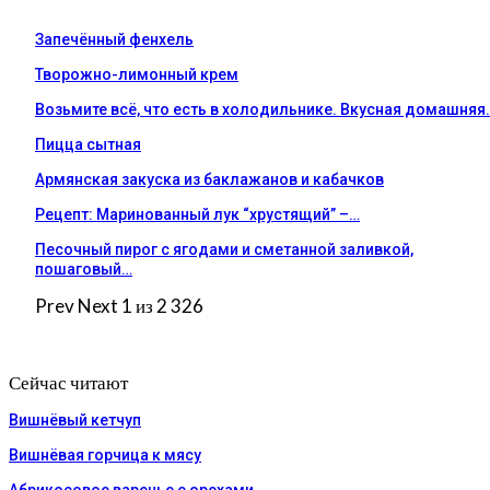
Запечённый фенхель
Творожно-лимонный крем
Возьмите всё, что есть в холодильнике. Вкусная домашняя
Пицца сытная
Армянская закуска из баклажанов и кабачков
Рецепт: Маринованный лук “хрустящий” –…
Песочный пирог с ягодами и сметанной заливкой,
пошаговый…
Prev
Next
1 из 2 326
Сейчас читают
Вишнёвый кетчуп
Вишнёвая горчица к мясу
Абрикосовое варенье с орехами