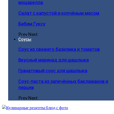
моцарелла
Салат с капустой и копчёным мясом
Бибим Гуксу
Prev
Next
Соусы
Соус из свежего базилика и томатов
Вкусный маринад для шашлыка
Гранатовый соус для шашлыка
Соус-паста из запечённых баклажанов и
перцев
Prev
Next