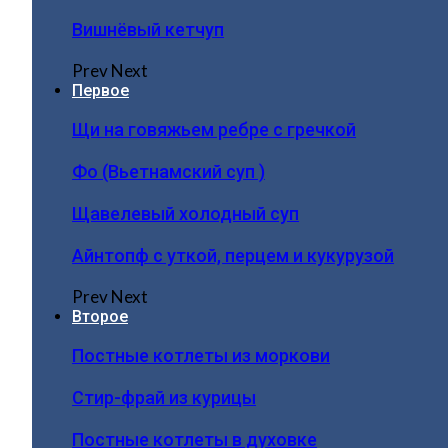
Вишнёвый кетчуп
Prev
Next
Первое
Щи на говяжьем ребре с гречкой
Фо (Вьетнамский суп )
Щавелевый холодный суп
Айнтопф с уткой, перцем и кукурузой
Prev
Next
Второе
Постные котлеты из моркови
Стир-фрай из курицы
Постные котлеты в духовке