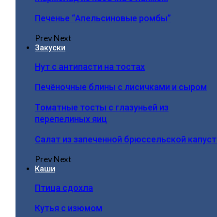
Печенье “Апельсиновые ромбы”
Prev
Next
Закуски
Нут с антипасти на тостах
Печёночные блины с лисичками и сыром
Томатные тосты с глазуньей из
перепелиных яиц
Салат из запеченной брюссельской капус
Prev
Next
Каши
Птица сдохла
Кутья с изюмом