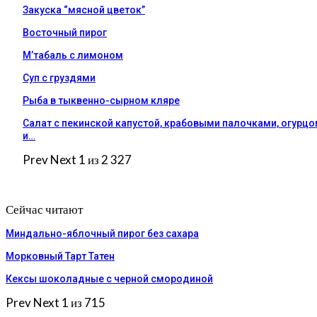
Закуска “мясной цветок”
Восточный пирог
М’табаль с лимоном
Суп с груздями
Рыба в тыквенно-сырном кляре
Салат с пекинской капустой, крабовыми палочками, огурц
и…
Prev
Next
1 из 2 327
Сейчас читают
Миндально-яблочный пирог без сахара
Морковный Тарт Татен
Кексы шоколадные с черной смородиной
Prev
Next
1 из 715