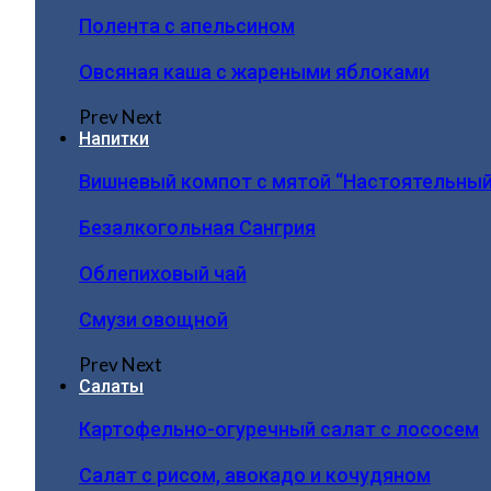
Полента с апельсином
Овсяная каша с жареными яблоками
Prev
Next
Напитки
Вишневый компот с мятой “Настоятельный
Безалкогольная Сангрия
Облепиховый чай
Смузи овощной
Prev
Next
Салаты
Картофельно-огуречный салат с лососем
Салат с рисом, авокадо и кочудяном