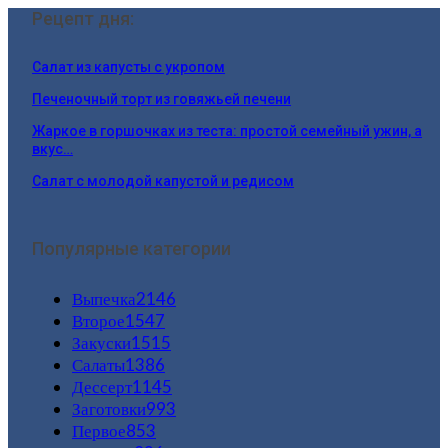
Рецепт дня:
Салат из капусты с укропом
Печеночный торт из говяжьей печени
Жаркое в горшочках из теста: простой семейный ужин, а
вкус…
Салат с молодой капустой и редисом
Популярные категории
Выпечка
2146
Второе
1547
Закуски
1515
Салаты
1386
Дессерт
1145
Заготовки
993
Первое
853