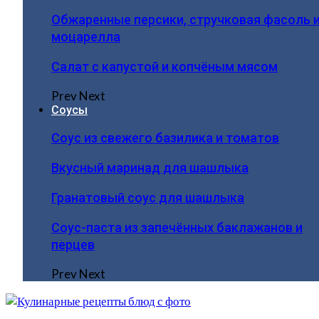
Обжаренные персики, стручковая фасоль 
моцарелла
Салат с капустой и копчёным мясом
Prev
Next
Соусы
Соус из свежего базилика и томатов
Вкусный маринад для шашлыка
Гранатовый соус для шашлыка
Соус-паста из запечённых баклажанов и
перцев
Prev
Next