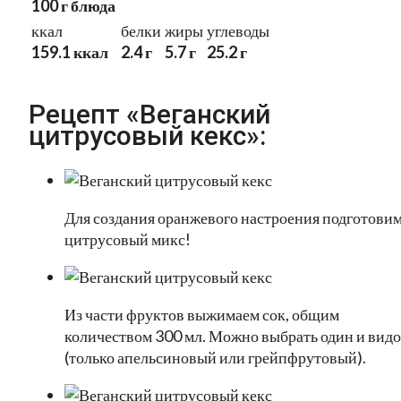
100 г блюда
ккал
белки
жиры
углеводы
159.1 ккал
2.4 г
5.7 г
25.2 г
Рецепт «Веганский
цитрусовый кекс»:
Для создания оранжевого настроения подготови
цитрусовый микс!
Из части фруктов выжимаем сок, общим
количеством 300 мл. Можно выбрать один и вид
(только апельсиновый или грейпфрутовый).