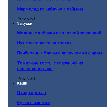
Мармелад из кабачка с лаймом
Prev
Next
Закуски
Молодые кабачки с салатной заправкой
Нут с антипасти на тостах
Печёночные блины с лисичками и сыром
Томатные тосты с глазуньей из
перепелиных яиц
Prev
Next
Каши
Птица сдохла
Кутья с изюмом