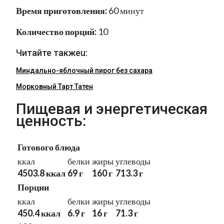
Время приготовления:
60 минут
Количество порций:
10
Читайте такжеu:
Миндально-яблочный пирог без сахара
Морковный Тарт Татен
Пищевая и энергетическая
ценность:
Готового блюда
ккал
белки
жиры
углеводы
4503.8 ккал
69 г
160 г
713.3 г
Порции
ккал
белки
жиры
углеводы
450.4 ккал
6.9 г
16 г
71.3 г