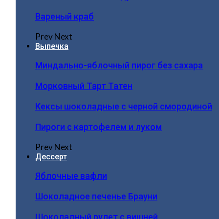
Вареный краб
Prev
Next
Выпечка
Миндально-яблочный пирог без сахара
Морковный Тарт Татен
Кексы шоколадные с черной смородиной
Пироги c картофелем и луком
Prev
Next
Дессерт
Яблочные вафли
Шоколадное печенье Брауни
Шоколадный рулет с вишней