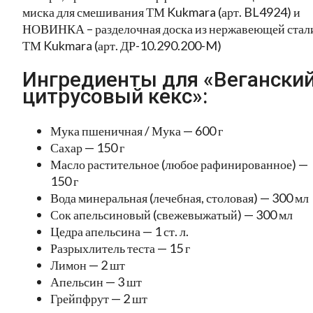
миска для смешивания ТМ Kukmara (арт. BL4924) и
НОВИНКА – разделочная доска из нержавеющей стал
ТМ Kukmara (арт. ДР-10.290.200-M)
Ингредиенты для «Вегански
цитрусовый кекс»:
Мука пшеничная / Мука — 600 г
Сахар — 150 г
Масло растительное (любое рафинированное) —
150 г
Вода минеральная (лечебная, столовая) — 300 мл
Сок апельсиновый (свежевыжатый) — 300 мл
Цедра апельсина — 1 ст. л.
Разрыхлитель теста — 15 г
Лимон — 2 шт
Апельсин — 3 шт
Грейпфрут — 2 шт