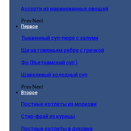
Ассорти из маринованных овощей
Prev
Next
Первое
Тыквенный суп-пюре с халуми
Щи на говяжьем ребре с гречкой
Фо (Вьетнамский суп )
Щавелевый холодный суп
Prev
Next
Второе
Постные котлеты из моркови
Стир-фрай из курицы
Постные котлеты в духовке