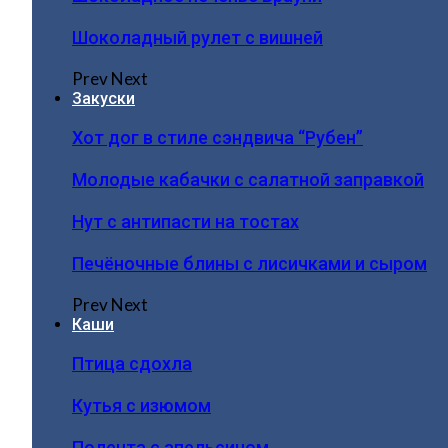
Шоколадный рулет с вишней
Prev
Next
Закуски
Хот дог в стиле сэндвича “Рубен”
Молодые кабачки с салатной заправкой
Нут с антипасти на тостах
Печёночные блины с лисичками и сыром
Prev
Next
Каши
Птица сдохла
Кутья с изюмом
Полента с апельсином