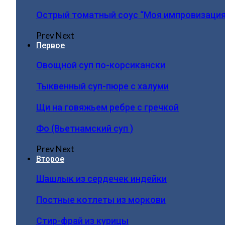
Острый томатный соус “Моя импровизация
Prev
Next
Первое
Овощной суп по-корсикански
Тыквенный суп-пюре с халуми
Щи на говяжьем ребре с гречкой
Фо (Вьетнамский суп )
Prev
Next
Второе
Шашлык из сердечек индейки
Постные котлеты из моркови
Стир-фрай из курицы