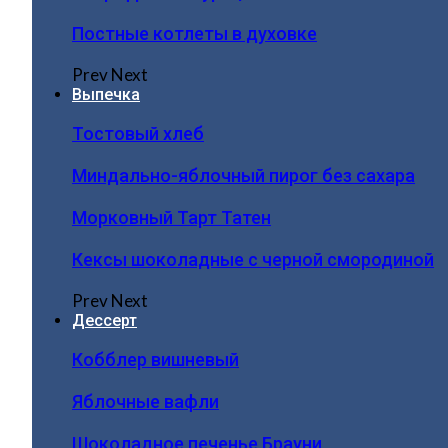
Постные котлеты в духовке
Prev
Next
Выпечка
Тостовый хлеб
Миндально-яблочный пирог без сахара
Морковный Тарт Татен
Кексы шоколадные с черной смородиной
Prev
Next
Дессерт
Кобблер вишневый
Яблочные вафли
Шоколадное печенье Брауни