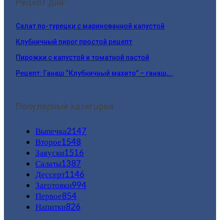
Рецепт дня:
Салат по-турецки с маринованной капустой
Клубничный пирог простой рецепт
Пирожки с капустой и томатной пастой
Рецепт: Ганаш “Клубничный махито” – ганаш,…
Популярные категории
Выпечка
2147
Второе
1548
Закуски
1516
Салаты
1387
Дессерт
1146
Заготовки
994
Первое
854
Напитки
826