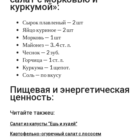
куркумой»:
Сырок плавленый — 2 шт
Яйцо куриное — 2 шт
Морковь — 1 шт
Майонез — 3..4 ст. л.
Чеснок — 2 зуб.
Горчица — 1 ст. л.
Куркума — 1 щепот.
Соль — по вкусу
Пищевая и энергетическая
ценность:
Читайте такжеu:
Салат из капусты “Ешь и худей”
Картофельно-огуречный салат с лососем