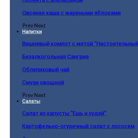
Овсяная каша с жареными яблоками
Prev
Next
Напитки
Вишневый компот с мятой “Настоятельный
Безалкогольная Сангрия
Облепиховый чай
Смузи овощной
Prev
Next
Салаты
Салат из капусты “Ешь и худей”
Картофельно-огуречный салат с лососем