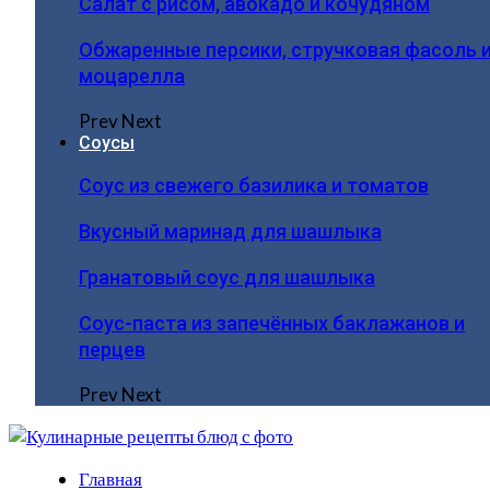
Салат с рисом, авокадо и кочудяном
Обжаренные персики, стручковая фасоль 
моцарелла
Prev
Next
Соусы
Соус из свежего базилика и томатов
Вкусный маринад для шашлыка
Гранатовый соус для шашлыка
Соус-паста из запечённых баклажанов и
перцев
Prev
Next
Главная