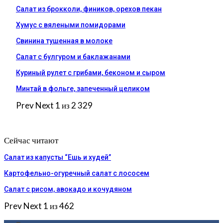
Салат из брокколи, фиников, орехов пекан
Хумус с вялеными помидорами
Свинина тушенная в молоке
Салат с булгуром и баклажанами
Куриный рулет с грибами, беконом и сыром
Минтай в фольге, запеченный целиком
Prev
Next
1 из 2 329
Сейчас читают
Салат из капусты “Ешь и худей”
Картофельно-огуречный салат с лососем
Салат с рисом, авокадо и кочудяном
Prev
Next
1 из 462