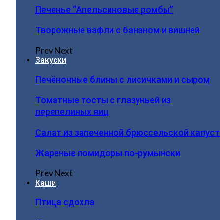
Печенье “Апельсиновые ромбы”
Творожные вафли с бананом и вишней
Prev
Next
Закуски
Печёночные блины с лисичками и сыром
Томатные тосты с глазуньей из
перепелиных яиц
Салат из запеченной брюссельской капус
Жареные помидоры по-румынски
Prev
Next
Каши
Птица сдохла