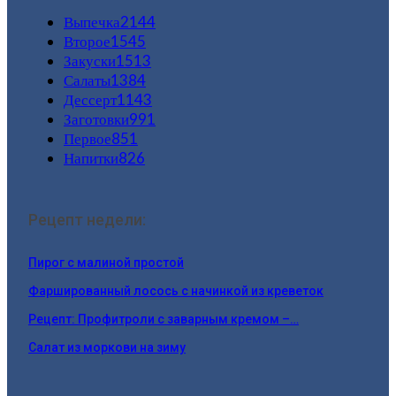
Выпечка
2144
Второе
1545
Закуски
1513
Салаты
1384
Дессерт
1143
Заготовки
991
Первое
851
Напитки
826
Рецепт недели:
Пирог с малиной простой
Фаршированный лосось с начинкой из креветок
Рецепт: Профитроли с заварным кремом –…
Салат из моркови на зиму