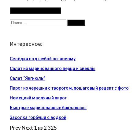
Интересное:
Селёдка под шубой по-новому
Салат из маринованного перца и свеклы
Салат “Янгиюль”
Пирог из черешни с творогом, пошаговый рецепт с фото
Немецкий масляный пирог
Быстрые маринованные баклажаны
Засолка горбуши с водкой
Prev
Next
1 из 2 325