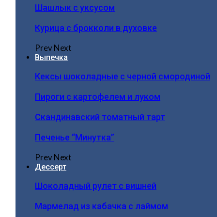
Шашлык с уксусом
Курица с брокколи в духовке
Prev
Next
Выпечка
Кексы шоколадные с черной смородиной
Пироги c картофелем и луком
Скандинавский томатный тарт
Печенье “Минутка”
Prev
Next
Дессерт
Шоколадный рулет с вишней
Мармелад из кабачка с лаймом