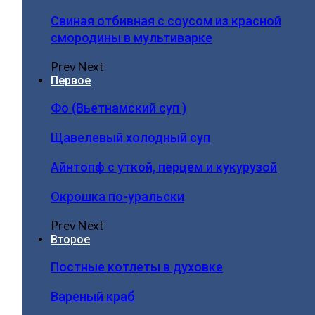
Свиная отбивная с соусом из красной
смородины в мультиварке
Prev
Next
Первое
Фо (Вьетнамский суп )
Щавелевый холодный суп
Айнтопф с уткой, перцем и кукурузой
Окрошка по-уральски
Prev
Next
Второе
Постные котлеты в духовке
Вареный краб