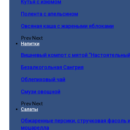
Кутья с изюмом
Полента с апельсином
Овсяная каша с жареными яблоками
Prev
Next
Напитки
Вишневый компот с мятой “Настоятельный
Безалкогольная Сангрия
Облепиховый чай
Смузи овощной
Prev
Next
Салаты
Обжаренные персики, стручковая фасоль 
моцарелла