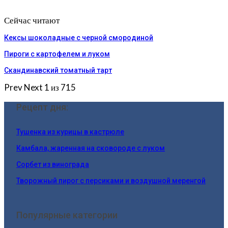
Сейчас читают
Кексы шоколадные с черной смородиной
Пироги c картофелем и луком
Скандинавский томатный тарт
Prev
Next
1 из 715
Рецепт дня:
Тушенка из курицы в кастрюле
Камбала, жаренная на сковороде с луком
Cорбет из винограда
Творожный пирог с персиками и воздушной меренгой
Популярные категории