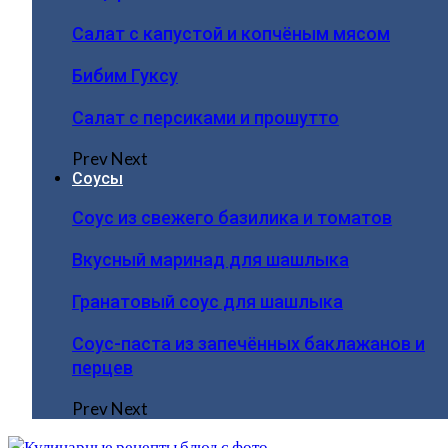
Салат с капустой и копчёным мясом
Бибим Гуксу
Салат с персиками и прошутто
Prev
Next
Соусы
Соус из свежего базилика и томатов
Вкусный маринад для шашлыка
Гранатовый соус для шашлыка
Соус-паста из запечённых баклажанов и
перцев
Prev
Next