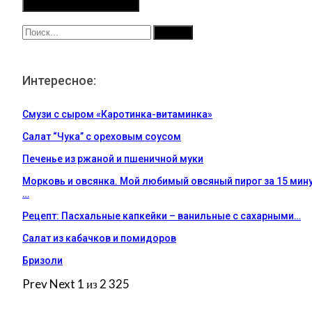
Интересное:
Смузи с сыром «Каротинка-витаминка»
Салат “Чука” с ореховым соусом
Печенье из ржаной и пшеничной муки
Морковь и овсянка. Мой любимый овсяный пирог за 15 мину
…
Рецепт: Пасхальные капкейки – ванильные с сахарными…
Салат из кабачков и помидоров
Бризоли
Prev
Next
1 из 2 325