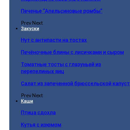
Печенье “Апельсиновые ромбы”
Prev
Next
Закуски
Нут с антипасти на тостах
Печёночные блины с лисичками и сыром
Томатные тосты с глазуньей из
перепелиных яиц
Салат из запеченной брюссельской капус
Prev
Next
Каши
Птица сдохла
Кутья с изюмом