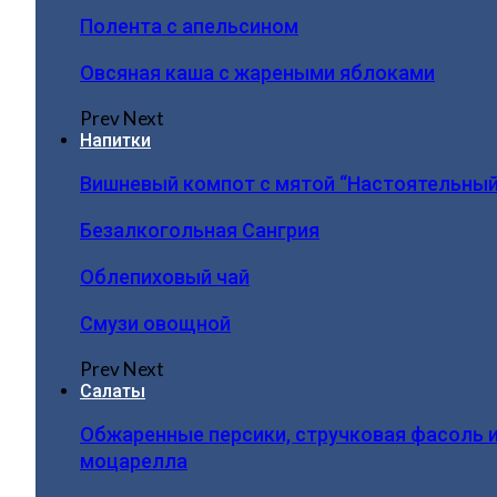
Полента с апельсином
Овсяная каша с жареными яблоками
Prev
Next
Напитки
Вишневый компот с мятой “Настоятельный
Безалкогольная Сангрия
Облепиховый чай
Смузи овощной
Prev
Next
Салаты
Обжаренные персики, стручковая фасоль 
моцарелла