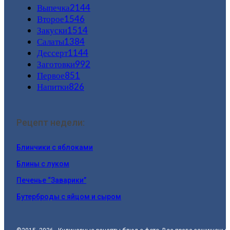
Выпечка
2144
Второе
1546
Закуски
1514
Салаты
1384
Дессерт
1144
Заготовки
992
Первое
851
Напитки
826
Рецепт недели:
Блинчики с яблоками
Блины с луком
Печенье “Заварики”
Бутерброды с яйцом и сыром