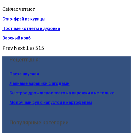
Сейчас читают
Стир-фрай из курицы
Постные котлеты в духовке
Вареный краб
Prev
Next
1 из 515
Рецепт дня:
Пасха вкусная
Ленивые вареники с ягодами
Быстрое дрожжевое тесто на пирожки и не только
Молочный суп с капустой и картофелем
Популярные категории