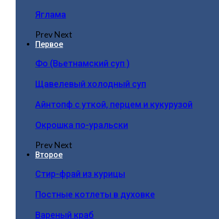
Яглама
Prev
Next
Первое
Фо (Вьетнамский суп )
Щавелевый холодный суп
Айнтопф с уткой, перцем и кукурузой
Окрошка по-уральски
Prev
Next
Второе
Стир-фрай из курицы
Постные котлеты в духовке
Вареный краб