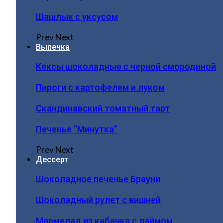
Шашлык с уксусом
Prev
Next
Выпечка
Кексы шоколадные с черной смородиной
Пироги c картофелем и луком
Скандинавский томатный тарт
Печенье “Минутка”
Prev
Next
Дессерт
Шоколадное печенье Брауни
Шоколадный рулет с вишней
Мармелад из кабачка с лаймом