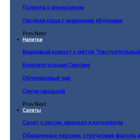
Полента с апельсином
Овсяная каша с жареными яблоками
Prev
Next
Напитки
Вишневый компот с мятой “Настоятельный
Безалкогольная Сангрия
Облепиховый чай
Смузи овощной
Prev
Next
Салаты
Салат с рисом, авокадо и кочудяном
Обжаренные персики, стручковая фасоль 