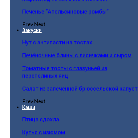
Печенье “Апельсиновые ромбы”
Prev
Next
Закуски
Нут с антипасти на тостах
Печёночные блины с лисичками и сыром
Томатные тосты с глазуньей из
перепелиных яиц
Салат из запеченной брюссельской капус
Prev
Next
Каши
Птица сдохла
Кутья с изюмом