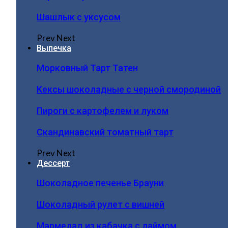
Шашлык с уксусом
Prev
Next
Выпечка
Морковный Тарт Татен
Кексы шоколадные с черной смородиной
Пироги c картофелем и луком
Скандинавский томатный тарт
Prev
Next
Дессерт
Шоколадное печенье Брауни
Шоколадный рулет с вишней
Мармелад из кабачка с лаймом