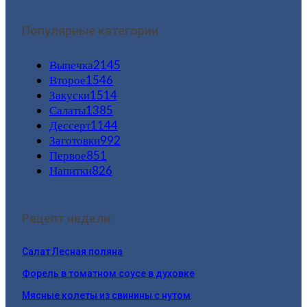
Популярные категории
Выпечка
2145
Второе
1546
Закуски
1514
Салаты
1385
Дессерт
1144
Заготовки
992
Первое
851
Напитки
826
Рецепт недели:
Салат Лесная поляна
Форель в томатном соусе в духовке
Мясные колеты из свинины с нутом