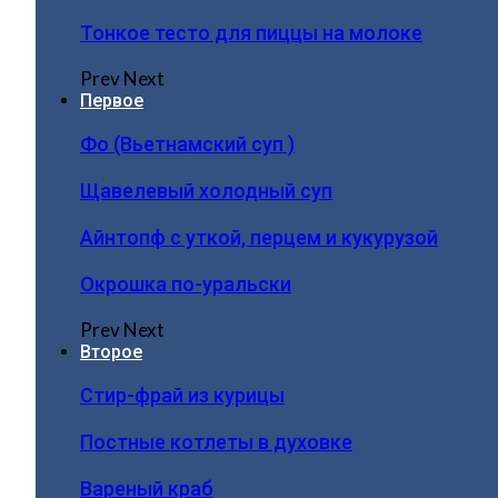
Тонкое тесто для пиццы на молоке
Prev
Next
Первое
Фо (Вьетнамский суп )
Щавелевый холодный суп
Айнтопф с уткой, перцем и кукурузой
Окрошка по-уральски
Prev
Next
Второе
Стир-фрай из курицы
Постные котлеты в духовке
Вареный краб