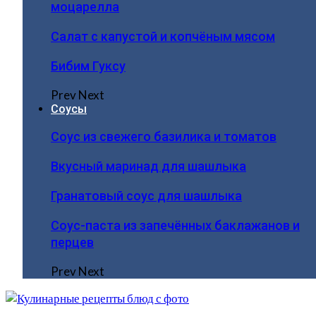
моцарелла
Салат с капустой и копчёным мясом
Бибим Гуксу
Prev
Next
Соусы
Соус из свежего базилика и томатов
Вкусный маринад для шашлыка
Гранатовый соус для шашлыка
Соус-паста из запечённых баклажанов и
перцев
Prev
Next