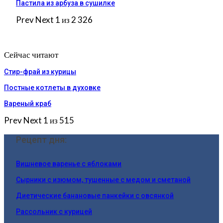
Пастила из арбуза в сушилке
Prev
Next
1 из 2 326
Сейчас читают
Стир-фрай из курицы
Постные котлеты в духовке
Вареный краб
Prev
Next
1 из 515
Рецепт дня:
Вишневое варенье с яблоками
Сырники с изюмом, тушенные с медом и сметаной
Диетические банановые панкейки с овсянкой
Рассольник с курицей