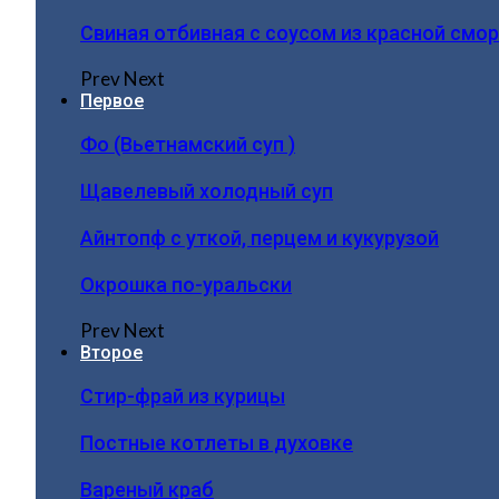
Свиная отбивная с соусом из красной смо
Prev
Next
Первое
Фо (Вьетнамский суп )
Щавелевый холодный суп
Айнтопф с уткой, перцем и кукурузой
Окрошка по-уральски
Prev
Next
Второе
Стир-фрай из курицы
Постные котлеты в духовке
Вареный краб