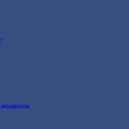
”
и моцарелла