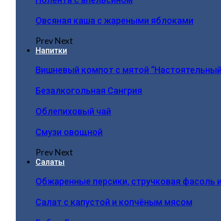
Овсяная каша с жареными яблоками
Prev
Next
Напитки
Вишневый компот с мятой “Настоятельный
Безалкогольная Сангрия
Облепиховый чай
Смузи овощной
Prev
Next
Салаты
Обжаренные персики, стручковая фасоль 
Салат с капустой и копчёным мясом