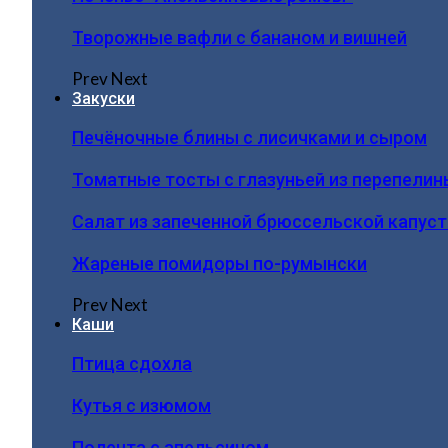
Творожные вафли с бананом и вишней
Prev
Next
Закуски
Печёночные блины с лисичками и сыром
Томатные тосты с глазуньей из перепелин
Салат из запеченной брюссельской капус
Жареные помидоры по-румынски
Prev
Next
Каши
Птица сдохла
Кутья с изюмом
Полента с апельсином