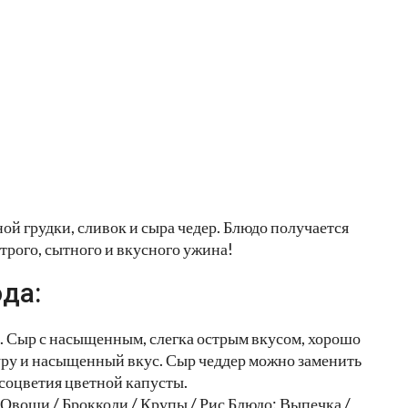
й грудки, сливок и сыра чедер. Блюдо получается
рого, сытного и вкусного ужина!
да:
. Сыр с насыщенным, слегка острым вкусом, хорошо
туру и насыщенный вкус. Сыр чеддер можно заменить
 соцветия цветной капусты.
 Овощи / Брокколи / Крупы / Рис Блюдо: Выпечка /