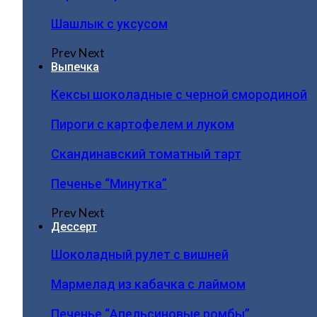
Шашлык с уксусом
Prev
Next
Выпечка
Кексы шоколадные с черной смородиной
Пироги c картофелем и луком
Скандинавский томатный тарт
Печенье “Минутка”
Prev
Next
Дессерт
Шоколадный рулет с вишней
Мармелад из кабачка с лаймом
Печенье “Апельсиновые ромбы”