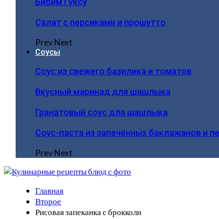
Бибим Гуксу
Салат с персиками и прошутто
Prev
Next
Соусы
Соус из свежего базилика и томатов
Вкусный маринад для шашлыка
Гранатовый соус для шашлыка
Соус-паста из запечённых баклажанов и п
Prev
Next
Главная
Второе
Рисовая запеканка с брокколи