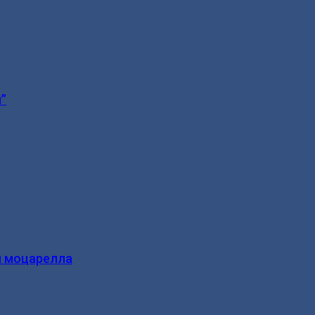
”
и моцарелла