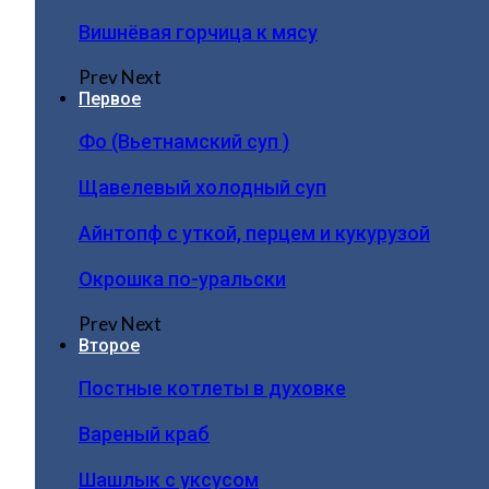
Вишнёвая горчица к мясу
Prev
Next
Первое
Фо (Вьетнамский суп )
Щавелевый холодный суп
Айнтопф с уткой, перцем и кукурузой
Окрошка по-уральски
Prev
Next
Второе
Постные котлеты в духовке
Вареный краб
Шашлык с уксусом