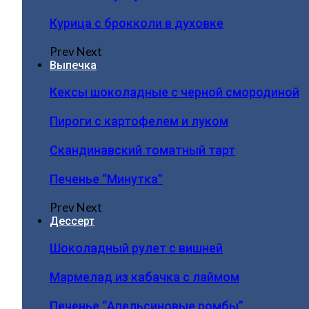
Курица с брокколи в духовке
Prev
Next
Выпечка
Кексы шоколадные с черной смородиной
Пироги c картофелем и луком
Скандинавский томатный тарт
Печенье “Минутка”
Prev
Next
Дессерт
Шоколадный рулет с вишней
Мармелад из кабачка с лаймом
Печенье “Апельсиновые ромбы”