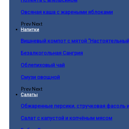
Овсяная каша с жареными яблоками
Prev
Next
Напитки
Вишневый компот с мятой “Настоятельный
Безалкогольная Сангрия
Облепиховый чай
Смузи овощной
Prev
Next
Салаты
Обжаренные персики, стручковая фасоль 
Салат с капустой и копчёным мясом