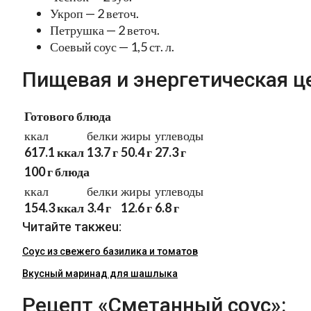
Укроп — 2 веточ.
Петрушка — 2 веточ.
Соевый соус — 1,5 ст. л.
Пищевая и энергетическая ц
Готового блюда
ккал
белки
жиры
углеводы
617.1 ккал
13.7 г
50.4 г
27.3 г
100 г блюда
ккал
белки
жиры
углеводы
154.3 ккал
3.4 г
12.6 г
6.8 г
Читайте такжеu:
Соус из свежего базилика и томатов
Вкусный маринад для шашлыка
Рецепт «Сметанный соус»: