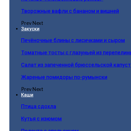
Творожные вафли с бананом и вишней
Prev
Next
Закуски
Печёночные блины с лисичками и сыром
Томатные тосты с глазуньей из перепелин
Салат из запеченной брюссельской капус
Жареные помидоры по-румынски
Prev
Next
Каши
Птица сдохла
Кутья с изюмом
Полента с апельсином