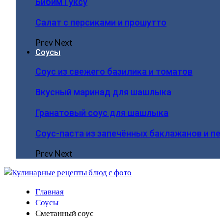
Бибим Гуксу
Салат с персиками и прошутто
Prev
Next
Соусы
Соус из свежего базилика и томатов
Вкусный маринад для шашлыка
Гранатовый соус для шашлыка
Соус-паста из запечённых баклажанов и п
Prev
Next
Главная
Соусы
Сметанный соус