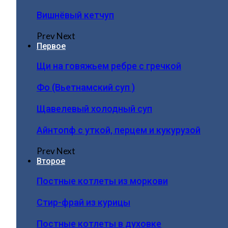
Вишнёвый кетчуп
Prev
Next
Первое
Щи на говяжьем ребре с гречкой
Фо (Вьетнамский суп )
Щавелевый холодный суп
Айнтопф с уткой, перцем и кукурузой
Prev
Next
Второе
Постные котлеты из моркови
Стир-фрай из курицы
Постные котлеты в духовке