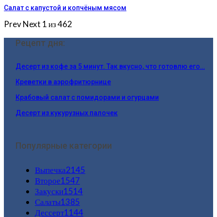
Салат с капустой и копчёным мясом
Prev
Next
1 из 462
Рецепт дня:
Десерт из кофе за 5 минут. Так вкусно, что готовлю его…
Креветки в аэрофритюрнице
Крабовый салат с помидорами и огурцами
Десерт из кукурузных палочек
Популярные категории
Выпечка
2145
Второе
1547
Закуски
1514
Салаты
1385
Дессерт
1144