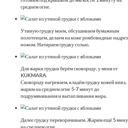
среднем огне.
Утиную грудку моем, обсушиваем бумажным
полотенцем, делаем на коже ромбовидные надре
ножом. Натираем грудку солью.
Для жарки грудки берём сковороду, у меня от
KUKMARA.
Сковороду нагреваем, кладём грудку кожей вниз,
жарим на среднем огне 5-7 минут до
подрумянивания и вытапливания жира.
Далее грудку переворачиваем. Жарим ещё 5 мину
на среднем огне.