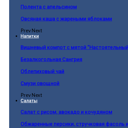
Полента с апельсином
Овсяная каша с жареными яблоками
Prev
Next
Напитки
Вишневый компот с мятой “Настоятельный
Безалкогольная Сангрия
Облепиховый чай
Смузи овощной
Prev
Next
Салаты
Салат с рисом, авокадо и кочудяном
Обжаренные персики, стручковая фасоль 