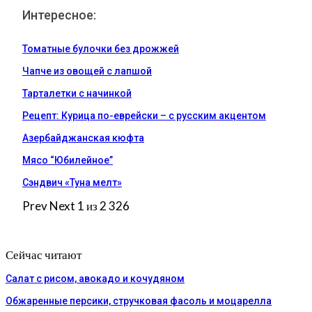
Интересное:
Томатные булочки без дрожжей
Чапче из овощей с лапшой
Тарталетки с начинкой
Рецепт: Курица по-еврейски – с русским акцентом
Азербайджанская кюфта
Мясо “Юбилейное”
Сэндвич «Туна мелт»
Prev
Next
1 из 2 326
Сейчас читают
Салат с рисом, авокадо и кочудяном
Обжаренные персики, стручковая фасоль и моцарелла