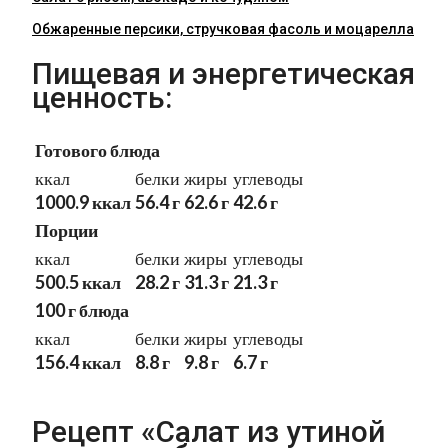
Обжаренные персики, стручковая фасоль и моцарелла
Пищевая и энергетическая
ценность:
Готового блюда
ккал
белки
жиры
углеводы
1000.9 ккал
56.4 г
62.6 г
42.6 г
Порции
ккал
белки
жиры
углеводы
500.5 ккал
28.2 г
31.3 г
21.3 г
100 г блюда
ккал
белки
жиры
углеводы
156.4 ккал
8.8 г
9.8 г
6.7 г
Рецепт «Салат из утиной