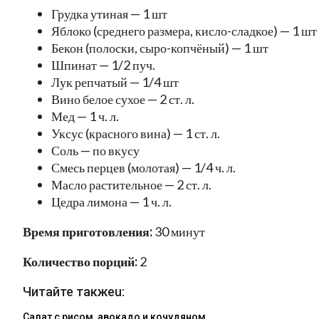
Грудка утиная — 1 шт
Яблоко (среднего размера, кисло-сладкое) — 1 шт
Бекон (полоски, сыро-копчёный) — 1 шт
Шпинат — 1/2 пуч.
Лук репчатый — 1/4 шт
Вино белое сухое — 2 ст. л.
Мед — 1 ч. л.
Уксус (красного вина) — 1 ст. л.
Соль — по вкусу
Смесь перцев (молотая) — 1/4 ч. л.
Масло растительное — 2 ст. л.
Цедра лимона — 1 ч. л.
Время приготовления:
30 минут
Количество порций:
2
Читайте такжеu:
Салат с рисом, авокадо и кочудяном