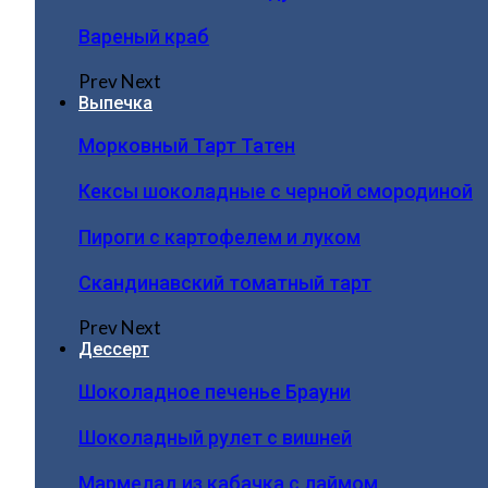
Вареный краб
Prev
Next
Выпечка
Морковный Тарт Татен
Кексы шоколадные с черной смородиной
Пироги c картофелем и луком
Скандинавский томатный тарт
Prev
Next
Дессерт
Шоколадное печенье Брауни
Шоколадный рулет с вишней
Мармелад из кабачка с лаймом