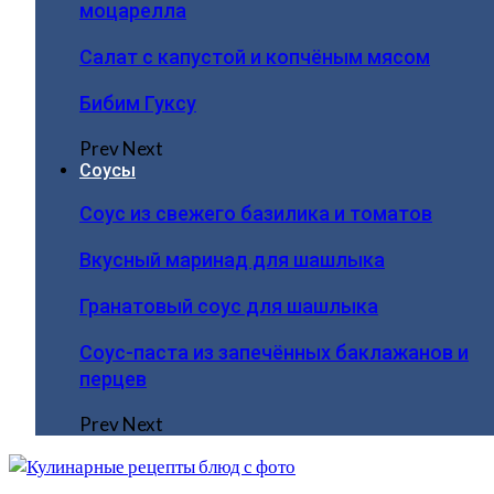
моцарелла
Салат с капустой и копчёным мясом
Бибим Гуксу
Prev
Next
Соусы
Соус из свежего базилика и томатов
Вкусный маринад для шашлыка
Гранатовый соус для шашлыка
Соус-паста из запечённых баклажанов и
перцев
Prev
Next