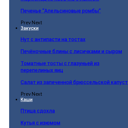
Печенье “Апельсиновые ромбы”
Prev
Next
Закуски
Нут с антипасти на тостах
Печёночные блины с лисичками и сыром
Томатные тосты с глазуньей из
перепелиных яиц
Салат из запеченной брюссельской капус
Prev
Next
Каши
Птица сдохла
Кутья с изюмом