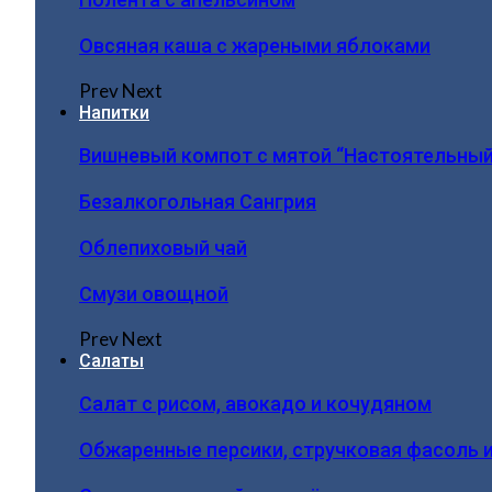
Овсяная каша с жареными яблоками
Prev
Next
Напитки
Вишневый компот с мятой “Настоятельный
Безалкогольная Сангрия
Облепиховый чай
Смузи овощной
Prev
Next
Салаты
Салат с рисом, авокадо и кочудяном
Обжаренные персики, стручковая фасоль 