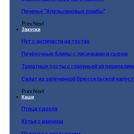
Печенье “Апельсиновые ромбы”
Prev
Next
Закуски
Нут с антипасти на тостах
Печёночные блины с лисичками и сыром
Томатные тосты с глазуньей из перепелин
Салат из запеченной брюссельской капус
Prev
Next
Каши
Птица сдохла
Кутья с изюмом
Полента с апельсином