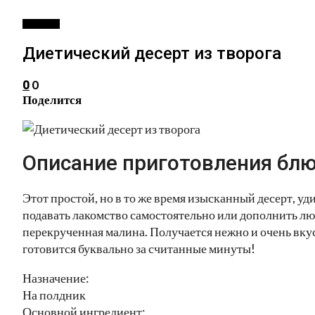
ДЕССЕРТ
Диетический десерт из творога
0
0
Поделится
Описание приготовления блю
Этот простой, но в то же время изысканный десерт, уд
подавать лакомство самостоятельно или дополнить л
перекрученная малина. Получается нежно и очень вкусн
готовится буквально за считанные минуты!
Назначение:
На полдник
Основной ингредиент: