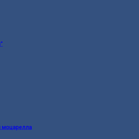
”
и моцарелла