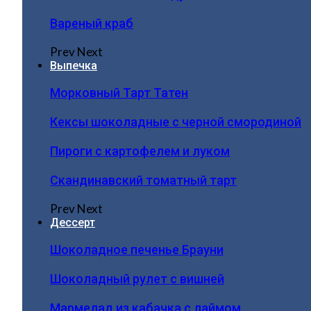
Вареный краб
Prev
Next
Выпечка
Морковный Тарт Татен
Кексы шоколадные с черной смородиной
Пироги c картофелем и луком
Скандинавский томатный тарт
Prev
Next
Дессерт
Шоколадное печенье Брауни
Шоколадный рулет с вишней
Мармелад из кабачка с лаймом