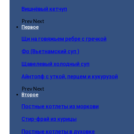
Вишнёвый кетчуп
Prev
Next
Первое
Щи на говяжьем ребре с гречкой
Фо (Вьетнамский суп )
Щавелевый холодный суп
Айнтопф с уткой, перцем и кукурузой
Prev
Next
Второе
Постные котлеты из моркови
Стир-фрай из курицы
Постные котлеты в духовке