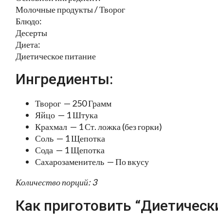
Молочные продукты / Творог
Блюдо:
Десерты
Диета:
Диетическое питание
Ингредиенты:
Творог — 250 Грамм
Яйцо — 1 Штука
Крахмал — 1 Ст. ложка (без горки)
Соль — 1 Щепотка
Сода — 1 Щепотка
Сахарозаменитель — По вкусу
Количество порций: 3
Как приготовить “Диетически