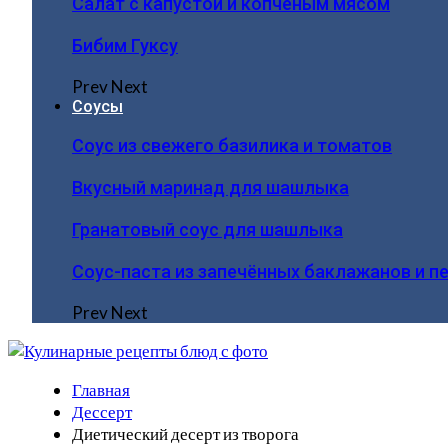
Салат с капустой и копчёным мясом
Бибим Гуксу
Prev
Next
Соусы
Соус из свежего базилика и томатов
Вкусный маринад для шашлыка
Гранатовый соус для шашлыка
Соус-паста из запечённых баклажанов и п
Prev
Next
Главная
Дессерт
Диетический десерт из творога