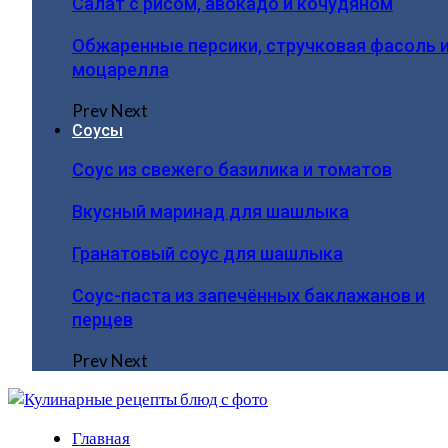
Салат с рисом, авокадо и кочудяном
Обжаренные персики, стручковая фасоль 
моцарелла
Prev
Next
Соусы
Соус из свежего базилика и томатов
Вкусный маринад для шашлыка
Гранатовый соус для шашлыка
Соус-паста из запечённых баклажанов и
перцев
Prev
Next
Главная