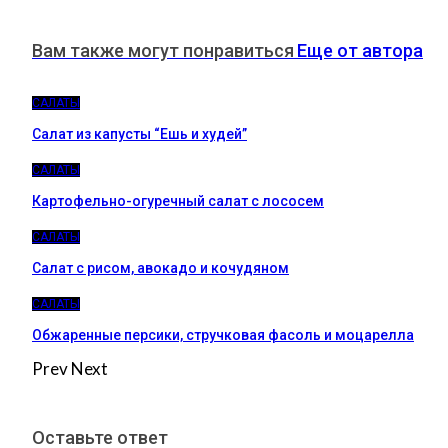
Вам также могут понравиться
Еще от автора
САЛАТЫ
Салат из капусты “Ешь и худей”
САЛАТЫ
Картофельно-огуречный салат с лососем
САЛАТЫ
Салат с рисом, авокадо и кочудяном
САЛАТЫ
Обжаренные персики, стручковая фасоль и моцарелла
Prev
Next
Оставьте ответ