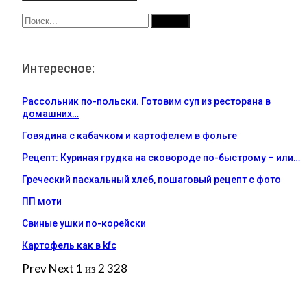
Интересное:
Рассольник по-польски. Готовим суп из ресторана в
домашних…
Говядина с кабачком и картофелем в фольге
Рецепт: Куриная грудка на сковороде по-быстрому – или…
Греческий пасхальный хлеб, пошаговый рецепт с фото
ПП моти
Свиные ушки по-корейски
Картофель как в kfc
Prev
Next
1 из 2 328