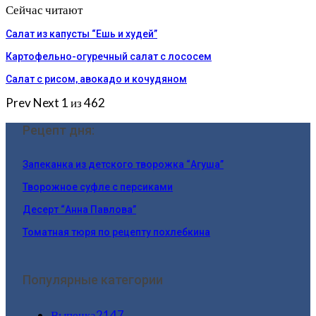
Сейчас читают
Салат из капусты “Ешь и худей”
Картофельно-огуречный салат с лососем
Салат с рисом, авокадо и кочудяном
Prev
Next
1 из 462
Рецепт дня:
Запеканка из детского творожка “Агуша”
Творожное суфле с персиками
Десерт “Анна Павлова”
Томатная тюря по рецепту похлебкина
Популярные категории
Выпечка
2147