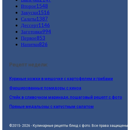
Второе
1548
Закуски
1516
Салаты
1387
Дессерт
1146
Заготовки
994
Первое
853
Напитки
826
Рецепт недели:
Куриные ножки в мешочке с картофелем и грибами
Фаршированные помидоры с киноа
Стейк в сливочном маринаде, пошаговый рецепт с фото
Пряные медальоны с капустным салатом
©2015- 2026 - Кулинарные рецепты блюд с фото. Все права защищены.