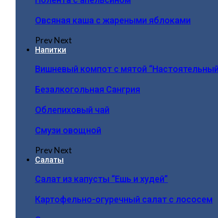
Овсяная каша с жареными яблоками
Prev
Next
Напитки
Вишневый компот с мятой “Настоятельный
Безалкогольная Сангрия
Облепиховый чай
Смузи овощной
Prev
Next
Салаты
Салат из капусты “Ешь и худей”
Картофельно-огуречный салат с лососем