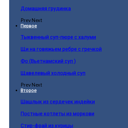
Домашняя грудинка
Prev
Next
Первое
Тыквенный суп-пюре с халуми
Щи на говяжьем ребре с гречкой
Фо (Вьетнамский суп )
Щавелевый холодный суп
Prev
Next
Второе
Шашлык из сердечек индейки
Постные котлеты из моркови
Стир-фрай из курицы