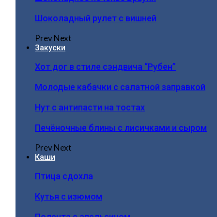
Шоколадный рулет с вишней
Prev
Next
Закуски
Хот дог в стиле сэндвича “Рубен”
Молодые кабачки с салатной заправкой
Нут с антипасти на тостах
Печёночные блины с лисичками и сыром
Prev
Next
Каши
Птица сдохла
Кутья с изюмом
Полента с апельсином