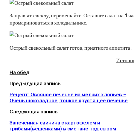
Заправьте свеклу, перемешайте. Оставьте салат на 1 ча
промариноваться в холодильнике.
Острый свекольный салат готов, приятного аппетита!
Источн
На обед
Предыдущая запись
Рецепт: Овсяное печенье из мелких хлопьев –
Очень шоколадное, тонкое хрустящее печенье
Следующая запись
Запеченная свинина с картофелем и
грибами(вешенками) в сметане под сыром