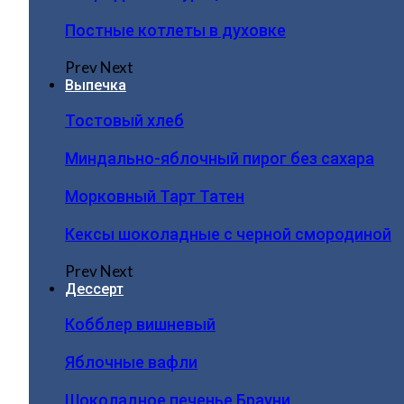
Постные котлеты в духовке
Prev
Next
Выпечка
Тостовый хлеб
Миндально-яблочный пирог без сахара
Морковный Тарт Татен
Кексы шоколадные с черной смородиной
Prev
Next
Дессерт
Кобблер вишневый
Яблочные вафли
Шоколадное печенье Брауни