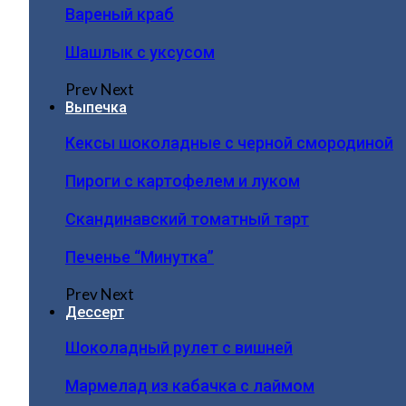
Вареный краб
Шашлык с уксусом
Prev
Next
Выпечка
Кексы шоколадные с черной смородиной
Пироги c картофелем и луком
Скандинавский томатный тарт
Печенье “Минутка”
Prev
Next
Дессерт
Шоколадный рулет с вишней
Мармелад из кабачка с лаймом