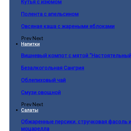
Кутья с изюмом
Полента с апельсином
Овсяная каша с жареными яблоками
Prev
Next
Напитки
Вишневый компот с мятой “Настоятельный
Безалкогольная Сангрия
Облепиховый чай
Смузи овощной
Prev
Next
Салаты
Обжаренные персики, стручковая фасоль 
моцарелла