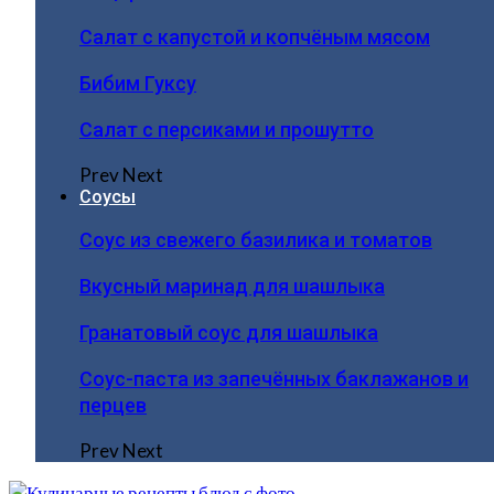
Салат с капустой и копчёным мясом
Бибим Гуксу
Салат с персиками и прошутто
Prev
Next
Соусы
Соус из свежего базилика и томатов
Вкусный маринад для шашлыка
Гранатовый соус для шашлыка
Соус-паста из запечённых баклажанов и
перцев
Prev
Next