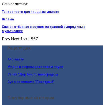
Сейчас читают
Тонкое тесто для пиццы на молоке
Яглама
Свиная отбивная с соусом из красной смородины в
мультиварке
Prev
Next
1 из 1 557
Рецепт дня:
Айс-латте
Мидии в остром кокосовом соусе
Салат “Дор блю” с виноградом
Суп с сосисками “Походный”
Популярные категории