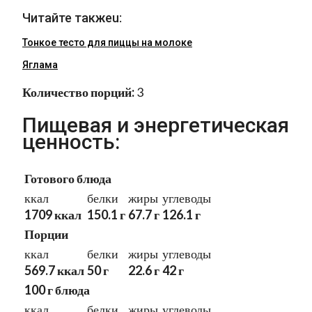
Читайте такжеu:
Тонкое тесто для пиццы на молоке
Яглама
Количество порций:
3
Пищевая и энергетическая
ценность:
Готового блюда
ккал
белки
жиры
углеводы
1709 ккал
150.1 г
67.7 г
126.1 г
Порции
ккал
белки
жиры
углеводы
569.7 ккал
50 г
22.6 г
42 г
100 г блюда
ккал
белки
жиры
углеводы