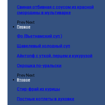
Свиная отбивная с соусом из красной
смородины в мультиварке
Prev
Next
Первое
Фо (Вьетнамский суп )
Щавелевый холодный суп
Айнтопф с уткой, перцем и кукурузой
Окрошка по-уральски
Prev
Next
Второе
Стир-фрай из курицы
Постные котлеты в духовке