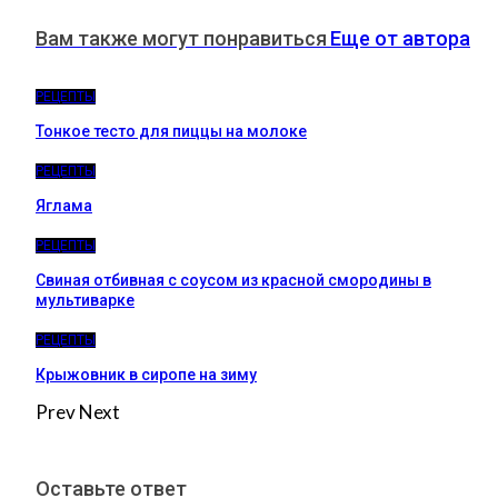
Вам также могут понравиться
Еще от автора
РЕЦЕПТЫ
Тонкое тесто для пиццы на молоке
РЕЦЕПТЫ
Яглама
РЕЦЕПТЫ
Свиная отбивная с соусом из красной смородины в
мультиварке
РЕЦЕПТЫ
Крыжовник в сиропе на зиму
Prev
Next
Оставьте ответ