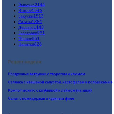
Выпечка
2144
Второе
1546
Закуски
1513
Салаты
1384
Дессерт
1143
Заготовки
991
Первое
851
Напитки
826
Рецепт недели:
Воздушные ватрушки с творогом и изюмом
Селянка с квашеной капустой, картофелем и колбасками в
Компот мохито с клубникой и лаймом (на зиму)
Салат с помидорами и куриным филе