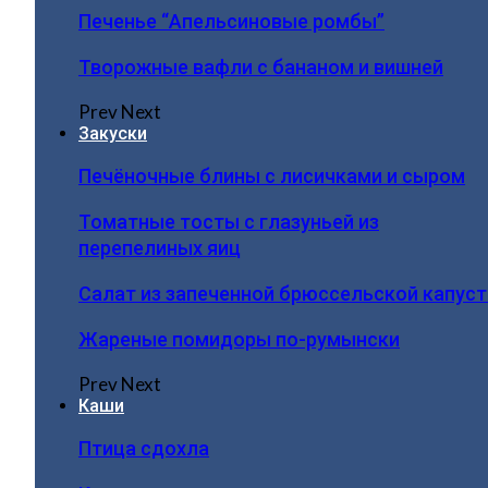
Печенье “Апельсиновые ромбы”
Творожные вафли с бананом и вишней
Prev
Next
Закуски
Печёночные блины с лисичками и сыром
Томатные тосты с глазуньей из
перепелиных яиц
Салат из запеченной брюссельской капус
Жареные помидоры по-румынски
Prev
Next
Каши
Птица сдохла