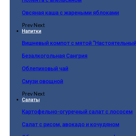
Овсяная каша с жареными яблоками
Prev
Next
Напитки
Вишневый компот с мятой “Настоятельный
Безалкогольная Сангрия
Облепиховый чай
Смузи овощной
Prev
Next
Салаты
Картофельно-огуречный салат с лососем
Салат с рисом, авокадо и кочудяном