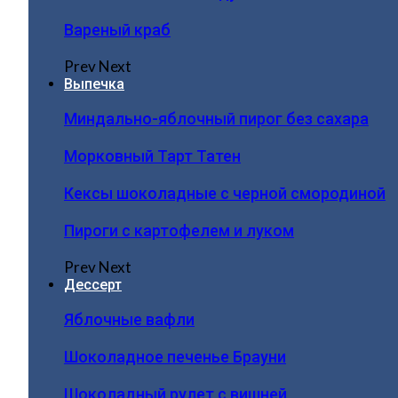
Вареный краб
Prev
Next
Выпечка
Миндально-яблочный пирог без сахара
Морковный Тарт Татен
Кексы шоколадные с черной смородиной
Пироги c картофелем и луком
Prev
Next
Дессерт
Яблочные вафли
Шоколадное печенье Брауни
Шоколадный рулет с вишней