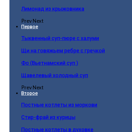
Лимонад из крыжовника
Prev
Next
Первое
Тыквенный суп-пюре с халуми
Щи на говяжьем ребре с гречкой
Фо (Вьетнамский суп )
Щавелевый холодный суп
Prev
Next
Второе
Постные котлеты из моркови
Стир-фрай из курицы
Постные котлеты в духовке