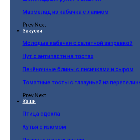
Мармелад из кабачка с лаймом
Prev
Next
Закуски
Молодые кабачки с салатной заправкой
Нут с антипасти на тостах
Печёночные блины с лисичками и сыром
Томатные тосты с глазуньей из перепелин
Prev
Next
Каши
Птица сдохла
Кутья с изюмом
Полента с апельсином