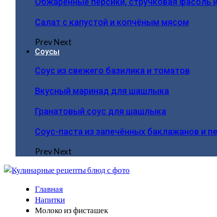
Обжаренные персики, стручковая фасоль 
Салат с капустой и копчёным мясом
Prev
Next
Соусы
Соус из свежего базилика и томатов
Вкусный маринад для шашлыка
Гранатовый соус для шашлыка
Соус-паста из запечённых баклажанов и п
Prev
Next
Главная
Напитки
Молоко из фисташек