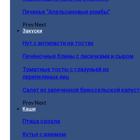
Печенье “Апельсиновые ромбы”
Prev
Next
Закуски
Нут с антипасти на тостах
Печёночные блины с лисичками и сыром
Томатные тосты с глазуньей из
перепелиных яиц
Салат из запеченной брюссельской капус
Prev
Next
Каши
Птица сдохла
Кутья с изюмом