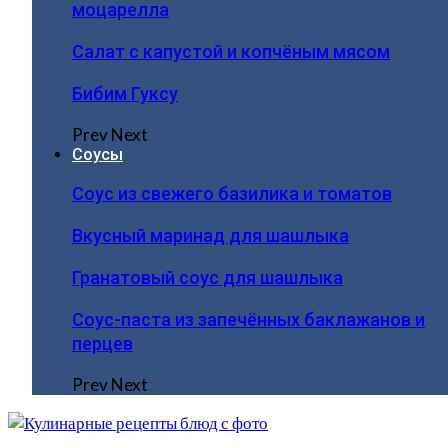
моцарелла
Салат с капустой и копчёным мясом
Бибим Гуксу
Prev
Next
Соусы
Соус из свежего базилика и томатов
Вкусный маринад для шашлыка
Гранатовый соус для шашлыка
Соус-паста из запечённых баклажанов и
перцев
Prev
Next