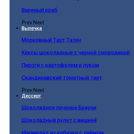
Вареный краб
Prev
Next
Выпечка
Морковный Тарт Татен
Кексы шоколадные с черной смородиной
Пироги c картофелем и луком
Скандинавский томатный тарт
Prev
Next
Дессерт
Шоколадное печенье Брауни
Шоколадный рулет с вишней
Мармелад из кабачка с лаймом