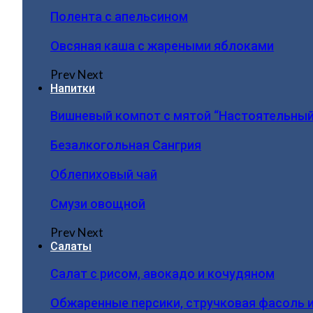
Полента с апельсином
Овсяная каша с жареными яблоками
Prev
Next
Напитки
Вишневый компот с мятой “Настоятельный
Безалкогольная Сангрия
Облепиховый чай
Смузи овощной
Prev
Next
Салаты
Салат с рисом, авокадо и кочудяном
Обжаренные персики, стручковая фасоль 