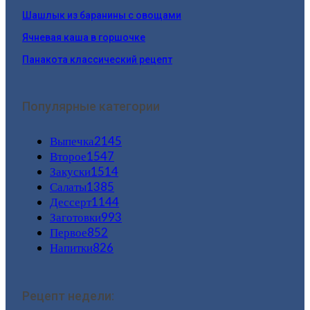
Шашлык из баранины с овощами
Ячневая каша в горшочке
Панакота классический рецепт
Популярные категории
Выпечка
2145
Второе
1547
Закуски
1514
Салаты
1385
Дессерт
1144
Заготовки
993
Первое
852
Напитки
826
Рецепт недели: