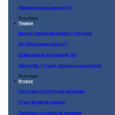
Ленивая овощная паста
Prev
Next
Первое
Щи на говяжьем ребре с гречкой
Фо (Вьетнамский суп )
Щавелевый холодный суп
Айнтопф с уткой, перцем и кукурузой
Prev
Next
Второе
Постные котлеты из моркови
Стир-фрай из курицы
Постные котлеты в духовке