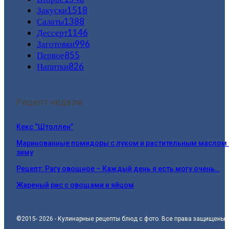
Закуски
1518
Салаты
1388
Дессерт
1146
Заготовки
996
Первое
855
Напитки
826
Рецепт недели:
Кекс “Штоллен”
Маринованные помидоры с луком и растительным маслом 
зиму
Рецепт: Рагу овощное – Каждый день я есть могу очень…
Жареный рис с овощами и яйцом
©2015- 2026 - Кулинарные рецепты блюд с фото. Все права защищены.