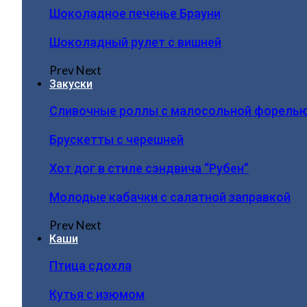
Шоколадное печенье Брауни
Шоколадный рулет с вишней
Prev
Next
Закуски
Сливочные роллы с малосольной форель
Брускетты с черешней
Хот дог в стиле сэндвича “Рубен”
Молодые кабачки с салатной заправкой
Prev
Next
Каши
Птица сдохла
Кутья с изюмом