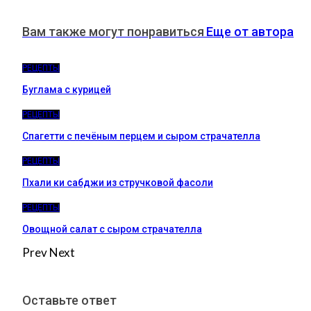
Вам также могут понравиться
Еще от автора
РЕЦЕПТЫ
Буглама с курицей
РЕЦЕПТЫ
Спагетти с печёным перцем и сыром страчателла
РЕЦЕПТЫ
Пхали ки сабджи из стручковой фасоли
РЕЦЕПТЫ
Овощной салат с сыром страчателла
Prev
Next
Оставьте ответ