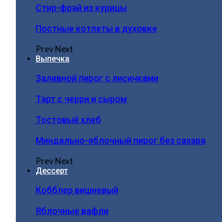
Стир-фрай из курицы
Постные котлеты в духовке
Prev
Next
Выпечка
Заливной пирог с лисичками
Тарт с черри и сыром
Тостовый хлеб
Миндально-яблочный пирог без сахара
Prev
Next
Дессерт
Кобблер вишневый
Яблочные вафли