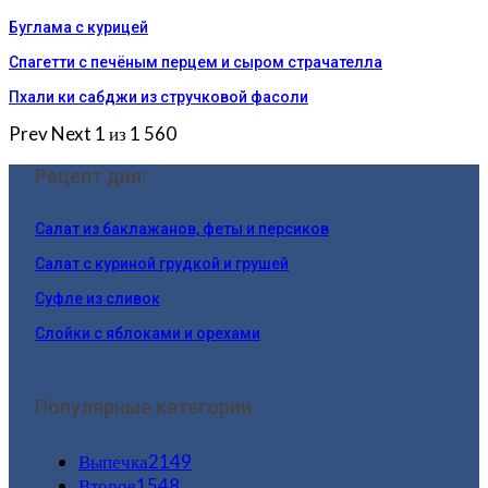
Буглама с курицей
Спагетти с печёным перцем и сыром страчателла
Пхали ки сабджи из стручковой фасоли
Prev
Next
1 из 1 560
Рецепт дня:
Салат из баклажанов, феты и персиков
Салат с куриной грудкой и грушей
Суфле из сливок
Слойки с яблоками и орехами
Популярные категории
Выпечка
2149
Второе
1548