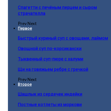
Спагетти с печёным перцем и сыром
страчателла
Prev
Next
Первое
Быстрый куриный суп с овощами, лаймом
Овощной суп по-корсикански
Тыквенный суп-пюре с халуми
Щи на говяжьем ребре с гречкой
Prev
Next
Второе
Шашлык из сердечек индейки
Постные котлеты из моркови