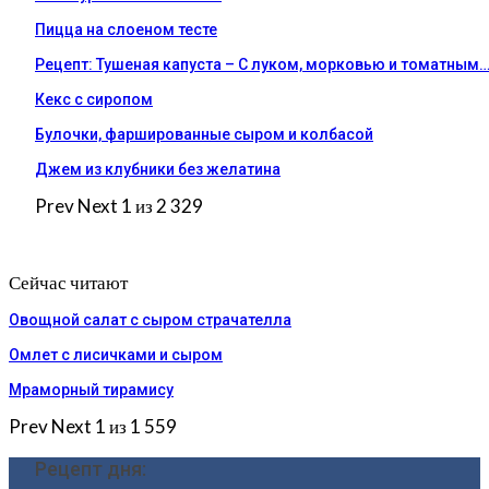
Пицца на слоеном тесте
Рецепт: Тушеная капуста – С луком, морковью и томатным
Кекс с сиропом
Булочки, фаршированные сыром и колбасой
Джем из клубники без желатина
Prev
Next
1 из 2 329
Сейчас читают
Овощной салат с сыром страчателла
Омлет с лисичками и сыром
Мраморный тирамису
Prev
Next
1 из 1 559
Рецепт дня: