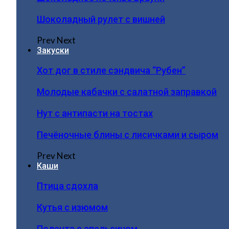
Шоколадный рулет с вишней
Prev
Next
Закуски
Хот дог в стиле сэндвича “Рубен”
Молодые кабачки с салатной заправкой
Нут с антипасти на тостах
Печёночные блины с лисичками и сыром
Prev
Next
Каши
Птица сдохла
Кутья с изюмом
Полента с апельсином