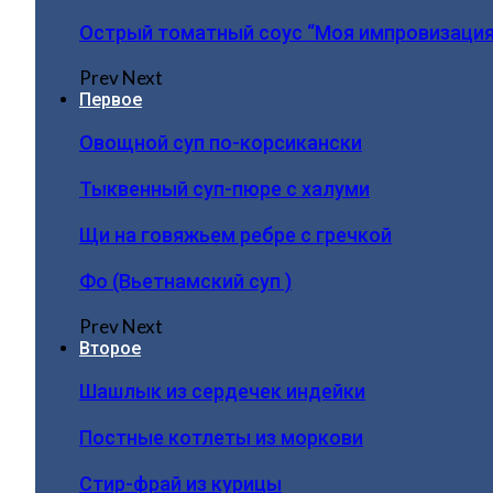
Острый томатный соус “Моя импровизация
Prev
Next
Первое
Овощной суп по-корсикански
Тыквенный суп-пюре с халуми
Щи на говяжьем ребре с гречкой
Фо (Вьетнамский суп )
Prev
Next
Второе
Шашлык из сердечек индейки
Постные котлеты из моркови
Стир-фрай из курицы