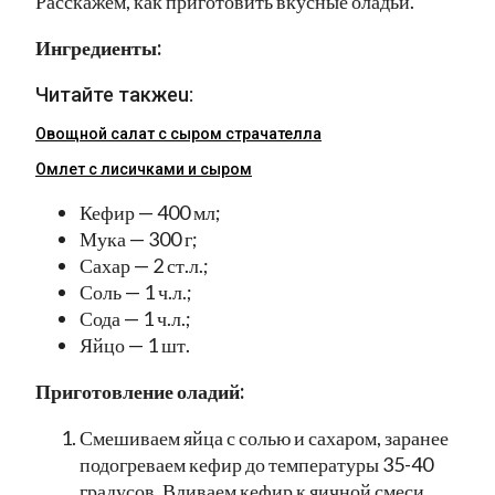
Расскажем, как приготовить вкусные оладьи.
Ингредиенты:
Читайте такжеu:
Овощной салат с сыром страчателла
Омлет с лисичками и сыром
Кефир — 400 мл;
Мука — 300 г;
Сахар — 2 ст.л.;
Соль — 1 ч.л.;
Сода — 1 ч.л.;
Яйцо — 1 шт.
Приготовление оладий:
Смешиваем яйца с солью и сахаром, заранее
подогреваем кефир до температуры 35-40
градусов. Вливаем кефир к яичной смеси,