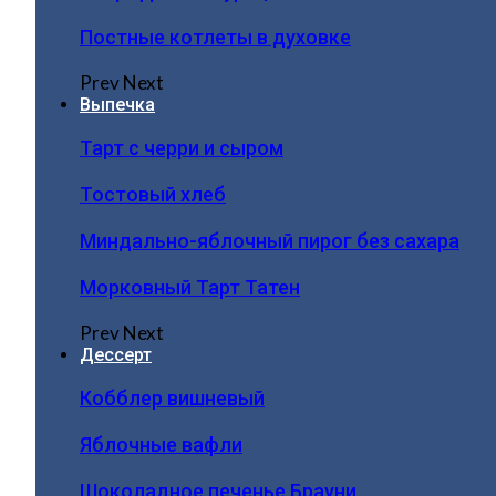
Постные котлеты в духовке
Prev
Next
Выпечка
Тарт с черри и сыром
Тостовый хлеб
Миндально-яблочный пирог без сахара
Морковный Тарт Татен
Prev
Next
Дессерт
Кобблер вишневый
Яблочные вафли
Шоколадное печенье Брауни