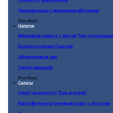
Овсяная каша с жареными яблоками
Prev
Next
Напитки
Вишневый компот с мятой “Настоятельный
Безалкогольная Сангрия
Облепиховый чай
Смузи овощной
Prev
Next
Салаты
Салат из капусты “Ешь и худей”
Картофельно-огуречный салат с лососем