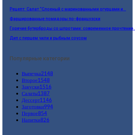
Рецепт: Салат “Слоеный с маринованными огурцами и…
Фаршированные помидоры по-французски
Горячие бутерброды со шпротами: современное прочтение
Дип с перцем чили и рыбным соусом
Популярные категории
Выпечка
2148
Второе
1548
Закуски
1516
Салаты
1387
Дессерт
1146
Заготовки
994
Первое
854
Напитки
826