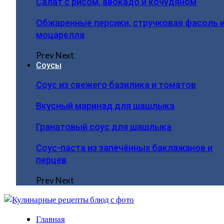
Салат с рисом, авокадо и кочудяном
Обжаренные персики, стручковая фасоль 
моцарелла
Prev
Next
Соусы
Соус из свежего базилика и томатов
Вкусный маринад для шашлыка
Гранатовый соус для шашлыка
Соус-паста из запечённых баклажанов и
перцев
Prev
Next
Главная