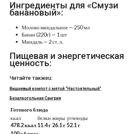
Ингредиенты для «Смузи
банановый»:
Молоко миндальное — 250 мл
Банан (220г) — 1 шт
Миндаль — 2 ст. л.
Пищевая и энергетическая
ценность:
Читайте такжеu:
Вишневый компот с мятой “Настоятельный”
Безалкогольная Сангрия
Готового блюда
ккал
белки
жиры
углеводы
478.2 ккал
11.4 г
26.1 г
52.1 г
100 г блюда