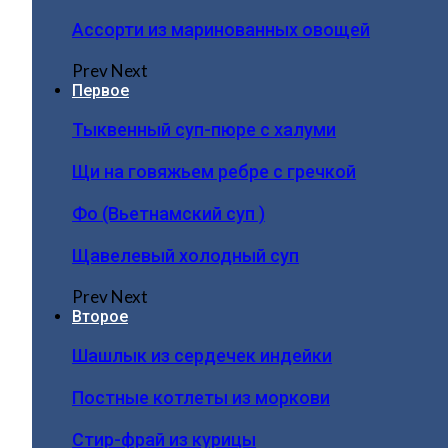
Ассорти из маринованных овощей
Prev
Next
Первое
Тыквенный суп-пюре с халуми
Щи на говяжьем ребре с гречкой
Фо (Вьетнамский суп )
Щавелевый холодный суп
Prev
Next
Второе
Шашлык из сердечек индейки
Постные котлеты из моркови
Стир-фрай из курицы