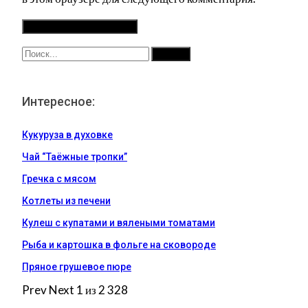
Интересное:
Кукуруза в духовке
Чай “Таёжные тропки”
Гречка с мясом
Котлеты из печени
Кулеш с купатами и вялеными томатами
Рыба и картошка в фольге на сковороде
Пряное грушевое пюре
Prev
Next
1 из 2 328