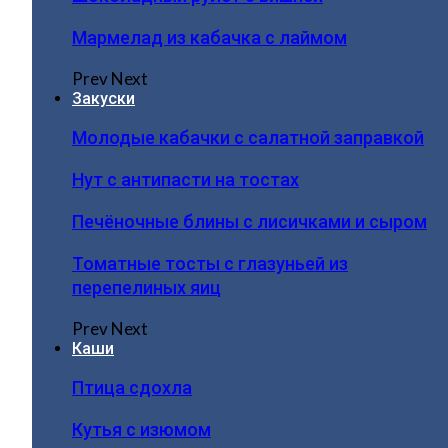
Мармелад из кабачка с лаймом
Prev
Next
Закуски
Молодые кабачки с салатной заправкой
Нут с антипасти на тостах
Печёночные блины с лисичками и сыром
Томатные тосты с глазуньей из
перепелиных яиц
Prev
Next
Каши
Птица сдохла
Кутья с изюмом