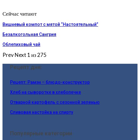
Сейчас читают
Вишневый компот с мятой “Настоятельный”
Безалкогольная Сангрия
Облепиховый чай
Prev
Next
1 из 275
Рецепт дня:
Рецепт: Рамэн – блюдо-конструктор
Хлеб на сыворотке в хлебопечке
Отварной картофель с сезонной зеленью
Сливовая настойка на спирту
Популярные категории