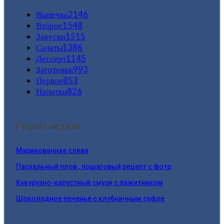
Выпечка
2146
Второе
1548
Закуски
1515
Салаты
1386
Дессерт
1145
Заготовки
993
Первое
853
Напитки
826
Рецепт недели:
Маринованная слива
Пасхальный плов , пошаговый рецепт с фото
Кукурузно-капустный смузи с пажитником
Шоколадное печенье с клубничным суфле