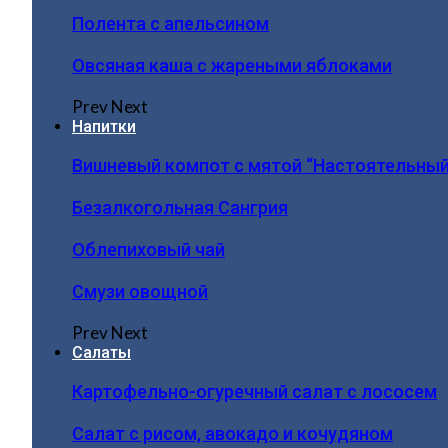
Полента с апельсином
Овсяная каша с жареными яблоками
Prev
Next
Напитки
Вишневый компот с мятой “Настоятельный
Безалкогольная Сангрия
Облепиховый чай
Смузи овощной
Prev
Next
Салаты
Картофельно-огуречный салат с лососем
Салат с рисом, авокадо и кочудяном