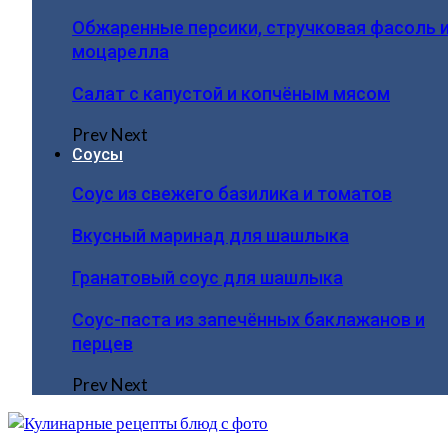
Обжаренные персики, стручковая фасоль 
моцарелла
Салат с капустой и копчёным мясом
Prev
Next
Соусы
Соус из свежего базилика и томатов
Вкусный маринад для шашлыка
Гранатовый соус для шашлыка
Соус-паста из запечённых баклажанов и
перцев
Prev
Next