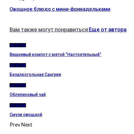
Овощное блюдо с мини-фрикадельками
Вам также могут понравиться
Еще от автора
НАПИТКИ
Вишневый компот с мятой “Настоятельный”
НАПИТКИ
Безалкогольная Сангрия
НАПИТКИ
Облепиховый чай
НАПИТКИ
Смузи овощной
Prev
Next