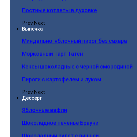
Постные котлеты в духовке
Prev
Next
Выпечка
Миндально-яблочный пирог без сахара
Морковный Тарт Татен
Кексы шоколадные с черной смородиной
Пироги c картофелем и луком
Prev
Next
Дессерт
Яблочные вафли
Шоколадное печенье Брауни
Шоколадный рулет с вишней