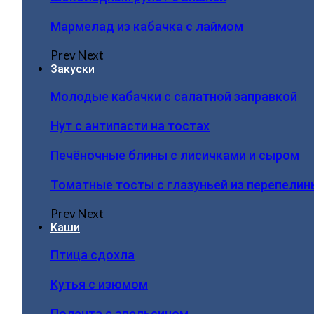
Мармелад из кабачка с лаймом
Prev
Next
Закуски
Молодые кабачки с салатной заправкой
Нут с антипасти на тостах
Печёночные блины с лисичками и сыром
Томатные тосты с глазуньей из перепелин
Prev
Next
Каши
Птица сдохла
Кутья с изюмом
Полента с апельсином