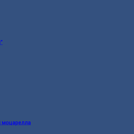
”
и моцарелла