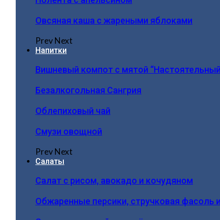
Овсяная каша с жареными яблоками
Prev
Next
Напитки
Вишневый компот с мятой “Настоятельный
Безалкогольная Сангрия
Облепиховый чай
Смузи овощной
Prev
Next
Салаты
Салат с рисом, авокадо и кочудяном
Обжаренные персики, стручковая фасоль 