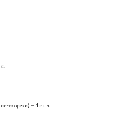
л.
-то орехи) — 1 ст. л.