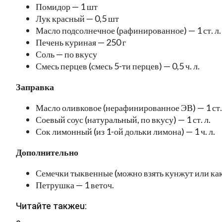
Помидор — 1 шт
Лук красный — 0,5 шт
Масло подсолнечное (рафинированное) — 1 ст. л.
Печень куриная — 250 г
Соль — по вкусу
Смесь перцев (смесь 5-ти перцев) — 0,5 ч. л.
Заправка
Масло оливковое (нерафинированное ЭВ) — 1 ст. 
Соевый соус (натуральный, по вкусу) — 1 ст. л.
Сок лимонный (из 1-ой дольки лимона) — 1 ч. л.
Дополнительно
Семечки тыквенные (можно взять кунжут или какие
Петрушка — 1 веточ.
Читайте такжеu: