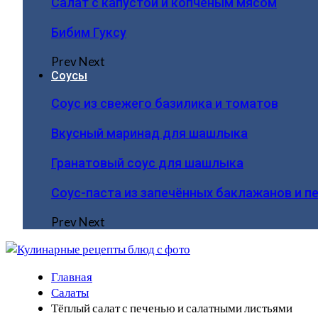
Салат с капустой и копчёным мясом
Бибим Гуксу
Prev
Next
Соусы
Соус из свежего базилика и томатов
Вкусный маринад для шашлыка
Гранатовый соус для шашлыка
Соус-паста из запечённых баклажанов и п
Prev
Next
Главная
Салаты
Тёплый салат с печенью и салатными листьями