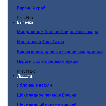
Вареный краб
Prev
Next
Выпечка
Миндально-яблочный пирог без сахара
Морковный Тарт Татен
Кексы шоколадные с черной смородиной
Пироги c картофелем и луком
Prev
Next
Дессерт
Яблочные вафли
Шоколадное печенье Брауни
Шоколадный рулет с вишней