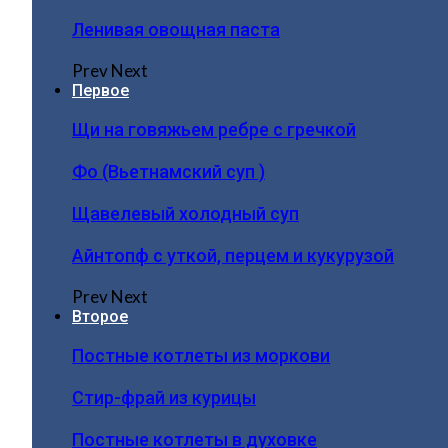
Ленивая овощная паста
Prev
Next
Первое
Щи на говяжьем ребре с гречкой
Фо (Вьетнамский суп )
Щавелевый холодный суп
Айнтопф с уткой, перцем и кукурузой
Prev
Next
Второе
Постные котлеты из моркови
Стир-фрай из курицы
Постные котлеты в духовке