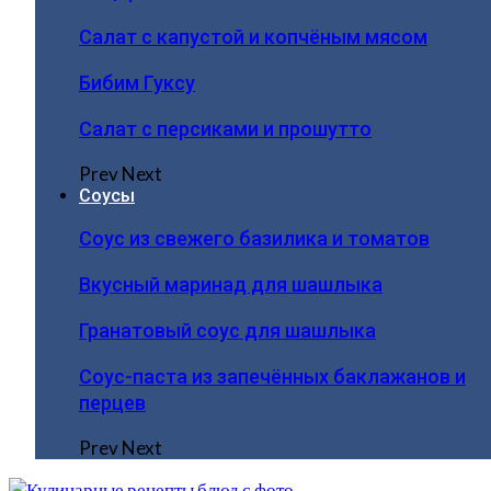
Салат с капустой и копчёным мясом
Бибим Гуксу
Салат с персиками и прошутто
Prev
Next
Соусы
Соус из свежего базилика и томатов
Вкусный маринад для шашлыка
Гранатовый соус для шашлыка
Соус-паста из запечённых баклажанов и
перцев
Prev
Next