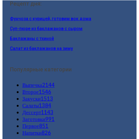
Рецепт дня:
Фунчоза с курицей, готовим вок дома
Суп-пюре из баклажанов с сыром
Баклажаны с тхиной
Салат из баклажанов на зиму
Популярные категории
Выпечка
2144
Второе
1546
Закуски
1513
Салаты
1384
Дессерт
1143
Заготовки
991
Первое
851
Напитки
826