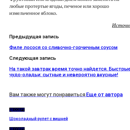
любые протертые ягоды, печеное или хорошо
измельченное яблоко.
Источн
Предыдущая запись
Филе лосося со сливочно-горчичным соусом
Следующая запись
На такой завтрак время точно найдется. Быстры
чудо-оладьи: сытные и невероятно вкусные!
Вам также могут понравиться
Еще от автора
ДЕССЕРТ
Шоколадный рулет с вишней
ДЕССЕРТ