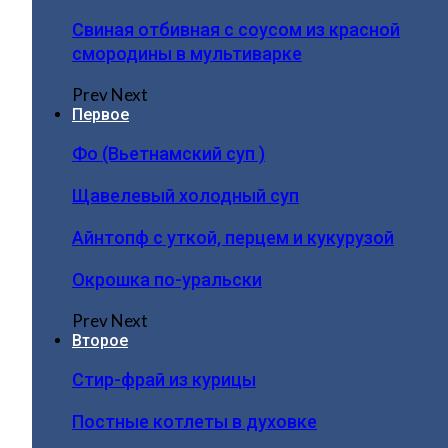
Свиная отбивная с соусом из красной
смородины в мультиварке
Prev
Next
Первое
Фо (Вьетнамский суп )
Щавелевый холодный суп
Айнтопф с уткой, перцем и кукурузой
Окрошка по-уральски
Prev
Next
Второе
Стир-фрай из курицы
Постные котлеты в духовке