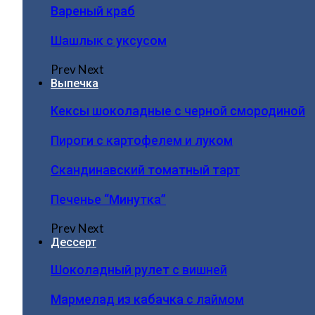
Вареный краб
Шашлык с уксусом
Prev
Next
Выпечка
Кексы шоколадные с черной смородиной
Пироги c картофелем и луком
Скандинавский томатный тарт
Печенье “Минутка”
Prev
Next
Дессерт
Шоколадный рулет с вишней
Мармелад из кабачка с лаймом