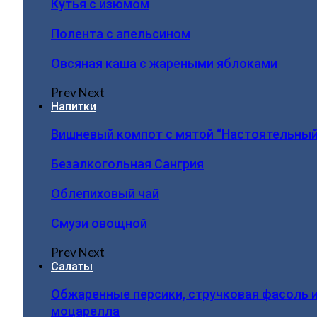
Кутья с изюмом
Полента с апельсином
Овсяная каша с жареными яблоками
Prev
Next
Напитки
Вишневый компот с мятой “Настоятельный
Безалкогольная Сангрия
Облепиховый чай
Смузи овощной
Prev
Next
Салаты
Обжаренные персики, стручковая фасоль 
моцарелла