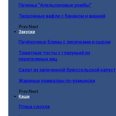
Печенье “Апельсиновые ромбы”
Творожные вафли с бананом и вишней
Prev
Next
Закуски
Печёночные блины с лисичками и сыром
Томатные тосты с глазуньей из
перепелиных яиц
Салат из запеченной брюссельской капус
Жареные помидоры по-румынски
Prev
Next
Каши
Птица сдохла