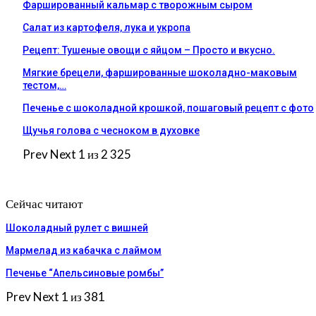
Фаршированный кальмар с творожным сыром
Салат из картофеля, лука и укропа
Рецепт: Тушеные овощи с яйцом – Просто и вкусно.
Мягкие брецели, фаршированные шоколадно-маковым
тестом,…
Печенье с шоколадной крошкой, пошаговый рецепт с фото
Щучья голова с чесноком в духовке
Prev
Next
1 из 2 325
Сейчас читают
Шоколадный рулет с вишней
Мармелад из кабачка с лаймом
Печенье “Апельсиновые ромбы”
Prev
Next
1 из 381