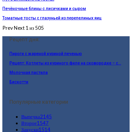
Печёночные блины с лисичками и сыром
Томатные тосты с глазуньей из перепелиных яиц
Prev
Next
1 из 505
Рецепт дня:
Пироги с жареной куриной печенью
Рецепт: Котлеты из куриного филе на сковородке – с…
Молочная пастила
Бискотти
Популярные категории
Выпечка
2145
Второе
1547
Закуски
1514