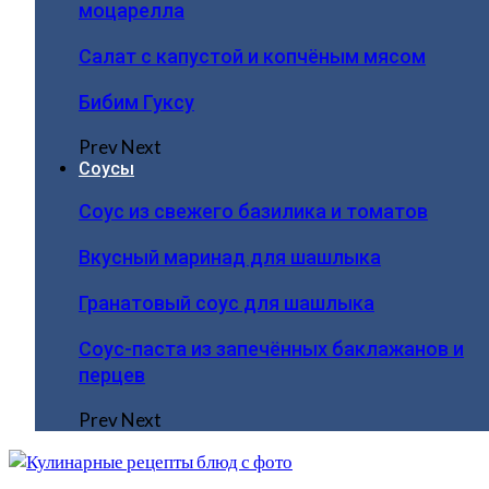
моцарелла
Салат с капустой и копчёным мясом
Бибим Гуксу
Prev
Next
Соусы
Соус из свежего базилика и томатов
Вкусный маринад для шашлыка
Гранатовый соус для шашлыка
Соус-паста из запечённых баклажанов и
перцев
Prev
Next