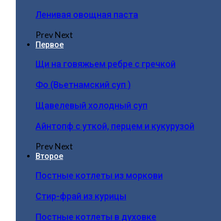
Ленивая овощная паста
Prev
Next
Первое
Щи на говяжьем ребре с гречкой
Фо (Вьетнамский суп )
Щавелевый холодный суп
Айнтопф с уткой, перцем и кукурузой
Prev
Next
Второе
Постные котлеты из моркови
Стир-фрай из курицы
Постные котлеты в духовке