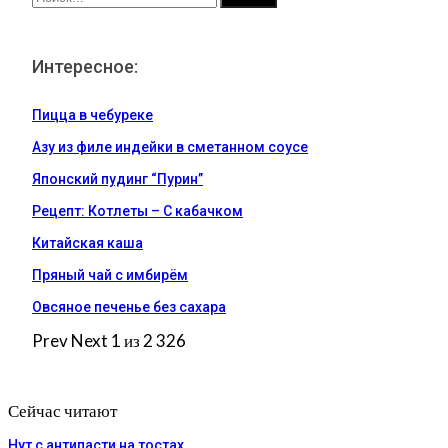
Интересное:
Пицца в чебуреке
Азу из филе индейки в сметанном соусе
Японский пудинг “Пурин”
Рецепт: Котлеты – С кабачком
Китайская каша
Пряный чай с имбирём
Овсяное печенье без сахара
Prev
Next
1 из 2 326
Сейчас читают
Нут с антипасти на тостах