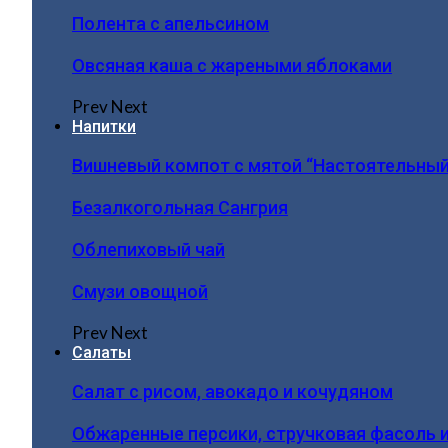
Полента с апельсином
Овсяная каша с жареными яблоками
Prev
Next
Напитки
Вишневый компот с мятой “Настоятельный
Безалкогольная Сангрия
Облепиховый чай
Смузи овощной
Prev
Next
Салаты
Салат с рисом, авокадо и кочудяном
Обжаренные персики, стручковая фасоль 