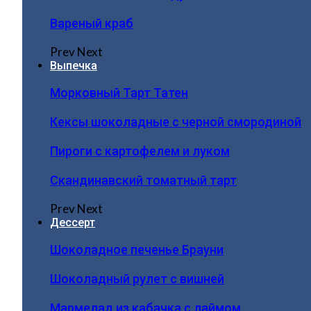
Вареный краб
Prev
Next
Выпечка
Морковный Тарт Татен
Кексы шоколадные с черной смородиной
Пироги c картофелем и луком
Скандинавский томатный тарт
Prev
Next
Дессерт
Шоколадное печенье Брауни
Шоколадный рулет с вишней
Мармелад из кабачка с лаймом