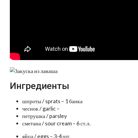
Ингредиенты
шпроты / sprats – 1 банка
чеснок / garlic –
петрушка / parsley
сметана / sour cream – 6 ст.л.
яйца / eggs – 3-4 шт.