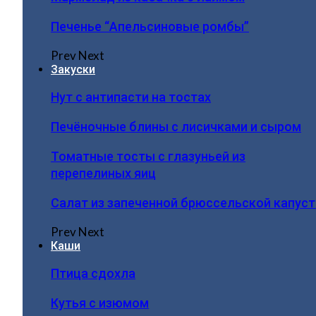
Печенье “Апельсиновые ромбы”
Prev
Next
Закуски
Нут с антипасти на тостах
Печёночные блины с лисичками и сыром
Томатные тосты с глазуньей из
перепелиных яиц
Салат из запеченной брюссельской капус
Prev
Next
Каши
Птица сдохла
Кутья с изюмом