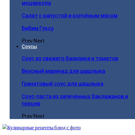
моцарелла
Салат с капустой и копчёным мясом
Бибим Гуксу
Prev
Next
Соусы
Соус из свежего базилика и томатов
Вкусный маринад для шашлыка
Гранатовый соус для шашлыка
Соус-паста из запечённых баклажанов и
перцев
Prev
Next