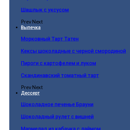
Шашлык с уксусом
Prev
Next
Выпечка
Морковный Тарт Татен
Кексы шоколадные с черной смородиной
Пироги c картофелем и луком
Скандинавский томатный тарт
Prev
Next
Дессерт
Шоколадное печенье Брауни
Шоколадный рулет с вишней
Мармелад из кабачка с лаймом