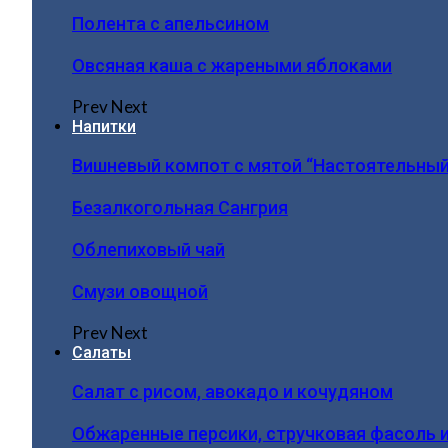
Полента с апельсином
Овсяная каша с жареными яблоками
Prev
Next
Напитки
Вишневый компот с мятой “Настоятельный
Безалкогольная Сангрия
Облепиховый чай
Смузи овощной
Prev
Next
Салаты
Салат с рисом, авокадо и кочудяном
Обжаренные персики, стручковая фасоль 