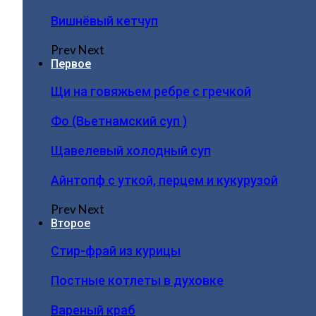
Вишнёвый кетчуп
Prev
Next
Первое
Щи на говяжьем ребре с гречкой
Фо (Вьетнамский суп )
Щавелевый холодный суп
Айнтопф с уткой, перцем и кукурузой
Prev
Next
Второе
Стир-фрай из курицы
Постные котлеты в духовке
Вареный краб