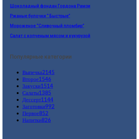
Шоколадный фондан Гордона Рамзи
Ржаные булочки ” Быстрые”
Мороженое “Сливочный пломбир”
Салат с копченым мясом и кукурузой
Популярные категории
Выпечка
2145
Второе
1546
Закуски
1514
Салаты
1385
Дессерт
1144
Заготовки
992
Первое
852
Напитки
826