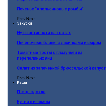
Печенье “Апельсиновые ромбы”
Prev
Next
Закуски
Нут с антипасти на тостах
Печёночные блины с лисичками и сыром
Томатные тосты с глазуньей из
перепелиных яиц
Салат из запеченной брюссельской капус
Prev
Next
Каши
Птица сдохла
Кутья с изюмом