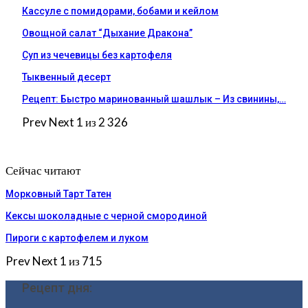
Кассуле с помидорами, бобами и кейлом
Овощной салат “Дыхание Дракона”
Суп из чечевицы без картофеля
Тыквенный десерт
Рецепт: Быстро маринованный шашлык – Из свинины,…
Prev
Next
1 из 2 326
Сейчас читают
Морковный Тарт Татен
Кексы шоколадные с черной смородиной
Пироги c картофелем и луком
Prev
Next
1 из 715
Рецепт дня: