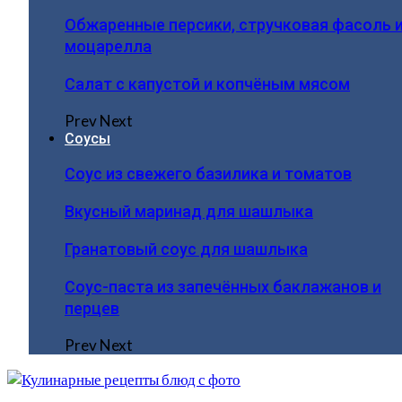
Обжаренные персики, стручковая фасоль 
моцарелла
Салат с капустой и копчёным мясом
Prev
Next
Соусы
Соус из свежего базилика и томатов
Вкусный маринад для шашлыка
Гранатовый соус для шашлыка
Соус-паста из запечённых баклажанов и
перцев
Prev
Next