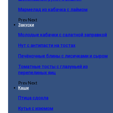
Мармелад из кабачка с лаймом
Prev
Next
Закуски
Молодые кабачки с салатной заправкой
Нут с антипасти на тостах
Печёночные блины с лисичками и сыром
Томатные тосты с глазуньей из
перепелиных яиц
Prev
Next
Каши
Птица сдохла
Кутья с изюмом