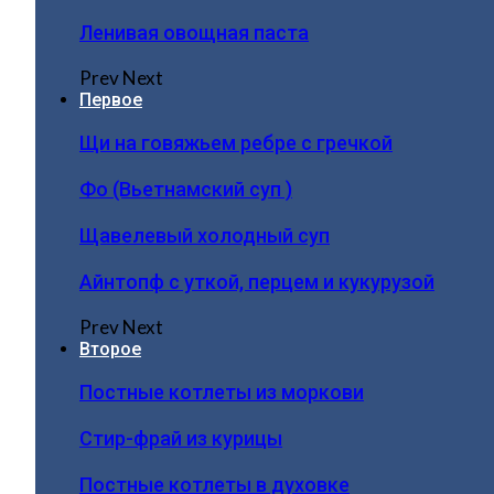
Ленивая овощная паста
Prev
Next
Первое
Щи на говяжьем ребре с гречкой
Фо (Вьетнамский суп )
Щавелевый холодный суп
Айнтопф с уткой, перцем и кукурузой
Prev
Next
Второе
Постные котлеты из моркови
Стир-фрай из курицы
Постные котлеты в духовке