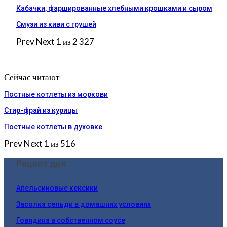
Кабачки, фаршированные хлебными крошками и сыром
Смузи из киви с грушей
Prev
Next
1 из 2 327
Сейчас читают
Постные котлеты из моркови
Стир-фрай из курицы
Постные котлеты в духовке
Prev
Next
1 из 516
Рецепт дня:
Апельсиновые кексики
Засолка сельди в домашних условиях
Говядина в собственном соусе