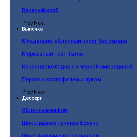
Вареный краб
Prev
Next
Выпечка
Миндально-яблочный пирог без сахара
Морковный Тарт Татен
Кексы шоколадные с черной смородиной
Пироги c картофелем и луком
Prev
Next
Дессерт
Яблочные вафли
Шоколадное печенье Брауни
Шоколадный рулет с вишней