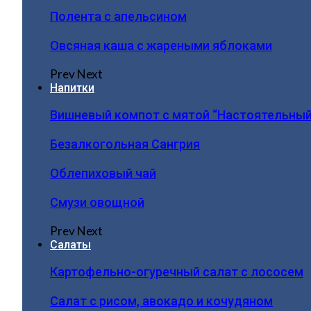
Полента с апельсином
Овсяная каша с жареными яблоками
Prev
Next
Напитки
Вишневый компот с мятой “Настоятельный
Безалкогольная Сангрия
Облепиховый чай
Смузи овощной
Prev
Next
Салаты
Картофельно-огуречный салат с лососем
Салат с рисом, авокадо и кочудяном