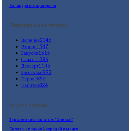
Хачапури по-аджарски
Популярные категории
Выпечка
2146
Второе
1547
Закуски
1515
Салаты
1386
Дессерт
1145
Заготовки
993
Первое
852
Напитки
826
Рецепт недели:
Тарталетки с салатом “Оливье”
Салат с копченой курицей и манго