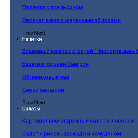
Полента с апельсином
Овсяная каша с жареными яблоками
Prev
Next
Напитки
Вишневый компот с мятой “Настоятельный
Безалкогольная Сангрия
Облепиховый чай
Смузи овощной
Prev
Next
Салаты
Картофельно-огуречный салат с лососем
Салат с рисом, авокадо и кочудяном