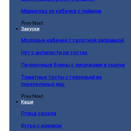
Мармелад из кабачка с лаймом
Prev
Next
Закуски
Молодые кабачки с салатной заправкой
Нут с антипасти на тостах
Печёночные блины с лисичками и сыром
Томатные тосты с глазуньей из
перепелиных яиц
Prev
Next
Каши
Птица сдохла
Кутья с изюмом