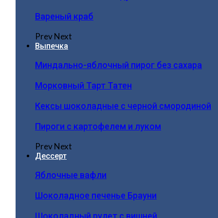
Вареный краб
Prev
Next
Выпечка
Миндально-яблочный пирог без сахара
Морковный Тарт Татен
Кексы шоколадные с черной смородиной
Пироги c картофелем и луком
Prev
Next
Дессерт
Яблочные вафли
Шоколадное печенье Брауни
Шоколадный рулет с вишней