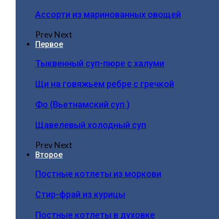
Ассорти из маринованных овощей
Prev
Next
Первое
Тыквенный суп-пюре с халуми
Щи на говяжьем ребре с гречкой
Фо (Вьетнамский суп )
Щавелевый холодный суп
Prev
Next
Второе
Постные котлеты из моркови
Стир-фрай из курицы
Постные котлеты в духовке