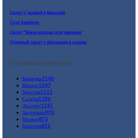
Салат с тыквой и брынзой
Соус барбекю
Салат “Яркие краски для пикника”
Слоеный салат с яблоками и сыром
Популярные категории
Выпечка
2146
Второе
1547
Закуски
1515
Салаты
1386
Дессерт
1145
Заготовки
993
Первое
853
Напитки
826