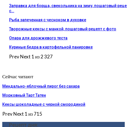
Заправка для борща, свекольника на зиму, пошаговый реце
с…
Рыба запеченная с чесноком в духовке
Творожные кексы с манкой, пошаговый рецепт с фото
Опара для дрожжевого теста
Куриные бедра в картофельной панировке
Prev
Next
1 из 2 327
Сейчас читают
Миндально-яблочный пирог без сахара
Морковный Тарт Татен
Кексы шоколадные с черной смородиной
Prev
Next
1 из 715
Рецепт дня: