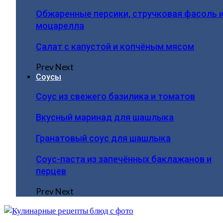
Обжаренные персики, стручковая фасоль 
моцарелла
Салат с капустой и копчёным мясом
Prev
Next
Соусы
Соус из свежего базилика и томатов
Вкусный маринад для шашлыка
Гранатовый соус для шашлыка
Соус-паста из запечённых баклажанов и
перцев
Prev
Next