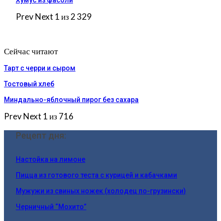
Prev
Next
1 из 2 329
Сейчас читают
Тарт с черри и сыром
Тостовый хлеб
Миндально-яблочный пирог без сахара
Prev
Next
1 из 716
Рецепт дня:
Настойка на лимоне
Пицца из готового теста с курицей и кабачками
Мужужи из свиных ножек (холодец по-грузински)
Черничный “Мохито”