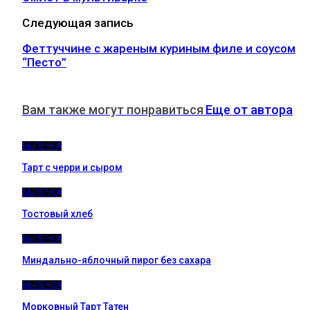
Следующая запись
Феттуччине с жареным куриным филе и соусом
“Песто”
Вам также могут понравиться
Еще от автора
ВЫПЕЧКА
Тарт с черри и сыром
ВЫПЕЧКА
Тостовый хлеб
ВЫПЕЧКА
Миндально-яблочный пирог без сахара
ВЫПЕЧКА
Морковный Тарт Татен