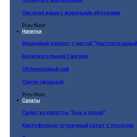
Овсяная каша с жареными яблоками
Prev
Next
Напитки
Вишневый компот с мятой “Настоятельный
Безалкогольная Сангрия
Облепиховый чай
Смузи овощной
Prev
Next
Салаты
Салат из капусты “Ешь и худей”
Картофельно-огуречный салат с лососем