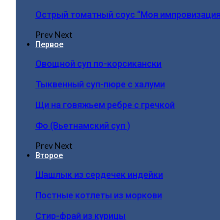
Острый томатный соус “Моя импровизация
Prev
Next
Первое
Овощной суп по-корсикански
Тыквенный суп-пюре с халуми
Щи на говяжьем ребре с гречкой
Фо (Вьетнамский суп )
Prev
Next
Второе
Шашлык из сердечек индейки
Постные котлеты из моркови
Стир-фрай из курицы