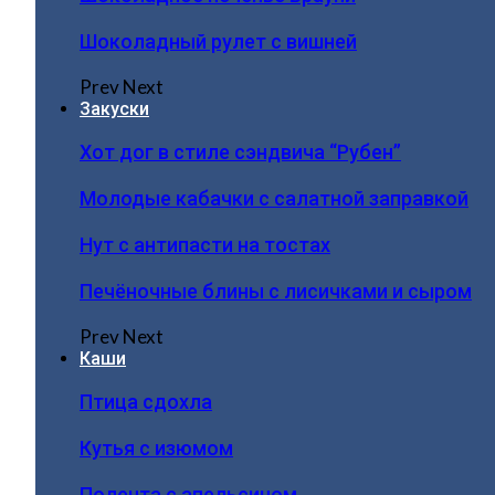
Шоколадный рулет с вишней
Prev
Next
Закуски
Хот дог в стиле сэндвича “Рубен”
Молодые кабачки с салатной заправкой
Нут с антипасти на тостах
Печёночные блины с лисичками и сыром
Prev
Next
Каши
Птица сдохла
Кутья с изюмом
Полента с апельсином