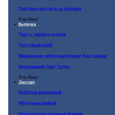
Постные котлеты в духовке
Prev
Next
Выпечка
Тарт с черри и сыром
Тостовый хлеб
Миндально-яблочный пирог без сахара
Морковный Тарт Татен
Prev
Next
Дессерт
Кобблер вишневый
Яблочные вафли
Шоколадное печенье Брауни