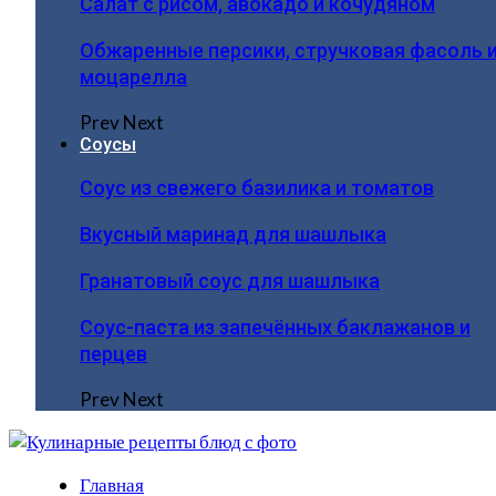
Салат с рисом, авокадо и кочудяном
Обжаренные персики, стручковая фасоль 
моцарелла
Prev
Next
Соусы
Соус из свежего базилика и томатов
Вкусный маринад для шашлыка
Гранатовый соус для шашлыка
Соус-паста из запечённых баклажанов и
перцев
Prev
Next
Главная