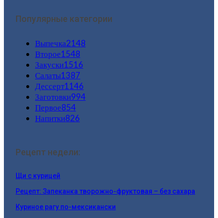
Популярные категории
Выпечка
2148
Второе
1548
Закуски
1516
Салаты
1387
Дессерт
1146
Заготовки
994
Первое
854
Напитки
826
Рецепт недели:
Щи с курицей
Рецепт: Запеканка творожно-фруктовая – без сахара
Куриное рагу по-мексикански