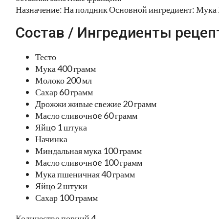
Назначение: На полдник Основной ингредиент: Мука 
Состав / Ингредиенты рецеп
Тесто
Мука 400 грамм
Молоко 200 мл
Сахар 60 грамм
Дрожжи живые свежие 20 грамм
Масло сливочнoe 60 грамм
Яйцo 1 штука
Начинка
Миндальная мука 100 грамм
Масло сливочнoe 100 грамм
Мука пшеничная 40 грамм
Яйцо 2 штуки
Сахар 100 грамм
Количество порций 4