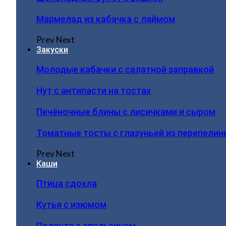
Мармелад из кабачка с лаймом
Prev
Next
Закуски
Молодые кабачки с салатной заправкой
Нут с антипасти на тостах
Печёночные блины с лисичками и сыром
Томатные тосты с глазуньей из перепелин
Prev
Next
Каши
Птица сдохла
Кутья с изюмом
Полента с апельсином