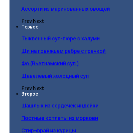
Ассорти из маринованных овощей
Prev
Next
Первое
Тыквенный суп-пюре с халуми
Щи на говяжьем ребре с гречкой
Фо (Вьетнамский суп )
Щавелевый холодный суп
Prev
Next
Второе
Шашлык из сердечек индейки
Постные котлеты из моркови
Стир-фрай из курицы