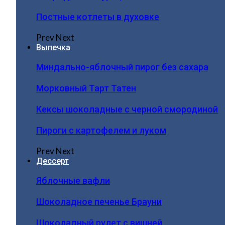
Постные котлеты в духовке
Prev
Next
Выпечка
Миндально-яблочный пирог без сахара
Морковный Тарт Татен
Кексы шоколадные с черной смородиной
Пироги c картофелем и луком
Prev
Next
Дессерт
Яблочные вафли
Шоколадное печенье Брауни
Шоколадный рулет с вишней