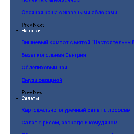
Овсяная каша с жареными яблоками
Prev
Next
Напитки
Вишневый компот с мятой “Настоятельный
Безалкогольная Сангрия
Облепиховый чай
Смузи овощной
Prev
Next
Салаты
Картофельно-огуречный салат с лососем
Салат с рисом, авокадо и кочудяном