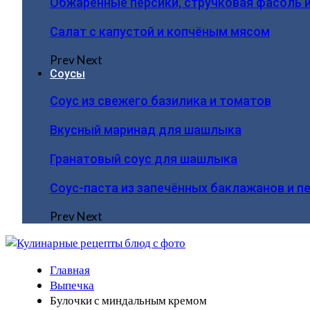
Обжаренные персики, стручковая фасоль 
Салат с капустой и копчёным мясом
Prev
Next
Соусы
Соус из свежего базилика и томатов
Вкусный маринад для шашлыка
Гранатовый соус для шашлыка
Соус-паста из запечённых баклажанов и п
Prev
Next
Главная
Выпечка
Булочки с миндальным кремом