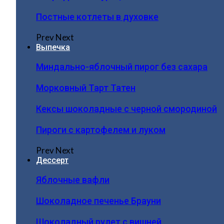
Постные котлеты в духовке
Prev
Next
Выпечка
Миндально-яблочный пирог без сахара
Морковный Тарт Татен
Кексы шоколадные с черной смородиной
Пироги c картофелем и луком
Prev
Next
Дессерт
Яблочные вафли
Шоколадное печенье Брауни
Шоколадный рулет с вишней