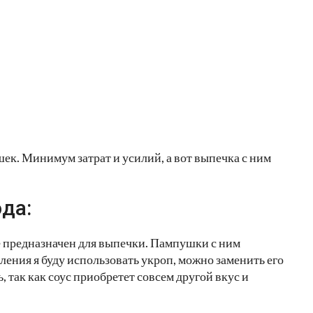
ек. Минимум затрат и усилий, а вот выпечка с ним
да:
е предназначен для выпечки. Пампушки с ним
ления я буду использовать укроп, можно заменить его
, так как соус приобретет совсем другой вкус и