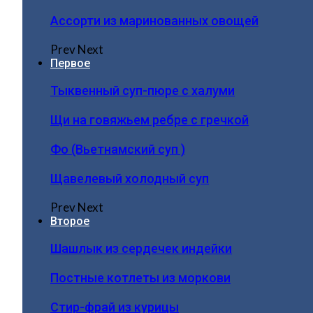
Ассорти из маринованных овощей
Prev
Next
Первое
Тыквенный суп-пюре с халуми
Щи на говяжьем ребре с гречкой
Фо (Вьетнамский суп )
Щавелевый холодный суп
Prev
Next
Второе
Шашлык из сердечек индейки
Постные котлеты из моркови
Стир-фрай из курицы