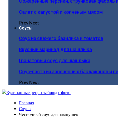
Обжаренные персики, стручковая фасоль 
Салат с капустой и копчёным мясом
Prev
Next
Соусы
Соус из свежего базилика и томатов
Вкусный маринад для шашлыка
Гранатовый соус для шашлыка
Соус-паста из запечённых баклажанов и п
Prev
Next
Главная
Соусы
Чесночный соус для пампушек