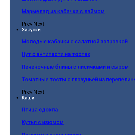
Мармелад из кабачка с лаймом
Prev
Next
Закуски
Молодые кабачки с салатной заправкой
Нут с антипасти на тостах
Печёночные блины с лисичками и сыром
Томатные тосты с глазуньей из перепелин
Prev
Next
Каши
Птица сдохла
Кутья с изюмом
Полента с апельсином