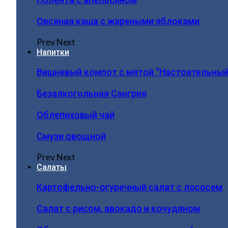
Овсяная каша с жареными яблоками
Prev
Next
Напитки
Вишневый компот с мятой “Настоятельный
Безалкогольная Сангрия
Облепиховый чай
Смузи овощной
Prev
Next
Салаты
Картофельно-огуречный салат с лососем
Салат с рисом, авокадо и кочудяном