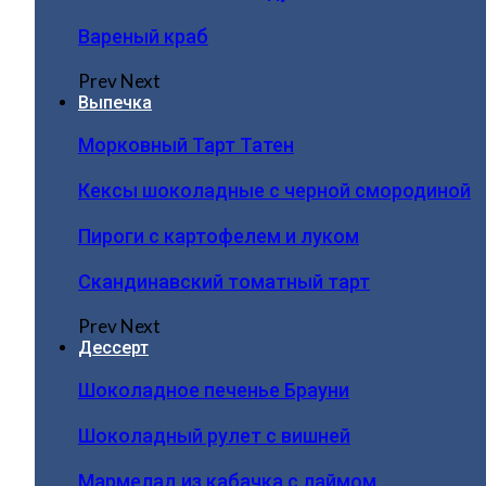
Вареный краб
Prev
Next
Выпечка
Морковный Тарт Татен
Кексы шоколадные с черной смородиной
Пироги c картофелем и луком
Скандинавский томатный тарт
Prev
Next
Дессерт
Шоколадное печенье Брауни
Шоколадный рулет с вишней
Мармелад из кабачка с лаймом