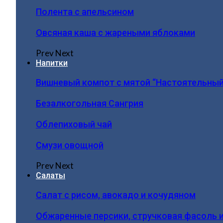
Полента с апельсином
Овсяная каша с жареными яблоками
Prev
Next
Напитки
Вишневый компот с мятой “Настоятельный
Безалкогольная Сангрия
Облепиховый чай
Смузи овощной
Prev
Next
Салаты
Салат с рисом, авокадо и кочудяном
Обжаренные персики, стручковая фасоль 