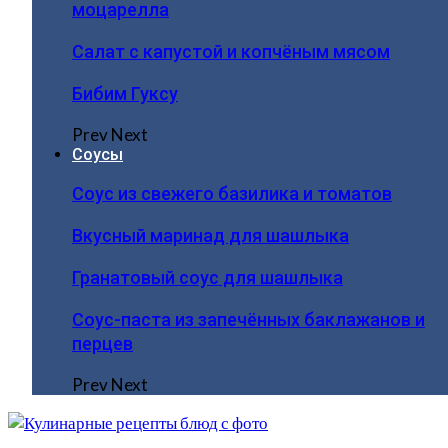
моцарелла
Салат с капустой и копчёным мясом
Бибим Гуксу
Prev
Next
Соусы
Соус из свежего базилика и томатов
Вкусный маринад для шашлыка
Гранатовый соус для шашлыка
Соус-паста из запечённых баклажанов и
перцев
Prev
Next