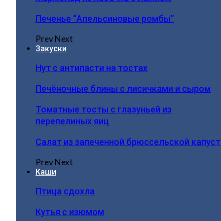
Печенье “Апельсиновые ромбы”
Prev
Next
Закуски
Нут с антипасти на тостах
Печёночные блины с лисичками и сыром
Томатные тосты с глазуньей из
перепелиных яиц
Салат из запеченной брюссельской капус
Prev
Next
Каши
Птица сдохла
Кутья с изюмом