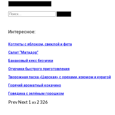
Интересное:
Котлеты с яблоком, свеклой и фета
Салат “Матадор”
Банановый кекс без муки
Огурчики быстрого приготовления
Творожная пасха «Царская» с орехами, изюмом и курагой
Горячий ароматный кокачино
Говядина с зелёным горошком
Prev
Next
1 из 2 326