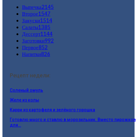
Выпечка
2145
Второе
1547
Закуски
1514
Салаты
1385
Дессерт
1144
Заготовки
992
Первое
852
Напитки
826
Рецепт недели:
Соленый омуль
Желе из колы
Карри из картофеля и зелёного горошка
Готовлю много и ставлю в морозильник. Вместо пирожков
для…