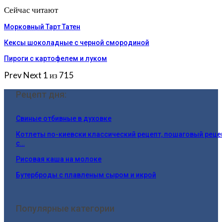
Сейчас читают
Морковный Тарт Татен
Кексы шоколадные с черной смородиной
Пироги c картофелем и луком
Prev
Next
1 из 715
Рецепт дня:
Свиные отбивные в духовке
Котлеты по-киевски классический рецепт, пошаговый реце
с…
Рисовая каша на молоке
Бутерброды с плавленым сыром и икрой
Популярные категории