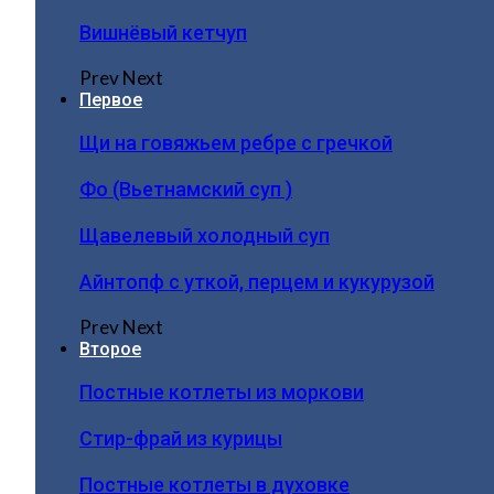
Вишнёвый кетчуп
Prev
Next
Первое
Щи на говяжьем ребре с гречкой
Фо (Вьетнамский суп )
Щавелевый холодный суп
Айнтопф с уткой, перцем и кукурузой
Prev
Next
Второе
Постные котлеты из моркови
Стир-фрай из курицы
Постные котлеты в духовке