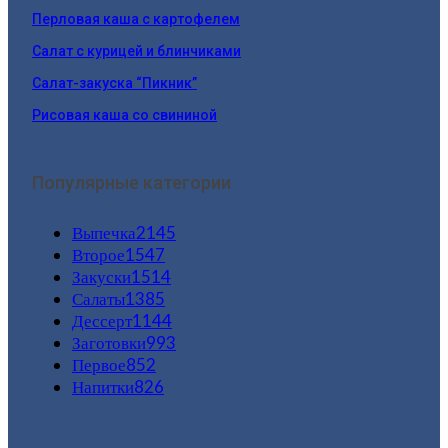
Перловая каша с картофелем
Салат с курицей и блинчиками
Салат-закуска “Пикник”
Рисовая каша со свининой
Популярные категории
Выпечка
2145
Второе
1547
Закуски
1514
Салаты
1385
Дессерт
1144
Заготовки
993
Первое
852
Напитки
826