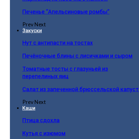
Печенье “Апельсиновые ромбы”
Prev
Next
Закуски
Нут с антипасти на тостах
Печёночные блины с лисичками и сыром
Томатные тосты с глазуньей из
перепелиных яиц
Салат из запеченной брюссельской капус
Prev
Next
Каши
Птица сдохла
Кутья с изюмом