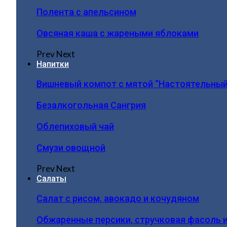
Полента с апельсином
Овсяная каша с жареными яблоками
Prev
Next
Напитки
Вишневый компот с мятой “Настоятельный
Безалкогольная Сангрия
Облепиховый чай
Смузи овощной
Prev
Next
Салаты
Салат с рисом, авокадо и кочудяном
Обжаренные персики, стручковая фасоль 