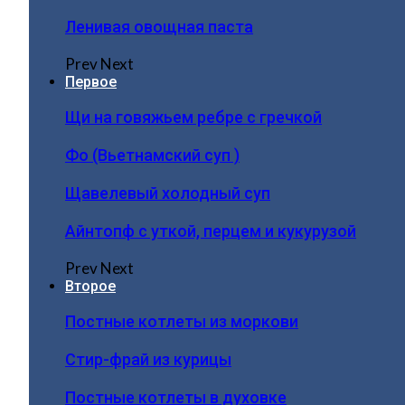
Ленивая овощная паста
Prev
Next
Первое
Щи на говяжьем ребре с гречкой
Фо (Вьетнамский суп )
Щавелевый холодный суп
Айнтопф с уткой, перцем и кукурузой
Prev
Next
Второе
Постные котлеты из моркови
Стир-фрай из курицы
Постные котлеты в духовке