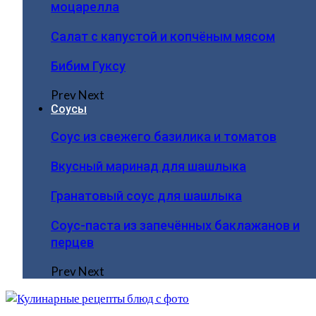
моцарелла
Салат с капустой и копчёным мясом
Бибим Гуксу
Prev
Next
Соусы
Соус из свежего базилика и томатов
Вкусный маринад для шашлыка
Гранатовый соус для шашлыка
Соус-паста из запечённых баклажанов и
перцев
Prev
Next