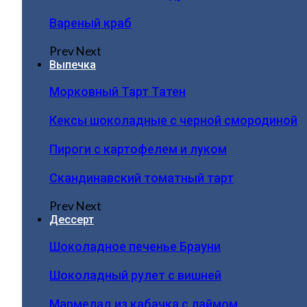
Вареный краб
Prev
Next
Выпечка
Морковный Тарт Татен
Кексы шоколадные с черной смородиной
Пироги c картофелем и луком
Скандинавский томатный тарт
Prev
Next
Дессерт
Шоколадное печенье Брауни
Шоколадный рулет с вишней
Мармелад из кабачка с лаймом