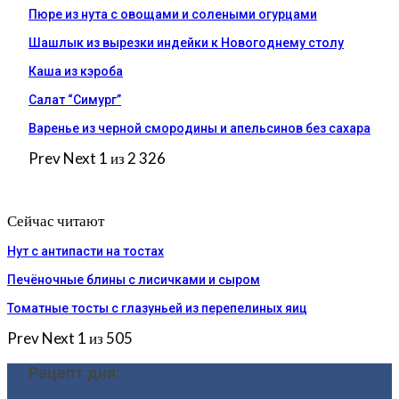
Пюре из нута с овощами и солеными огурцами
Шашлык из вырезки индейки к Новогоднему столу
Каша из кэроба
Салат “Симург”
Варенье из черной смородины и апельсинов без сахара
Prev
Next
1 из 2 326
Сейчас читают
Нут с антипасти на тостах
Печёночные блины с лисичками и сыром
Томатные тосты с глазуньей из перепелиных яиц
Prev
Next
1 из 505
Рецепт дня: