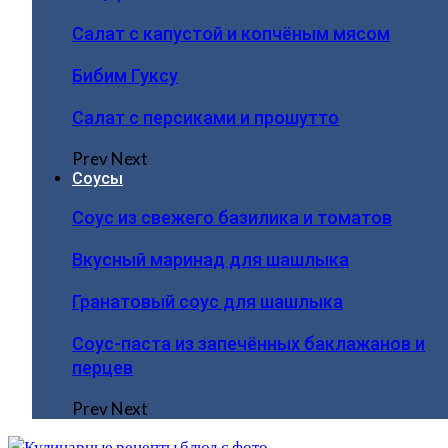
Салат с капустой и копчёным мясом
Бибим Гуксу
Салат с персиками и прошутто
Prev
Next
Соусы
Соус из свежего базилика и томатов
Вкусный маринад для шашлыка
Гранатовый соус для шашлыка
Соус-паста из запечённых баклажанов и
перцев
Prev
Next