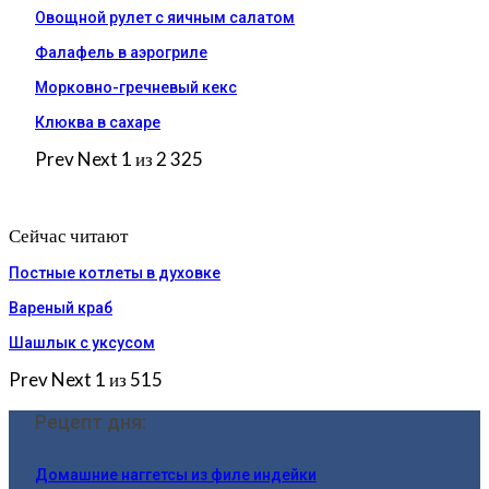
Овощной рулет с яичным салатом
Фалафель в аэрогриле
Морковно-гречневый кекс
Клюква в сахаре
Prev
Next
1 из 2 325
Сейчас читают
Постные котлеты в духовке
Вареный краб
Шашлык с уксусом
Prev
Next
1 из 515
Рецепт дня:
Домашние наггетсы из филе индейки