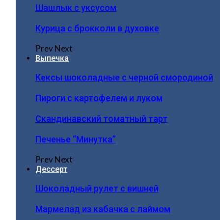
Шашлык с уксусом
Курица с брокколи в духовке
Prev
Next
Выпечка
Кексы шоколадные с черной смородиной
Пироги c картофелем и луком
Скандинавский томатный тарт
Печенье “Минутка”
Prev
Next
Дессерт
Шоколадный рулет с вишней
Мармелад из кабачка с лаймом