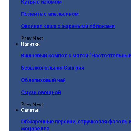
Кутья с изюмом
Полента с апельсином
Овсяная каша с жареными яблоками
Prev
Next
Напитки
Вишневый компот с мятой “Настоятельный
Безалкогольная Сангрия
Облепиховый чай
Смузи овощной
Prev
Next
Салаты
Обжаренные персики, стручковая фасоль 
моцарелла