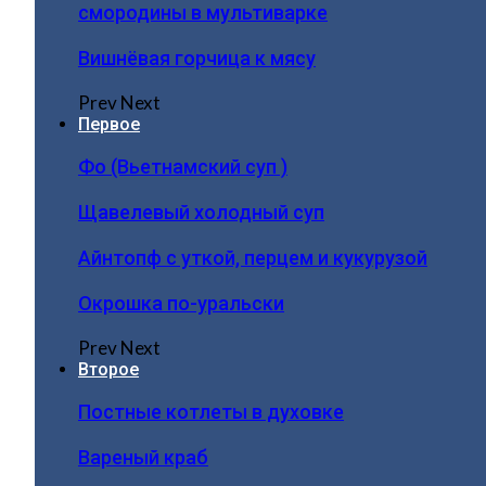
смородины в мультиварке
Вишнёвая горчица к мясу
Prev
Next
Первое
Фо (Вьетнамский суп )
Щавелевый холодный суп
Айнтопф с уткой, перцем и кукурузой
Окрошка по-уральски
Prev
Next
Второе
Постные котлеты в духовке
Вареный краб