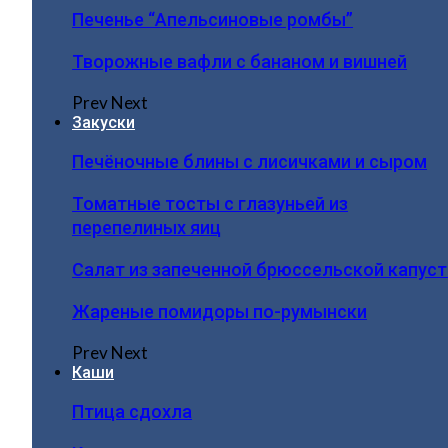
Печенье “Апельсиновые ромбы”
Творожные вафли с бананом и вишней
Prev
Next
Закуски
Печёночные блины с лисичками и сыром
Томатные тосты с глазуньей из
перепелиных яиц
Салат из запеченной брюссельской капус
Жареные помидоры по-румынски
Prev
Next
Каши
Птица сдохла