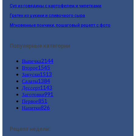
Суп из говядины с картофелем и чипетками
Гратен из цукини и сливочного сыра
Мгновенные пончики, пошаговый рецепт с фото
Популярные категории
Выпечка
2144
Второе
1545
Закуски
1513
Салаты
1384
Дессерт
1143
Заготовки
991
Первое
851
Напитки
826
Рецепт недели: