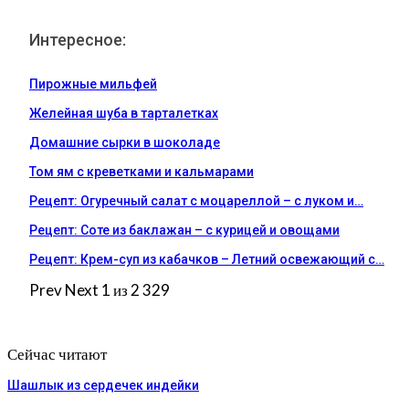
Интересное:
Пирожные мильфей
Желейная шуба в тарталетках
Домашние сырки в шоколаде
Том ям с креветками и кальмарами
Рецепт: Огуречный салат с моцареллой – с луком и…
Рецепт: Соте из баклажан – с курицей и овощами
Рецепт: Крем-суп из кабачков – Летний освежающий с…
Prev
Next
1 из 2 329
Сейчас читают
Шашлык из сердечек индейки