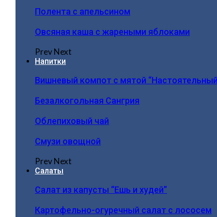
Полента с апельсином
Овсяная каша с жареными яблоками
Prev
Next
Напитки
Вишневый компот с мятой “Настоятельный
Безалкогольная Сангрия
Облепиховый чай
Смузи овощной
Prev
Next
Салаты
Салат из капусты “Ешь и худей”
Картофельно-огуречный салат с лососем