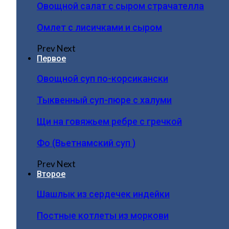
Овощной салат с сыром страчателла
Омлет с лисичками и сыром
Prev
Next
Первое
Овощной суп по-корсикански
Тыквенный суп-пюре с халуми
Щи на говяжьем ребре с гречкой
Фо (Вьетнамский суп )
Prev
Next
Второе
Шашлык из сердечек индейки
Постные котлеты из моркови