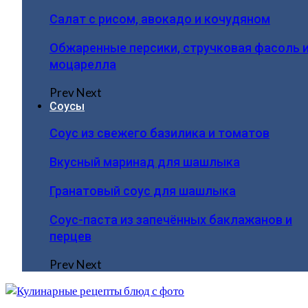
Салат с рисом, авокадо и кочудяном
Обжаренные персики, стручковая фасоль 
моцарелла
Prev
Next
Соусы
Соус из свежего базилика и томатов
Вкусный маринад для шашлыка
Гранатовый соус для шашлыка
Соус-паста из запечённых баклажанов и
перцев
Prev
Next