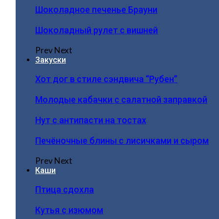
Шоколадное печенье Брауни
Шоколадный рулет с вишней
Prev
Next
Закуски
Хот дог в стиле сэндвича “Рубен”
Молодые кабачки с салатной заправкой
Нут с антипасти на тостах
Печёночные блины с лисичками и сыром
Prev
Next
Каши
Птица сдохла
Кутья с изюмом