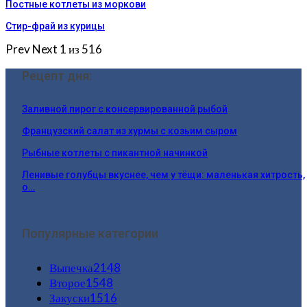
Постные котлеты из моркови
Стир-фрай из курицы
Prev
Next
1 из 516
Рецепт дня:
Заливной пирог с консервированной рыбой
Французский салат из хурмы с козьим сыром
Рыбные котлеты с пикантной начинкой
Ленивые голубцы вкуснее, чем у тёщи: маленькая хитрость,
о…
Популярные категории
Выпечка
2148
Второе
1548
Закуски
1516