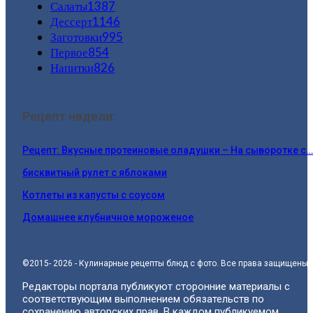
Салаты
1387
Дессерт
1146
Заготовки
995
Первое
854
Напитки
826
Рецепт недели:
Рецепт: Вкусные протеиновые оладушки – На сыворотке с…
бисквитный рулет с яблоками
Котлеты из капусты с соусом
Домашнее клубничное мороженое
©2015- 2026 - Кулинарные рецепты блюд с фото. Все права защищены.
Редакторы портала публикуют сторонние материалы с
соответствующим выполнением обязательств по
сохранению авторских прав. В каждом публикуемом