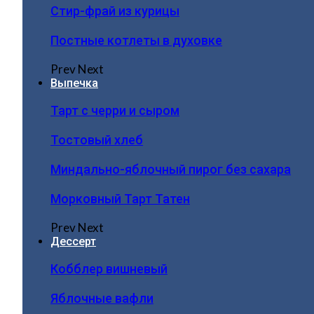
Стир-фрай из курицы
Постные котлеты в духовке
Prev
Next
Выпечка
Тарт с черри и сыром
Тостовый хлеб
Миндально-яблочный пирог без сахара
Морковный Тарт Татен
Prev
Next
Дессерт
Кобблер вишневый
Яблочные вафли