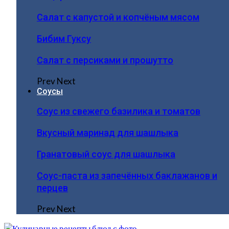
Салат с капустой и копчёным мясом
Бибим Гуксу
Салат с персиками и прошутто
Prev
Next
Соусы
Соус из свежего базилика и томатов
Вкусный маринад для шашлыка
Гранатовый соус для шашлыка
Соус-паста из запечённых баклажанов и
перцев
Prev
Next