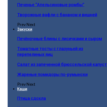
Печенье “Апельсиновые ромбы”
Творожные вафли с бананом и вишней
Prev
Next
Закуски
Печёночные блины с лисичками и сыром
Томатные тосты с глазуньей из
перепелиных яиц
Салат из запеченной брюссельской капус
Жареные помидоры по-румынски
Prev
Next
Каши
Птица сдохла