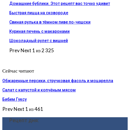
Домашние бублики. Этот рецепт вас точно удивит
Быстрая пицца на сковороде
Свиная рулька в тёмном пиве по-чешски
Куриная печень с макаронами
Шоколадный рулет с вишней
Prev
Next
1 из 2 325
Сейчас читают
Обжаренные персики, стручковая фасоль и моцарелла
Салат с капустой и копчёным мясом
Бибим Гуксу
Prev
Next
1 из 461
Рецепт дня: