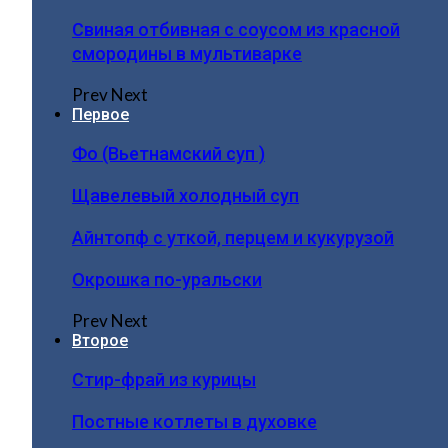
Свиная отбивная с соусом из красной
смородины в мультиварке
Prev
Next
Первое
Фо (Вьетнамский суп )
Щавелевый холодный суп
Айнтопф с уткой, перцем и кукурузой
Окрошка по-уральски
Prev
Next
Второе
Стир-фрай из курицы
Постные котлеты в духовке