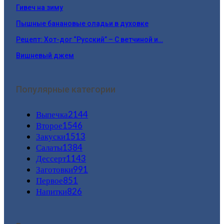
Гивеч на зиму
Пышные банановые оладьи в духовке
Рецепт: Хот-дог “Русский” – С ветчиной и…
Вишневый джем
Популярные категории
Выпечка
2144
Второе
1546
Закуски
1513
Салаты
1384
Дессерт
1143
Заготовки
991
Первое
851
Напитки
826