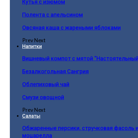
Кутья с изюмом
Полента с апельсином
Овсяная каша с жареными яблоками
Prev
Next
Напитки
Вишневый компот с мятой “Настоятельный
Безалкогольная Сангрия
Облепиховый чай
Смузи овощной
Prev
Next
Салаты
Обжаренные персики, стручковая фасоль 
моцарелла