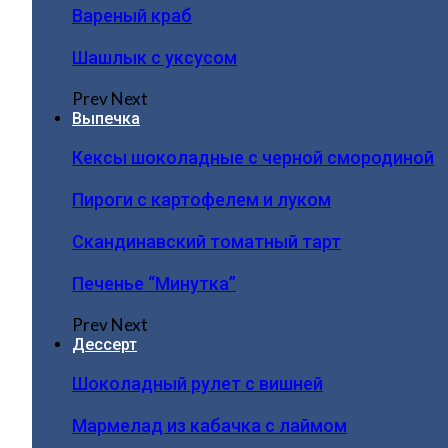
Вареный краб
Шашлык с уксусом
Prev
Next
Выпечка
Кексы шоколадные с черной смородиной
Пироги c картофелем и луком
Скандинавский томатный тарт
Печенье “Минутка”
Prev
Next
Дессерт
Шоколадный рулет с вишней
Мармелад из кабачка с лаймом