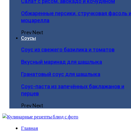
Салат с рисом, авокадо и кочудяном
Обжаренные персики, стручковая фасоль 
моцарелла
Prev
Next
Соусы
Соус из свежего базилика и томатов
Вкусный маринад для шашлыка
Гранатовый соус для шашлыка
Соус-паста из запечённых баклажанов и
перцев
Prev
Next
Главная