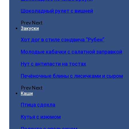
Шоколадный рулет с вишней
Prev
Next
Закуски
Хот дог в стиле сэндвича “Рубен”
Молодые кабачки с салатной заправкой
Нут с антипасти на тостах
Печёночные блины с лисичками и сыром
Prev
Next
Каши
Птица сдохла
Кутья с изюмом
Полента с апельсином