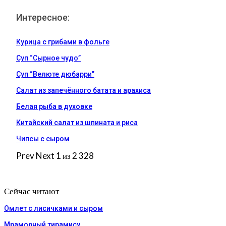
Интересное:
Курица с грибами в фольге
Суп “Сырное чудо”
Суп “Велюте дюбарри”
Салат из запечённого батата и арахиса
Белая рыба в духовке
Китайский салат из шпината и риса
Чипсы с сыром
Prev
Next
1 из 2 328
Сейчас читают
Омлет с лисичками и сыром
Мраморный тирамису