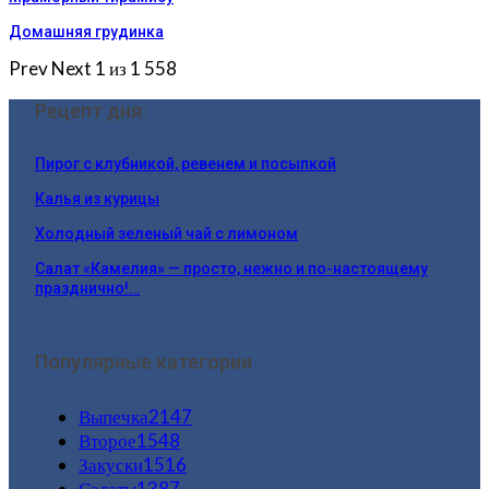
Домашняя грудинка
Prev
Next
1 из 1 558
Рецепт дня:
Пирог с клубникой, ревенем и посыпкой
Калья из курицы
Холодный зеленый чай с лимоном
Салат «Камелия» — просто, нежно и по-настоящему
празднично!…
Популярные категории
Выпечка
2147
Второе
1548
Закуски
1516
Салаты
1387