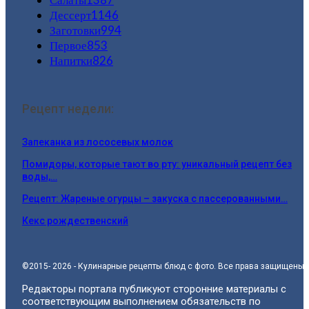
Дессерт
1146
Заготовки
994
Первое
853
Напитки
826
Рецепт недели:
Запеканка из лососевых молок
Помидоры, которые тают во рту: уникальный рецепт без
воды,…
Рецепт: Жареные огурцы – закуска с пассерованными…
Кекс рождественский
©2015- 2026 - Кулинарные рецепты блюд с фото. Все права защищены.
Редакторы портала публикуют сторонние материалы с
соответствующим выполнением обязательств по