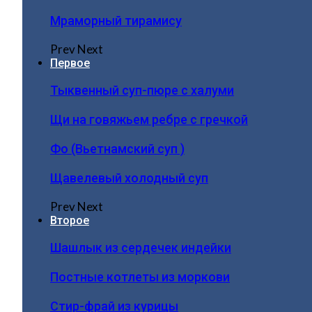
Мраморный тирамису
Prev
Next
Первое
Тыквенный суп-пюре с халуми
Щи на говяжьем ребре с гречкой
Фо (Вьетнамский суп )
Щавелевый холодный суп
Prev
Next
Второе
Шашлык из сердечек индейки
Постные котлеты из моркови
Стир-фрай из курицы