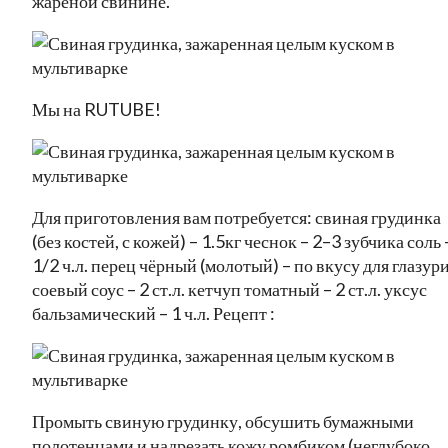
жареной свинине.
Мы на RUTUBE!
Для приготовления вам потребуется: свиная грудинка
(без костей, с кожей) – 1.5кг чеснок – 2–3 зубчика соль 
1/2 ч.л. перец чёрный (молотый) – по вкусу для глазури
соевый соус – 2 ст.л. кетчуп томатный – 2 ст.л. уксус
бальзамический – 1 ч.л. Рецепт :
Промыть свиную грудинку, обсушить бумажными
полотенцами и надрезать кожу ромбиком (неглубоко,