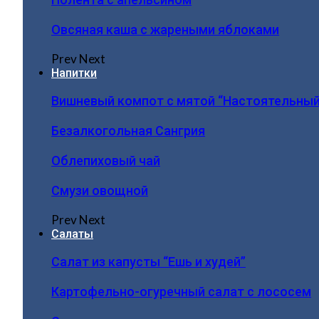
Овсяная каша с жареными яблоками
Prev
Next
Напитки
Вишневый компот с мятой “Настоятельный
Безалкогольная Сангрия
Облепиховый чай
Смузи овощной
Prev
Next
Салаты
Салат из капусты “Ешь и худей”
Картофельно-огуречный салат с лососем