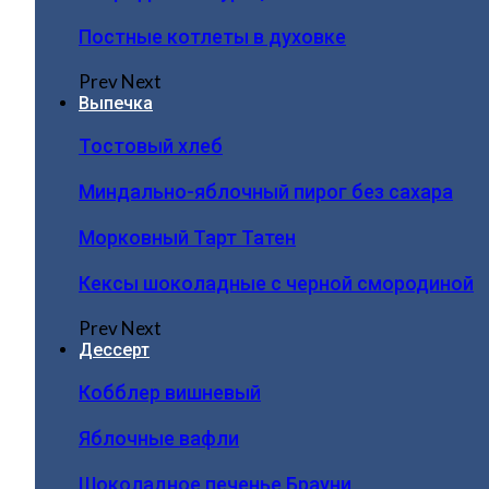
Постные котлеты в духовке
Prev
Next
Выпечка
Тостовый хлеб
Миндально-яблочный пирог без сахара
Морковный Тарт Татен
Кексы шоколадные с черной смородиной
Prev
Next
Дессерт
Кобблер вишневый
Яблочные вафли
Шоколадное печенье Брауни