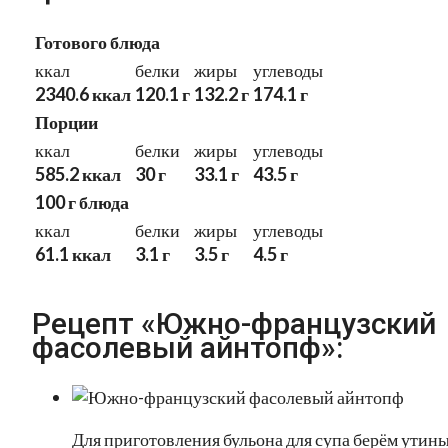
Готового блюда
ккал
белки
жиры
углеводы
2340.6 ккал
120.1 г
132.2 г
174.1 г
Порции
ккал
белки
жиры
углеводы
585.2 ккал
30 г
33.1 г
43.5 г
100 г блюда
ккал
белки
жиры
углеводы
61.1 ккал
3.1 г
3.5 г
4.5 г
Рецепт «Южно-французский
фасолевый айнтопф»:
Для приготовления бульона для супа берём утин