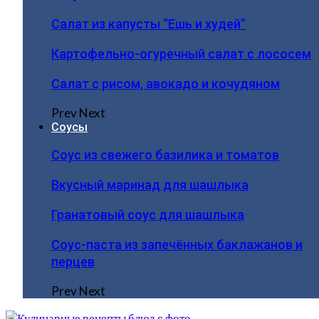
Салат из капусты “Ешь и худей”
Картофельно-огуречный салат с лососем
Салат с рисом, авокадо и кочудяном
Prev
Next
Соусы
Соус из свежего базилика и томатов
Вкусный маринад для шашлыка
Гранатовый соус для шашлыка
Соус-паста из запечённых баклажанов и
перцев
Prev
Next