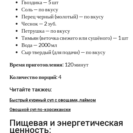
Гвоздика — 5 шт
Соль — по вкусу
Перец черный (молотый) — по вкусу
Чеснок — 2 зуб.
Петрушка — по вкусу
Тимьян (веточка свежего или сушёного) — 1 шт
Вода — 2000 мл
Сыр твердый (для подачи) — по вкусу
Время приготовления:
120 минут
Количество порций:
4
Читайте такжеu:
Быстрый куриный суп с овощами, лаймом
Овощной суп по-корсикански
Пищевая и энергетическая
ценность: