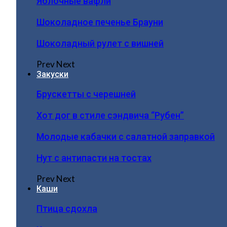
Яблочные вафли
Шоколадное печенье Брауни
Шоколадный рулет с вишней
Prev
Next
Закуски
Брускетты с черешней
Хот дог в стиле сэндвича “Рубен”
Молодые кабачки с салатной заправкой
Нут с антипасти на тостах
Prev
Next
Каши
Птица сдохла