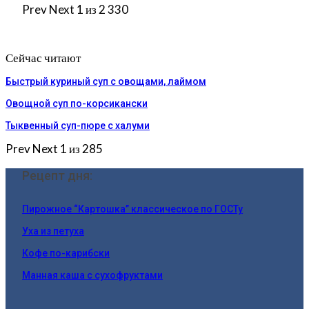
Prev
Next
1 из 2 330
Сейчас читают
Быстрый куриный суп с овощами, лаймом
Овощной суп по-корсикански
Тыквенный суп-пюре с халуми
Prev
Next
1 из 285
Рецепт дня:
Пирожное “Картошка” классическое по ГОСТу
Уха из петуха
Кофе по-карибски
Манная каша с сухофруктами