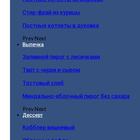
Стир-фрай из курицы
Постные котлеты в духовке
Prev
Next
Выпечка
Заливной пирог с лисичками
Тарт с черри и сыром
Тостовый хлеб
Миндально-яблочный пирог без сахара
Prev
Next
Дессерт
Кобблер вишневый