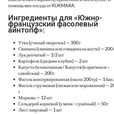
помощь мне посуда от KUKMARA.
Ингредиенты для «Южно-
французский фасолевый
айнтопф»:
Утка (утиный окорочок) — 300 г
Свинина (свинина или говядина на кости) — 200 
Лук репчатый — 1/2 шт
Картофель (средние клубни) — 2 шт
Капуста белокочанная / Капустa (в оригинале –
савойская) — 200 г
Фасоль консервированная (около 200 гр) — 1 бан.
Фасоль стручковая (свежая или мороженная) — 2
г
Морковь — 12 шт
Сельдерей корневой (у меня – сушёный) — 50 г
Лист лавровый — 1 шт