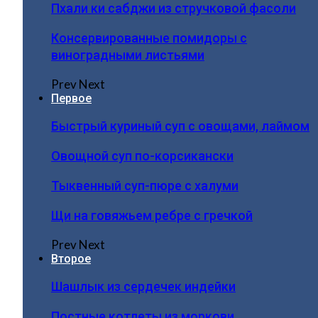
Пхали ки сабджи из стручковой фасоли
Консервированные помидоры с
виноградными листьями
Prev
Next
Первое
Быстрый куриный суп с овощами, лаймом
Овощной суп по-корсикански
Тыквенный суп-пюре с халуми
Щи на говяжьем ребре с гречкой
Prev
Next
Второе
Шашлык из сердечек индейки
Постные котлеты из моркови