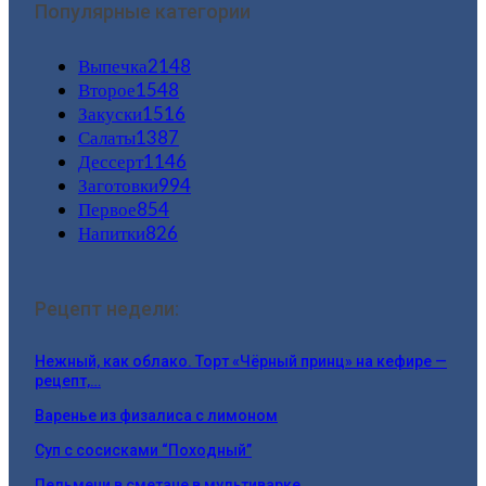
Популярные категории
Выпечка
2148
Второе
1548
Закуски
1516
Салаты
1387
Дессерт
1146
Заготовки
994
Первое
854
Напитки
826
Рецепт недели:
Нежный, как облако. Торт «Чёрный принц» на кефире —
рецепт,…
Варенье из физалиса с лимоном
Суп с сосисками “Походный”
Пельмени в сметане в мультиварке