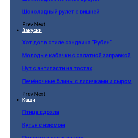
Шоколадный рулет с вишней
Prev
Next
Закуски
Хот дог в стиле сэндвича “Рубен”
Молодые кабачки с салатной заправкой
Нут с антипасти на тостах
Печёночные блины с лисичками и сыром
Prev
Next
Каши
Птица сдохла
Кутья с изюмом
Полента с апельсином