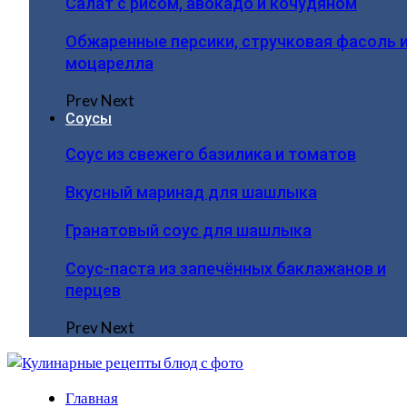
Салат с рисом, авокадо и кочудяном
Обжаренные персики, стручковая фасоль 
моцарелла
Prev
Next
Соусы
Соус из свежего базилика и томатов
Вкусный маринад для шашлыка
Гранатовый соус для шашлыка
Соус-паста из запечённых баклажанов и
перцев
Prev
Next
Главная