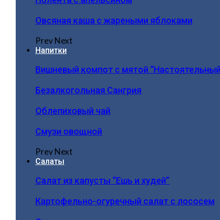
Овсяная каша с жареными яблоками
Prev
Next
Напитки
Вишневый компот с мятой “Настоятельный
Безалкогольная Сангрия
Облепиховый чай
Смузи овощной
Prev
Next
Салаты
Салат из капусты “Ешь и худей”
Картофельно-огуречный салат с лососем