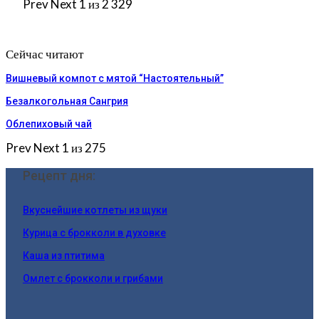
Prev
Next
1 из 2 329
Сейчас читают
Вишневый компот с мятой “Настоятельный”
Безалкогольная Сангрия
Облепиховый чай
Prev
Next
1 из 275
Рецепт дня:
Вкуснейшие котлеты из щуки
Курица с брокколи в духовке
Каша из птитима
Омлет с брокколи и грибами