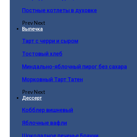
Постные котлеты в духовке
Prev
Next
Выпечка
Тарт с черри и сыром
Тостовый хлеб
Миндально-яблочный пирог без сахара
Морковный Тарт Татен
Prev
Next
Дессерт
Кобблер вишневый
Яблочные вафли
Шоколадное печенье Брауни