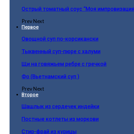
Острый томатный соус “Моя импровизация
Prev
Next
Первое
Овощной суп по-корсикански
Тыквенный суп-пюре с халуми
Щи на говяжьем ребре с гречкой
Фо (Вьетнамский суп )
Prev
Next
Второе
Шашлык из сердечек индейки
Постные котлеты из моркови
Стир-фрай из курицы