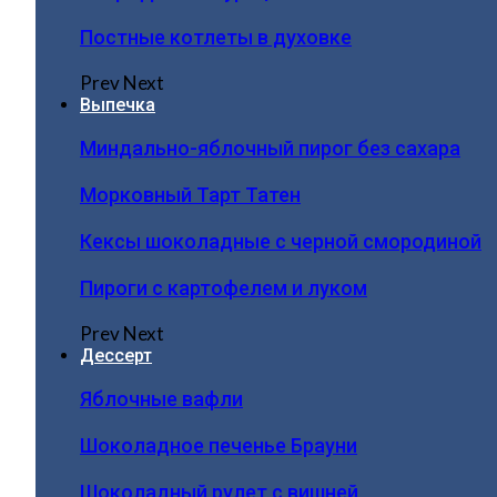
Постные котлеты в духовке
Prev
Next
Выпечка
Миндально-яблочный пирог без сахара
Морковный Тарт Татен
Кексы шоколадные с черной смородиной
Пироги c картофелем и луком
Prev
Next
Дессерт
Яблочные вафли
Шоколадное печенье Брауни
Шоколадный рулет с вишней