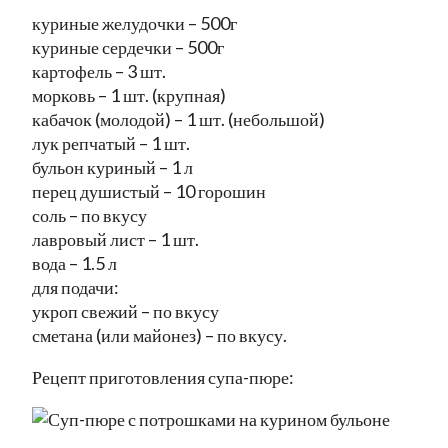
куриные желудочки – 500г
куриные сердечки – 500г
картофель – 3 шт.
морковь – 1 шт. (крупная)
кабачок (молодой) – 1 шт. (небольшой)
лук репчатый – 1 шт.
бульон куриный – 1 л
перец душистый – 10 горошин
соль – по вкусу
лавровый лист – 1 шт.
вода – 1.5 л
для подачи:
укроп свежий – по вкусу
сметана (или майонез) – по вкусу.
Рецепт приготовления супа-пюре: