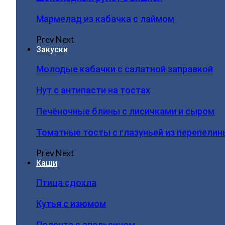
Мармелад из кабачка с лаймом
Prev
Next
Закуски
Молодые кабачки с салатной заправкой
Нут с антипасти на тостах
Печёночные блины с лисичками и сыром
Томатные тосты с глазуньей из перепелин
Prev
Next
Каши
Птица сдохла
Кутья с изюмом
Полента с апельсином