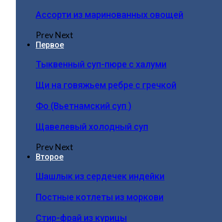
Ассорти из маринованных овощей
Prev
Next
Первое
Тыквенный суп-пюре с халуми
Щи на говяжьем ребре с гречкой
Фо (Вьетнамский суп )
Щавелевый холодный суп
Prev
Next
Второе
Шашлык из сердечек индейки
Постные котлеты из моркови
Стир-фрай из курицы