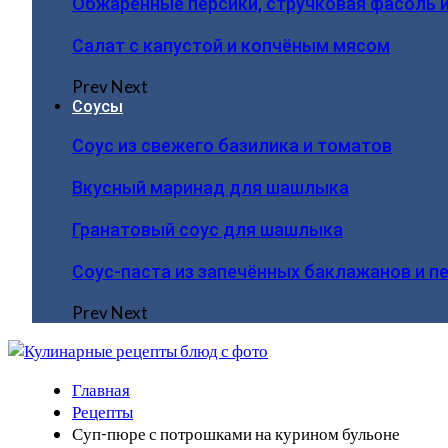
Обжаренные персики, стручковая фасоль 
Салат с капустой и копчёным мясом
Prev
Next
Соусы
Соус из свежего базилика и томатов
Вкусный маринад для шашлыка
Гранатовый соус для шашлыка
Соус-паста из запечённых баклажанов и п
Prev
Next
Главная
Рецепты
Суп-пюре с потрошками на курином бульоне