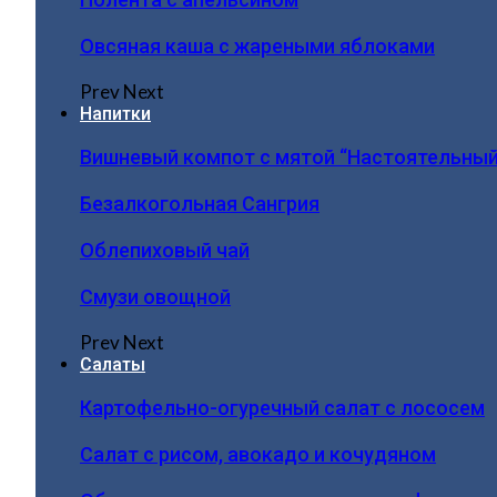
Овсяная каша с жареными яблоками
Prev
Next
Напитки
Вишневый компот с мятой “Настоятельный
Безалкогольная Сангрия
Облепиховый чай
Смузи овощной
Prev
Next
Салаты
Картофельно-огуречный салат с лососем
Салат с рисом, авокадо и кочудяном