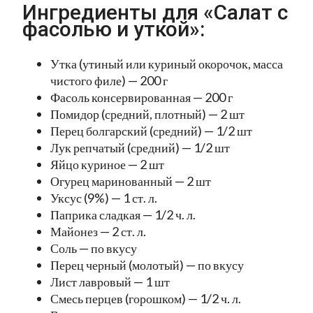
Ингредиенты для «Салат с
фасолью и уткой»:
Утка (утиный или куриный окорочок, масса
чистого филе) — 200 г
Фасоль консервированная — 200 г
Помидор (средний, плотный) — 2 шт
Перец болгарский (средний) — 1/2 шт
Лук репчатый (средний) — 1/2 шт
Яйцо куриное — 2 шт
Огурец маринованный — 2 шт
Уксус (9%) — 1 ст. л.
Паприка сладкая — 1/2 ч. л.
Майонез — 2 ст. л.
Соль — по вкусу
Перец черный (молотый) — по вкусу
Лист лавровый — 1 шт
Смесь перцев (горошком) — 1/2 ч. л.