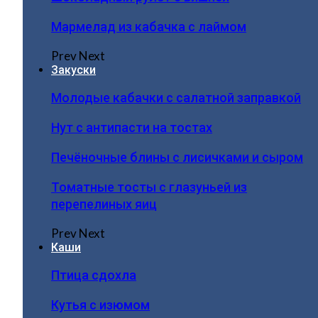
Мармелад из кабачка с лаймом
Prev
Next
Закуски
Молодые кабачки с салатной заправкой
Нут с антипасти на тостах
Печёночные блины с лисичками и сыром
Томатные тосты с глазуньей из
перепелиных яиц
Prev
Next
Каши
Птица сдохла
Кутья с изюмом