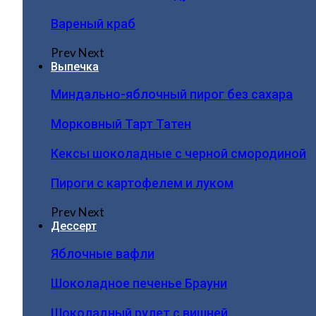
Вареный краб
Prev
Next
Выпечка
Миндально-яблочный пирог без сахара
Морковный Тарт Татен
Кексы шоколадные с черной смородиной
Пироги c картофелем и луком
Prev
Next
Дессерт
Яблочные вафли
Шоколадное печенье Брауни
Шоколадный рулет с вишней