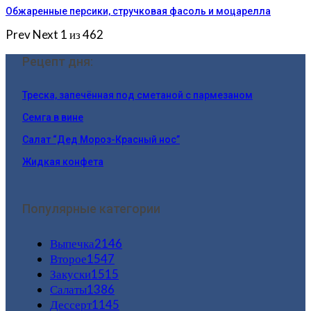
Обжаренные персики, стручковая фасоль и моцарелла
Prev
Next
1 из 462
Рецепт дня:
Треска, запечённая под сметаной с пармезаном
Семга в вине
Салат “Дед Мороз-Красный нос”
Жидкая конфета
Популярные категории
Выпечка
2146
Второе
1547
Закуски
1515
Салаты
1386
Дессерт
1145