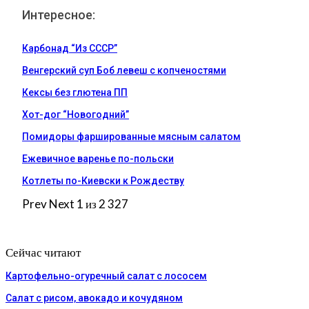
Интересное:
Карбонад “Из СССР”
Венгерский суп Боб левеш с копченостями
Кексы без глютена ПП
Хот-дог “Новогодний”
Помидоры фаршированные мясным салатом
Ежевичное варенье по-польски
Котлеты по-Киевски к Рождеству
Prev
Next
1 из 2 327
Сейчас читают
Картофельно-огуречный салат с лососем
Салат с рисом, авокадо и кочудяном