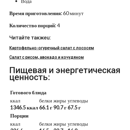
Вода
Время приготовления:
60 минут
Количество порций:
4
Читайте такжеu:
Картофельно-огуречный салат с лососем
Салат с рисом, авокадо и кочудяном
Пищевая и энергетическая
ценность:
Готового блюда
ккал
белки
жиры
углеводы
1346.5 ккал
66.1 г
90.7 г
67.5 г
Порции
ккал
белки
жиры
углеводы