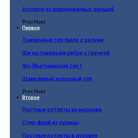
Ассорти из маринованных овощей
Prev
Next
Первое
Тыквенный суп-пюре с халуми
Щи на говяжьем ребре с гречкой
Фо (Вьетнамский суп )
Щавелевый холодный суп
Prev
Next
Второе
Постные котлеты из моркови
Стир-фрай из курицы
Постные котлеты в духовке