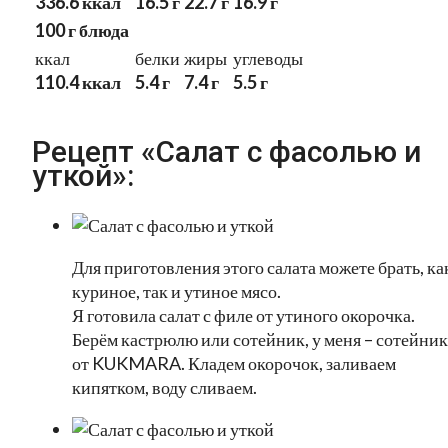
336.6 ккал
16.5 г
22.7 г
16.9 г
100 г блюда
ккал
белки
жиры
углеводы
110.4 ккал
5.4 г
7.4 г
5.5 г
Рецепт «Салат с фасолью и
уткой»:
Для приготовления этого салата можете брать, ка
куриное, так и утиное мясо.
Я готовила салат с филе от утиного окорочка.
Берём кастрюлю или сотейник, у меня – сотейник
от KUKMARA. Кладем окорочок, заливаем
кипятком, воду сливаем.