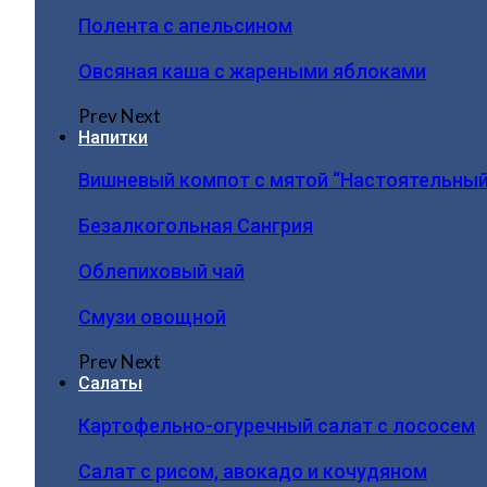
Полента с апельсином
Овсяная каша с жареными яблоками
Prev
Next
Напитки
Вишневый компот с мятой “Настоятельный
Безалкогольная Сангрия
Облепиховый чай
Смузи овощной
Prev
Next
Салаты
Картофельно-огуречный салат с лососем
Салат с рисом, авокадо и кочудяном