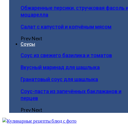
Обжаренные персики, стручковая фасоль 
моцарелла
Салат с капустой и копчёным мясом
Prev
Next
Соусы
Соус из свежего базилика и томатов
Вкусный маринад для шашлыка
Гранатовый соус для шашлыка
Соус-паста из запечённых баклажанов и
перцев
Prev
Next